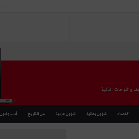
تف واللوحات الذكية
اقتصاد
شؤون وطنية
شؤون عربية
من التاريخ
أدب وفنون