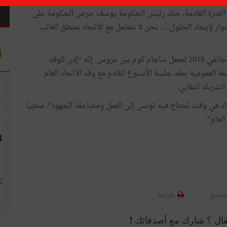
 وعشية اجتماع تعقده الهيئة الإدارية للاتحاد العام التونسي للشغل
 الفترة القادمة، جدّد رئيس الحكومة يوسف حرص الحكومة على
الحوار لإيجاد الحلول…. نحن لا نتعامل مع الاتحاد بمنطق الغالب
أ
وذكر في تصريح صحفي خلال زيارة أدّاها يوم الجمعة 18 جانفي 2018 لمعمل ساجام كوم ببن عروس إنّه “إذن للوفد
 العمومية بعقد جلسة الأسبوع القادم مع وفد الاتحاد العام
الشريك النقابي.
اد في وقت تحتاج فيه تونس إلى العمل ومضاعفة الجهود"، محيّيا
لعام”.
صديق
طباعة
قال ؟ شارك مع أصدقائك !