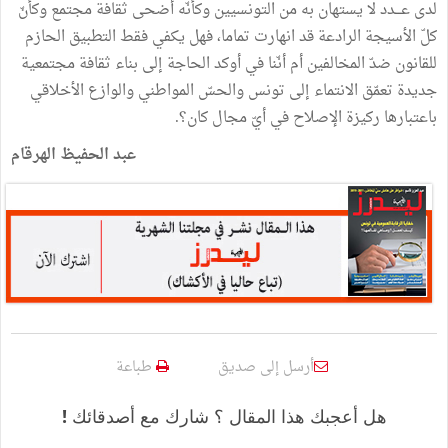
لدى عـــدد لا يستهان به من التونسيين وكأنّه أضحى ثقافة مجتمع وكأنّ
كلّ الأسيجة الرادعة قد انهارت تماما، فهل يكفي فقط التطبيق الحازم
للقانون ضدّ المخالفين أم أنّنا في أوكد الحاجة إلى بناء ثقافة مجتمعية
جديدة تعمّق الانتماء إلى تونس والحسّ المواطني والوازع الأخلاقي
باعتبارها ركيزة الإصلاح في أيّ مجال كان؟.
عبد الحفيظ الهرقام
أرسل إلى صديق
طباعة
هل أعجبك هذا المقال ؟ شارك مع أصدقائك !