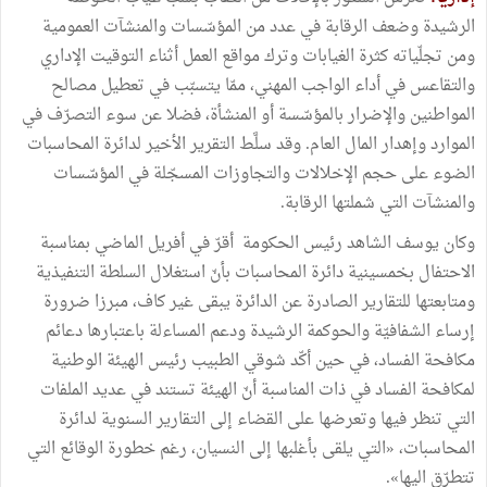
الرشيدة وضعف الرقابة في عدد من المؤسّسات والمنشآت العمومية
ومن تجلّياته كثرة الغيابات وترك مواقع العمل أثناء التوقيت الإداري
والتقاعس في أداء الواجب المهني، ممّا يتسبّب في تعطيل مصالح
المواطنين والإضرار بالمؤسّسة أو المنشأة، فضلا عن سوء التصرّف في
الموارد وإهدار المال العام. وقد سلَّط التقرير الأخير لدائرة المحاسبات
الضوء على حجم الإخلالات والتجاوزات المسجّلة في المؤسّسات
والمنشآت التي شملتها الرقابة.
وكان يوسف الشاهد رئيس الحكومة أقرّ في أفريل الماضي بمناسبة
الاحتفال بخمسينية دائرة المحاسبات بأنّ استغلال السلطة التنفيذية
ومتابعتها للتقارير الصادرة عن الدائرة يبقى غير كاف، مبرزا ضرورة
إرساء الشفافيّة والحوكمة الرشيدة ودعم المساءلة باعتبارها دعائم
مكافحة الفساد، في حين أكّد شوقي الطبيب رئيس الهيئة الوطنية
لمكافحة الفساد في ذات المناسبة أنّ الهيئة تستند في عديد الملفات
التي تنظر فيها وتعرضها على القضاء إلى التقارير السنوية لدائرة
المحاسبات، «التي يلقى بأغلبها إلى النسيان، رغم خطورة الوقائع التي
تتطرّق اليها».