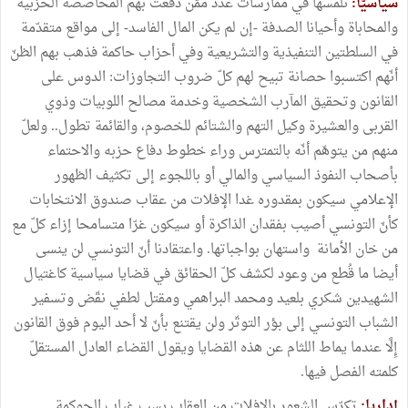
سياسيّا:
نلمسها في ممارسات عدد ممّن دفعت بهم المحاصصة الحزبية
والمحاباة وأحيانا الصدفة -إن لم يكن المال الفاسد- إلى مواقع متقدّمة
في السلطتين التنفيذية والتشريعية وفي أحزاب حاكمة فذهب بهم الظنّ
أنّهم اكتسبوا حصانة تبيح لهم كلّ ضروب التجاوزات: الدوس على
القانون وتحقيق المآرب الشخصية وخدمة مصالح اللوبيات وذوي
القربى والعشيرة وكيل التهم والشتائم للخصوم، والقائمة تطول.. ولعلّ
منهم من يتوهّم أنّه بالتمترس وراء خطوط دفاع حزبه والاحتماء
بأصحاب النفوذ السياسي والمالي أو باللجوء إلى تكثيف الظهور
الإعلامي سيكون بمقدوره غدا الإفلات من عقاب صندوق الانتخابات
كأنّ التونسي أصيب بفقدان الذاكرة أو سيكون غرّا متسامحا إزاء كلّ مع
من خان الأمانة واستهان بواجباتها. واعتقادنا أنّ التونسي لن ينسى
أيضا ما قُطع من وعود لكشف كلّ الحقائق في قضايا سياسية كاغتيال
الشهيدين شكري بلعيد ومحمد البراهمي ومقتل لطفي نقّض وتسفير
الشباب التونسي إلى بؤر التوتّر ولن يقتنع بأنّ لا أحد اليوم فوق القانون
إِلَّا عندما يماط اللثام عن هذه القضايا ويقول القضاء العادل المستقلّ
كلمته الفصل فيها.
إداريا:
تكرّس الشعور بالإفلات من العقاب بسب غياب الحوكمة