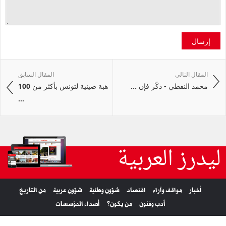
إرسال
المقال التالي
المقال السابق
محمد النفطي - ذكّر فإن ...
هبة صينية لتونس بأكثر من 100
...
ليدرز العربية
أخبار
مواقف وآراء
اقتصاد
شؤون وطنية
شؤون عربية
من التاريخ
أدب وفنون
من يكون؟
أصداء المؤسسات