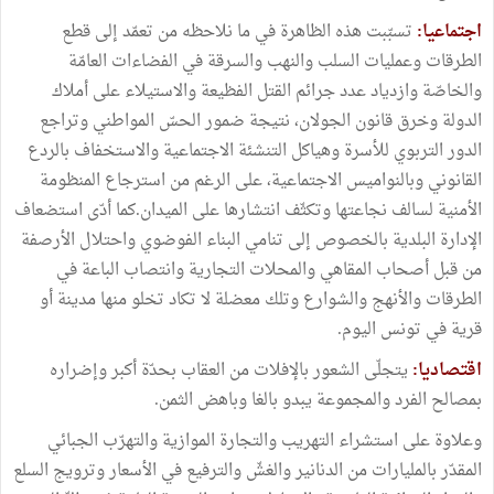
اجتماعيا:
تسبّبت هذه الظاهرة في ما نلاحظه من تعمّد إلى قطع
الطرقات وعمليات السلب والنهب والسرقة في الفضاءات العامّة
والخاصّة وازدياد عدد جرائم القتل الفظيعة والاستيلاء على أملاك
الدولة وخرق قانون الجولان، نتيجة ضمور الحسّ المواطني وتراجع
الدور التربوي للأسرة وهياكل التنشئة الاجتماعية والاستخفاف بالردع
القانوني وبالنواميس الاجتماعية، على الرغم من استرجاع المنظومة
الأمنية لسالف نجاعتها وتكثّف انتشارها على الميدان.كما أدّى استضعاف
الإدارة البلدية بالخصوص إلى تنامي البناء الفوضوي واحتلال الأرصفة
من قبل أصحاب المقاهي والمحلات التجارية وانتصاب الباعة في
الطرقات والأنهج والشوارع وتلك معضلة لا تكاد تخلو منها مدينة أو
قرية في تونس اليوم.
اقتصاديا:
يتجلّى الشعور بالإفلات من العقاب بحدّة أكبر وإضراره
بمصالح الفرد والمجموعة يبدو بالغا وباهض الثمن.
وعلاوة على استشراء التهريب والتجارة الموازية والتهرّب الجبائي
المقدّر بالمليارات من الدنانير والغشّ والترفيع في الأسعار وترويج السلع