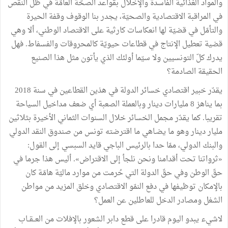
والمواد الغذائية الفاسدة والإخلال بقواعد الصحّة العامّة في ظلّ النقص
في المراقبة الاقتصادية والصحيّة، يجدر بنا الوقوف وقفة الحيرة
والتأمّل في قضيّة لها انعكاسات كارثية على الاقتصاد الوطني، ألا وهي
قضية تعطيل الإنتاج في قطاعات حيويّة كالمحروقات والفسفاط. فهل
يدرك كلّ التونسيين ولا سيّما أولئك الذي يأتون مثل هذا الصنيع
الحقيقة الصادمة؟
يقدّر خبير اقتصادي خسائر الدولة في هذين القطاعين في سنة 2018
بما يناهز 8 مليارات دينار وبالعملة الصعبة أي ضعف مداخيل السياحة
تقريبا. كما يقدّر مجمل الخسائر خلال السنوات الثماني الأخيرة بثلاثين
مليار دينار وهو ما يضـاهي ما اقترضته تونس من صندوق النقد الدولي
والبنك الدولي، ممّا حدا بالرئيس الباجي قايد السبسي إلى القول:
«ثرواتنا تحت أقدامنا ونحن نلجأ إلى الاقتراض». أليس هذا جرما في
حقّ الوطن وفي حقّ الدولة التي حُرمت من موارد ماليّة هامّة كان
بالإمكان توظيفها في دفع النمّو الاقتصادي وخلق المزيد من مواطن
الشغل ومصادر الدخل للعاطلين عن العمل؟
لاشيء يبدو اليوم قادرا على قطع دابر الشعور بالإفلات من العــقــاب