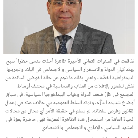
تفاقمت في السنوات الثماني الأخيرة ظاهرة أخذت منحى خطرا أصبح
يهدّد كيان الدولة والاستقرار السياسي والاجتماعي في البلاد وتجربتها
الديمقراطية الغضّة.. ونعني بذلك ما نجم عن حالة الفوضى السائدة من
تفشّ للشعور بالإفلات من العقاب والمحاسبة في مختلف أوساط
المجتمع في ظلّ ضعف الدولة وغياب البيداغوجيا السياسية، في سياق
أوضاع شديدة التأزُّم، وتردّد السلط العمومية في حالات عدّة في إعمال
القانون وفرض سلطانه. لم يسلم في حقيقة الأمر أيّ مجال من مجالات
الحياة العامّة من استفحال هذه الظاهرة المفزعة فهي حاضرة بقوّة في
المشهد السياسي والإداري والاجتماعي والاقتصادي.