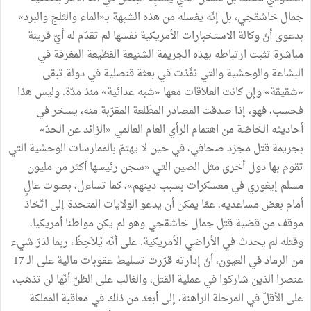
جمال خاشقجي، بل إنّه يغسله من هذه الشبهة بـ«الماء والثلج والبرد»
بدعوى أنّ وكالة الاستخبارات الأمريكية نفسها لم تقدّم له أيّ قرينة
مباشرة تثبت ارتباطه بهذه الجريمة الشنيعة الفظيعة المغرقة في
البشاعة والوحشية والتي نفّذت في بعثة قنصلية في دولة تبقى
«شقيقة» وإن كانت العلاقات معها «شبه عدائية» منذ مدّة. وليس هذا
فحسب، فهو، إذا صدقت المصادر المطّلعة المقرّبة منه، يسخر في
أحاديثه الخاصّة من اهتمام الرأي العام العالمي «الزائد عن الحدّ»
بجريمة قتل مجرّد صحافي، في حين لا يهتمّ بالممارسات الوحشية التي
تقوم بها دول أخرى مثل الصين التي «سجن رئيسها أكثر من مليون
مسلم إيغوري في معسكرات بسبب دينهم»، كما تساءل، بصوت عالٍ
أمام بعض مساعديه، عمّا يمكن أن يدعو الولايات المتحدة إلى اتّخاذ
موقف من قضية قتل جمال خاشقجي وهو لم يكن مواطنا أمريكيا،
وقتله لم يحدث في الأراضي الأمريكية. على أنّه يُلاَحِظُ، ربما لذرّ شيء
من الرماد في العيون، أنّ إدارته قرّرت تسليط عقوبات مالية على الـ 17
عنصرا الذين شاركوا في عملية القتل، والغالب على الظنّ أنّها لن تذهب،
على الأقلّ في المرحلة الراهنة، إلى أبعد من ذلك في معاقبة المملكة