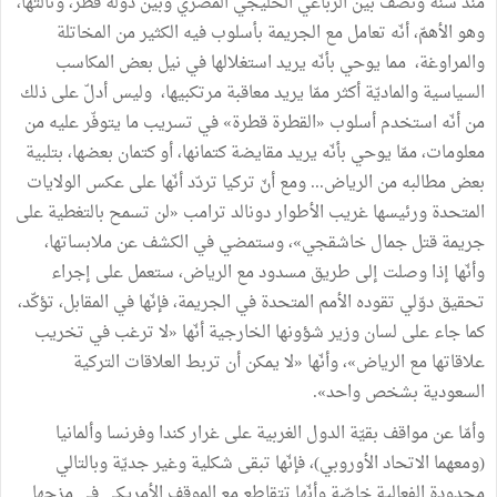
منذ سنة ونصف بين الرباعي الخليجي المصري وبين دولة قطر، وثالثها،
وهو الأهمّ، أنّه تعامل مع الجريمة بأسلوب فيه الكثير من المخاتلة
والمراوغة، مما يوحي بأنّه يريد استغلالها في نيل بعض المكاسب
السياسية والماديّة أكثر ممّا يريد معاقبة مرتكبيها، وليس أدلّ على ذلك
من أنّه استخدم أسلوب «القطرة قطرة» في تسريب ما يتوفّر عليه من
معلومات، ممّا يوحي بأنّه يريد مقايضة كتمانها، أو كتمان بعضها، بتلبية
بعض مطالبه من الرياض... ومع أنّ تركيا تردّد أنّها على عكس الولايات
المتحدة ورئيسها غريب الأطوار دونالد ترامب «لن تسمح بالتغطية على
جريمة قتل جمال خاشقجي»، وستمضي في الكشف عن ملابساتها،
وأنّها إذا وصلت إلى طريق مسدود مع الرياض، ستعمل على إجراء
تحقيق دوّلي تقوده الأمم المتحدة في الجريمة، فإنّها في المقابل، تؤكّد،
كما جاء على لسان وزير شؤونها الخارجية أنّها «لا ترغب في تخريب
علاقاتها مع الرياض»، وأنّها «لا يمكن أن تربط العلاقات التركية
السعودية بشخص واحد».
وأمّا عن مواقف بقيّة الدول الغربية على غرار كندا وفرنسا وألمانيا
(ومعهما الاتحاد الأوروبي)، فإنّها تبقى شكلية وغير جديّة وبالتالي
محدودة الفعالية خاصّة وأنّها تتقاطع مع الموقف الأمريكي في مزجها