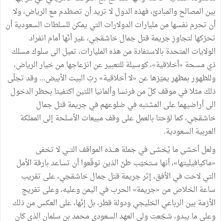
بين المصالح والمبادئ، فهذه الدول لا تريد أن تصطدم مع الرياض، ولا
أن تحرم نفسها من مليارات الدولارات التي يمكن للسلطات السعودية أن
تحرّكها لتجاوز جريمة قتل جمال خاشقجي، غير أنّها أمام انفراد
الولايات المتحدة بالاستفادة من هذه المليارات، تميل الى سلوك مسلك
ذي مسحة «أخلاقية»، كوسيلة للتعبير عن انزعاجها من خيار الرياض،
وللظهور بمظهر يميّزها عن «لا أخلاقية» ربّ البيت الأبيض... وقد تجلّى
ذلك مثلا في موقف كلّ من فرنسا وألمانيا اللتين اكتفيتا بحظر الدخول
الى أراضيهما على المشتبه في ضلوعهم في جريمة قتل جمال
خاشقجي، كما لوّحتا بالعمل على وقف مبيعات الأسلحة إلى المملكة
العربية السعودية.
ولعل أخشى ما يُخشى في جملة هـــذه المواقف التــي لا تخفى
«ماكيافيليتها»، أنها ستخيّب ظنّ الذين توقّعوا أن تساعد بارقة الأمل
التي لاحت في الأفق، إثر جريمة قتل جمال خاشقجي، على تقريب
ساعة الخلاص من «جريمة» الحرب في اليمن وعليه، وعلى تفريج
الأزمة بين الرباعي الخليجي ودولة قطر، بل إنّها، على العكس من ذلك
وعلى ما يبدو، شجّعت ولي العهد السعودي محمد بن سلمان الذي كان