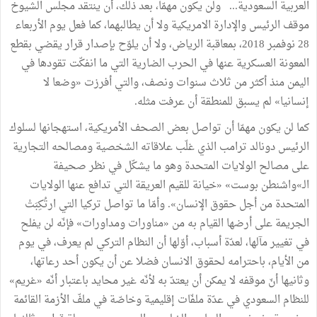
العربية السعودية... ولن يكون مهمّا، بعد ذلك، أن ينتقد مجلس الشيوخ
موقف الرئيس والإدارة الامريكية ولا أن يطالبهما، كما فعل يوم الأربعاء
28 نوفمبر 2018، بمعاقبة الرياض، ولا أن يلوّح بإصدار قرار يقضي بقطع
المعونة العسكرية عنها في الحرب الضارية التي ما انفكّت تقودها في
اليمن منذ أكثر من ثلاث سنوات ونصف، والتي أفرزت «وضعا لا
إنسانيا» لم يسبق للمنطقة أن عرفت مثله.
كما لن يكون مهمّا أن تواصل بعض الصحف الأمريكية، استهجانها لسلوك
الرئيس دونالد ترامب الذي غلّب علاقاته الشخصية ومصالحه التجارية
على مصالح الولايات المتحدة وهو ما يشكّل في نظر صحيفة
الـ»واشنطن بوست» «خيانة للقيم العريقة التي تدافع عنها الولايات
المتحدة من أجل حقوق الإنسان». وأمّا ما تواصل تركيا التي ارتُكِبَتْ
الجريمة على أرضها القيام به من «مناورات ومداورات» فإنّه لن يفلح
في تغيير مآلها، لعدّة أسباب، أوّلها أن النظام التركي لم يعرف، في يوم
من الأيام، باحترامه لحقوق الانسان فضلا عن أن يكون أحد رعاتها،
وثانيها أنّ موقفه لا يمكن أن يعتدّ به لأنّه غير محايد باعتبار أنّه «غريم»
للنظام السعودي في عدّة ملفّات إقليمية وخاصّة في ملفّ الأزمة القائمة