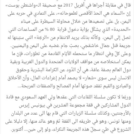
قال في مقابلة أجراها في أفريل 2017 مع صحيفة الـ»واشنطن بوست»
إنّ «السماء هي الحدّ الأقصى لطموحاته»، على التمادي في حربه على
اليمن، بل على تصعيدها من خلال محاولة السيطرة على ميناء
«الحديدة» الذي يشكّل بوّابة دخول قرابة 80 % من المساعدات التي
تصل إلى اليمن، وكأنّه بذلك يريد الانتقام من «الرجّة» التي سبّبتها له
جريمة قتل جمال خاشقجي، بصبّ جام غضبه على اليمن واليمنيين.
وعلى كلّ وفي انتظار ما ستحمله الأيّام القادمة من تطوّرات، فإنّ ما
يمكن استخلاصه من مواقف الولايات المتحدة والدول الغربية وبقية
دول العالم بصفة عامّة، هي أنّ الذّود عن الكرامة البشرية وحقوق
الانسان ليس سوى «شعار» لا يصمد أمام إغراءات المال، وأنّ الأخلاق
والمبادئ والقيم تفقد صوتها أمام المصالح والصفقات المربحة...
وربّما لا تكون سلسلة اللقاءات التي عقدها ولي العهد السعودي مع قادة
الدول المشاركين في قمّة مجموعة العشرين في بيونيس إيرس
بالأرجنتين، وكذلك سلسلة الزيارات التي قام بها الى عدد من البلدان
ومنها تونس، وهو في طريقه الى القمّة ثمّ وهو عائد منها، إلا دليلا على
الشروع في طيّ سجلّ هذه الجريمة النكراء، ولو إلى حين... أكتوبر.