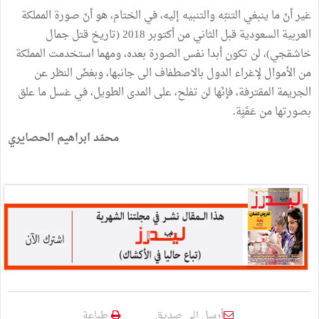
غير أنّ ما ينبغي التنبّه والتنبيه إليه، في الختام، هو أنّ صورة المملكة
العربية السعودية قبل الثاني من أكتوبر 2018 (تاريخ قتل جمال
خاشقجي)، لن تكون أبدا نفس الصورة بعده، ومهما استخدمت المملكة
من الأموال لإغراء الدول بالاصطفاف الى جانبها، وبغضّ النظر عن
الجريمة المقترفة، فإنّها لن تفلح، على المدى الطويل، في غسل ما علق
بصورتها من عَفَنٍة.
محمّد ابراهيم الحصايري
أرسل إلى صديق
طباعة