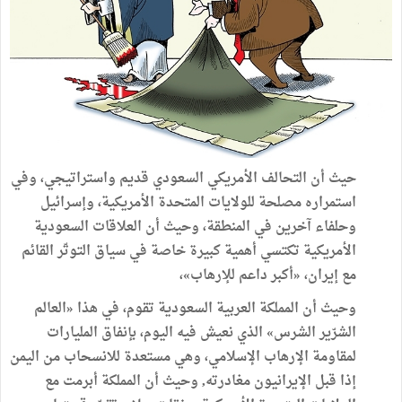
حيث أن التحالف الأمريكي السعودي قديم واستراتيجي، وفي
استمراره مصلحة للولايات المتحدة الأمريكية، وإسرائيل
وحلفاء آخرين في المنطقة، وحيث أن العلاقات السعودية
الأمريكية تكتسي أهمية كبيرة خاصة في سياق التوتّر القائم
مع إيران، «أكبر داعم للإرهاب»،
وحيث أن المملكة العربية السعودية تقوم، في هذا «العالم
الشرّير الشرس» الذي نعيش فيه اليوم، بإنفاق المليارات
لمقاومة الإرهاب الإسلامي، وهي مستعدة للانسحاب من اليمن
إذا قبل الإيرانيون مغادرته, وحيث أن المملكة أبرمت مع