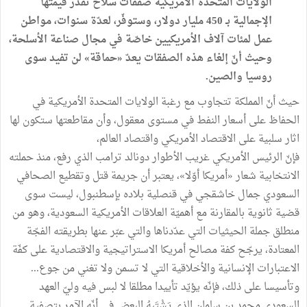
الولايات المتحدة الأمريكية صفقات سلاح تقدّر قيمتها
الإجمالية بـ 450 مليار دولار، وستوفّر، لعدّة سنوات، مواطن
عمل لمئات آلاف الأمريكيين خاصّة في مجال صناعة الأسلحة،
وحيث أنّ إلغاء هذه الصفقات يعدّ «حماقة» لن تفيد سوى
روسيا والصين.
حيث أنّ المملكة تتجاوب مع رغبة الولايات المتحدة الأمريكية في
الحفاظ على أسعار النفط في مستوى معقول، وأن مقاطعتها ستكون لها
اثار سلبية على الاقتصاد الأمريكي واقتصاد العالم،
فإنّ الرئيس الأمريكي غريب الأطوار دونالد ترامب الذي رفع، منذ حملته
الانتخابية شعار «أمريكا أوّلا»، يعتبر أن جريمة قتل وتقطيع الصحافي
السعودي جمال خاشقجي في قنصلية بلاده بإسطنبول، ليست سوى
قضية ثانوية بالمقارنة مع أهميّة العلاقات الأمريكية السعودية، وهو من
منطلق جملة الحيثيات التي عدّدناها والتي عبّر عنها بطريقته الفجّة
المعتادة، يرجّح كفة مصالح أمريكا الاستراتيجية والاقتصادية على كفّة
الاعتبارات الإنسانية والأخلاقية التي لا تسمن ولا تغني من جوع...
وتأسيسا على ذلك، فإنّه يؤيّد تأييدا مطلقا لا لبس فيه وليّ العهد
السعودي محمد بن سلمان الذي يَشْتَبِهُ البعض في أنّه الآمر بتصفية