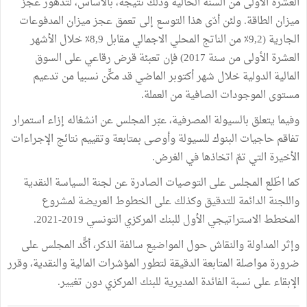
العشرة الأولى من السنة الحالية وذلك نتيجة، بالأساس، لتدهور عجز
ميزان الطاقة. ولئن أدّى هذا التوسع إلى تعمق عجز ميزان المدفوعات
الجارية (9,2٪ من الناتج المحلي الاجمالي مقابل 8,9٪ خلال الأشهر
العشرة الأولى من سنة 2017) فإن تعبئة قرض رقاعي على السوق
المالية الدولية خلال شهر أكتوبر الماضي قد مكّّن نسبيا من تدعيم
مستوى الموجودات الصافية من العملة.
وفيما يتعلق بالسيولة المصرفية، عبّر المجلس عن انشغاله إزاء استمرار
تفاقم حاجيات البنوك للسيولة وأوصى بمتابعة وتقييم نتائج الإجراءات
الأخيرة التي تمّ اتخاذها في الغرض.
كما اطّلع المجلس على التوصيات الصادرة عن لجنة السياسة النقدية
واللجنة الدائمة للتدقيق وكذلك على الخطوط العريضة لمشروع
المخطط الاستراتيجي الأول للبنك المركزي التونسي 2019-2021.
وإثر المداولة والنقاش حول المواضيع سالفة الذكر، أكّّد المجلس على
ضرورة مواصلة المتابعة الدقيقة لتطور المؤشرات المالية والنقدية، وقرر
الإبقاء على نسبة الفائدة المديرية للبنك المركزي دون تغيير.