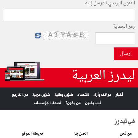
العنون البريدي للمرسل إليه
رمز الحماية
إرسال
ليدرز العربية
أخبار
مواقف وآراء
اقتصاد
شؤون وطنية
شؤون عربية
من التاريخ
أدب وفنون
من يكون؟
أصداء المؤسسات
في ليدرز
من نحن
اتصل بنا
خريطة الموقع