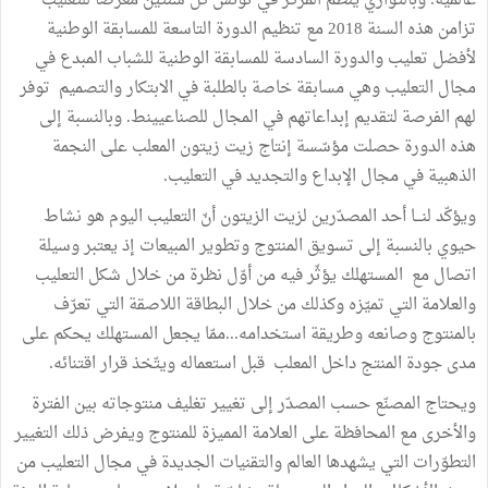
عالمية. وبالتوازي ينظّم المركز في تونس كل سنتين معرضا للتعليب
تزامن هذه السنة 2018 مع تنظيم الدورة التاسعة للمسابقة الوطنية
لأفضل تعليب والدورة السادسة للمسابقة الوطنية للشباب المبدع في
مجال التعليب وهي مسابقة خاصة بالطلبة في الابتكار والتصميم توفر
لهم الفرصة لتقديم إبداعاتهم في المجال للصناعيينط. وبالنسبة إلى
هذه الدورة حصلت مؤسّسة إنتاج زيت زيتون المعلب على النجمة
الذهبية في مجال الإبداع والتجديد في التعليب.
ويؤكّد لنـــا أحد المصدّرين لزيت الزيتون أنّ التعليب اليوم هو نشاط
حيوي بالنسبة إلى تسويق المنتوج وتطوير المبيعات إذ يعتبر وسيلة
اتصال مع المستهلك يؤثّر فيه من أوّل نظرة من خلال شكل التعليب
والعلامة التي تميّزه وكذلك من خلال البطاقة اللاصقة التي تعرّف
بالمنتوج وصانعه وطريقة استخدامه...ممّا يجعل المستهلك يحكم على
مدى جودة المنتج داخل المعلب قبل استعماله ويتّخذ قرار اقتنائه.
ويحتاج المصنّع حسب المصدّر إلى تغيير تغليف منتوجاته بين الفترة
والأخرى مع المحافظة على العلامة المميزة للمنتوج ويفرض ذلك التغيير
التطوّرات التي يشهدها العالم والتقنيات الجديدة في مجال التعليب من