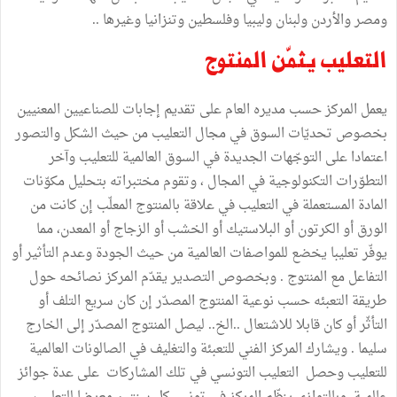
ومصر والأردن ولبنان وليبيا وفلسطين وتنزانيا وغيرها ..
التعليب يثمّن المنتوج
يعمل المركز حسب مديره العام على تقديم إجابات للصناعيين المعنيين
بخصوص تحديّات السوق في مجال التعليب من حيث الشكل والتصور
اعتمادا على التوجّهات الجديدة في السوق العالمية للتعليب وآخر
التطوّرات التكنولوجية في المجال ، وتقوم مختبراته بتحليل مكوّنات
المادة المستعملة في التعليب في علاقة بالمنتوج المعلّب إن كانت من
الورق أو الكرتون أو البلاستيك أو الخشب أو الزجاج أو المعدن، مما
يوفّر تعليبا يخضع للمواصفات العالمية من حيث الجودة وعدم التأثير أو
التفاعل مع المنتوج . وبخصوص التصدير يقدّم المركز نصائحه حول
طريقة التعبئه حسب نوعية المنتوج المصدّر إن كان سريع التلف أو
التأثّر أو كان قابلا للاشتعال ..الخ.. ليصل المنتوج المصدّر إلى الخارج
سليما . ويشارك المركز الفني للتعبئة والتغليف في الصالونات العالمية
للتعليب وحصل التعليب التونسي في تلك المشاركات على عدة جوائز