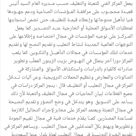
يعمل المركز الفني للتعبئة والتغليف حســـب مــــديره العام السيد أنيس
قعيــدة محجــــوب على مرافقـــة المـــؤسّسات الصناعية ودعم جهــــودها
فنيا لتأهيل منتوجاتها وإعطاء قيمـــة للتغليــــف حتى تضمن استجابتها
لمتطلبات الأسواق المحلية أو الخارجية عنــــد التصــــدير. كما يعمل
المـــركــــز على توجيه المؤسّسات في مجال اختصاصه وإطلاعها على
التوجّهات العالمية الجديدة لنشاط التعليب وتقديم النصح لها وتقديم
خدمات لتلك المؤسسات في مجالات التأهيــــل والتكـــوين. كما يلعب
المركز دورا آخر يتمثّل في النهــــوض بزيت الزيتون المعلّب وتطوير
صادراته كالقيام بالدراسات واستكشاف الأسواق والمشاركة في
الصالونات والمعارض وتنظيم الحملات الترويجية. وعن آليات تــــدخّل
المركز في مجال التعليب أو التغليـــف قال : ينجز المركز دراسات في
جميع القطاعات لبيان الحاجيات في مجال التغليف والتعبئة لأنّ ذلك
يساعد على التسويق وهو يتدخّل في وضع التصوّر وتقديم النصيحة
في مجال التعبئة ويعتمد المركز على مخابر لإجراء التحاليل اللازمة
لمساعدة المصدّرين. كمــــا يقدّم خدمات فنية في مجال تقييم الجودة
وتطويرها ويهتمّ بكلّ المتدخّلين في مجال التعليب . ويساهم المركز في
تقديم الخبرة التونسية في مجال التعليب لعدّة بلدان منها السعودية