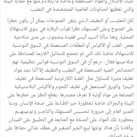
حيث الأشكال والمواد المستعملة وخاصّة ما يتلاءم منها مع حماية البيئة
والتي تغطيّها الصالونات العالمية المتخصّصة في التعليب.
لكنّ التعليــــب أو التغليف الــــذي يثمّن المنتوجات يمكن أن يكون خطرا
على المنتوج وعلى المستهلك نظرا لغياب الرقابة في سوق الاستهلاك
المحلية. وهنا سألنا السيد أنيس قعيدة محجوب عن مدى صلاحية
بعض العلب أو الأكياس أو المغلّفات المستعملة في السوق التونسية
للاستهلاك خاصّة تلك التي لم تخضع للتحاليل اللازمة للمصادقة على
صلاحيتها فقال: «رغم أنّ في السوق التونسية قوانين تنظيمية تهمّ
الخصائص الفنية المستعملة في التعليب والتغليف إلاّ أنّنا نجد مواد
تغليف مثيرة للتساؤل مثل العلبة الكارتونية المستعملة في تغليف
البيتزا والورق المستعمل في تغليف اللحوم والأكياس البلاستيكية
المصنّعة من مواد أوّلية لا نعرف مصدرها بقطع النظر عن خطرها على
البيئة والجرائد خاصّة لخطورة حبر الطباعة على صحّة الإنسان. ودعا
المدير العام إلى ضرورة تحسيس المستهلك والتاجــــر وتوعيتهـــــم
بخطورة تلك المواد على الصحّة مع المتابعة في التطبيق على الميدان
.وأفادنا بأنّ هناك توجّها لبيع الخبز الصغير في مغلّف غذائي حفاظا على
صحّة المواطن.