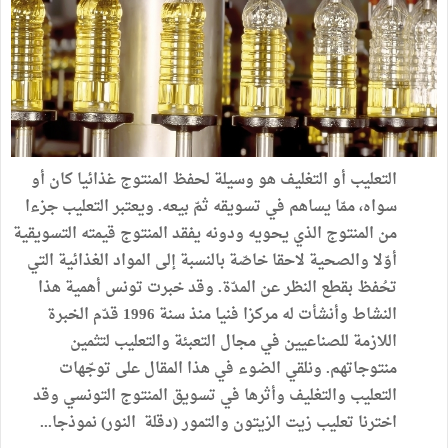
التعليب أو التغليف هو وسيلة لحفظ المنتوج غذائيا كان أو
سواه، ممّا يساهم في تسويقه ثمّ بيعه. ويعتبر التعليب جزءا
من المنتوج الذي يحويه ودونه يفقد المنتوج قيمته التسويقية
أوّلا والصحية لاحقا خاصّة بالنسبة إلى المواد الغذائية التي
تحُفظ بقطع النظر عن المدّة. وقد خبرت تونس أهمية هذا
النشاط وأنشأت له مركزا فنيا منذ سنة 1996 قدّم الخبرة
اللازمة للصناعيين في مجال التعبئة والتعليب لتثمين
منتوجاتهم. ونلقي الضوء في هذا المقال على توجّهات
التعليب والتغليف وأثرها في تسويق المنتوج التونسي وقد
اخترنا تعليب زيت الزيتون والتمور (دقلة النور) نموذجا...