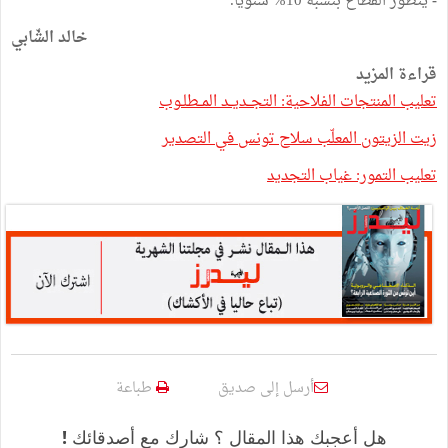
-
يتطوّر القطاع بنسبة 10% سنويا.
خالد الشّابي
قراءة المزيد
تعليب المنتجات الفلاحية: التجــديــد المــطلـوب
زيت الزيتون المعلّب سلاح تونس في التصدير
تعليب التمور: غياب التجديد
أرسل إلى صديق
طباعة
هل أعجبك هذا المقال ؟ شارك مع أصدقائك !