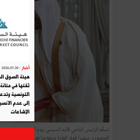
أخبار
- 2026.07.30
هيئة السوق الم
ثقتها في متانة 
التونسية وتدع
إلى عدم الانسيا
الإشاعات
تسلّم الرئيس الباجي قايد السبسي يوم الإثنين خلال موك
المنصوري سفيرا فوق العادة ومفوّضا فوق العادة مفوّضا لدول