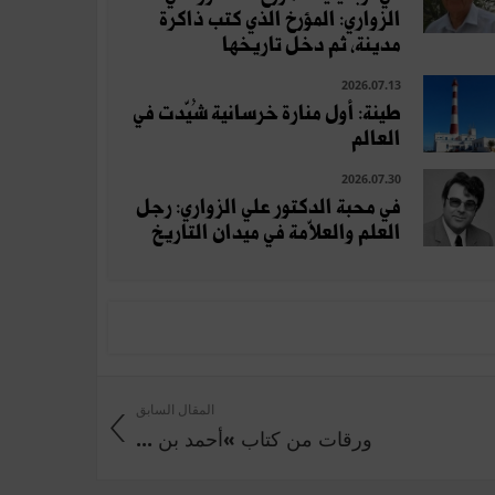
الزواري: المؤرخ الذي كتب ذاكرة
مدينة، ثم دخل تاريخها
2026.07.13
طينة: أول منارة خرسانية شُيّدت في
العالم
2026.07.30
في محبة الدكتور علي الزواري: رجل
العلم والعلاّمة في ميدان التاريخ
المقال السابق
ورقات من كتاب »أحمد بن ...