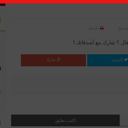
أ
صديق
طباعة
قال ؟ شارك مع أصدقائك !
التويتر
شارك
اكتب تعليق
ا