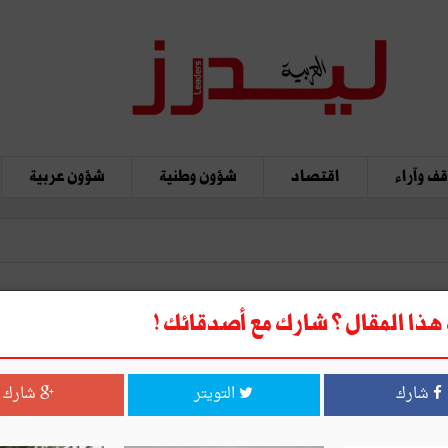
ف وآراء
اقتصاد
شؤون وطنية
شؤون عربية
ذا المقال ؟ شارك مع أصدقائك !
شارك
التويتر
شارك