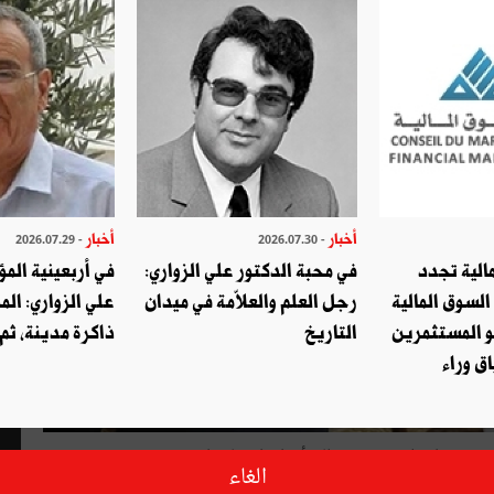
أخبار
أخبار
- 2026.07.29
- 2026.07.30
الية تجدد
في محبة الدكتور علي الزواري:
في أربعينية المؤ
السوق المالية
رجل العلم والعلاّمة في ميدان
علي الزواري: الم
و المستثمرين
التاريخ
ذاكرة مدينة، ثم
ق وراء
ب رسمي انتظم بقصر قرطاج أوراق اعتماد راشد محمّد جمعة
الغاء
ة الإمارات العربية المتّحدة بتونس.