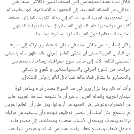
خلال فترة عمله الدبلوماسي التي امتدت اثنتين وثلاثين سنة، على
التوالي، من المملكة المغربية، إلى الجمهورية الإسلامية الموريتانية، ثم
الى الجمهورية العربية السورية، ثم إلى دولة الكويت، كما زار، بصفته
أكثر من مرة مديرا عاما للشؤون العربية والإسلامية بوزارة الشؤون
الخارجية، معظم الدول العربية مغربا ومشرقا وخليجا.
وقال إنه أدرك، من خلال عمله في بلدان الاعتماد وزياراته إلى غيرها
من البلدان العربية معنى أن يُسَمَّى العالم العربي عالما، فهو عالم بالمعنى
الحقيقي للكلمة، لأنه إلى جانب تنوع جغرافيته ومناخاته، يضمّ بين
جوانحه من التنوع العرقي والدينيوالمذهبي واللغوي والثقافي
والحضاري ما يشكل فعلا عالما غنيا بكل الألوان وكل الاشكال...
وأكد أنه كان وما يزال يرى في هذا التنوع مصدر ثراء وعامل قوة
للبلدان العربية وللعالم العربي... غير أن ما تشهده الساحة العربية حاليا
من اضطراب وفوضى في العديد من أرجائها، يدل على أن العالم العربي
لم يستطع، بكل أسف، أن يحسن توظيف تنوعه وأن يستفيد من مزاياه،
فإذا به ينحرف ويتحول، لأسباب متعددة ومتداخلة، إلى مصدر فاقة
وعامل ضعف، ويصبح خطرا يفتك بعدد من بلدانه، ويتربص شرا بعدد