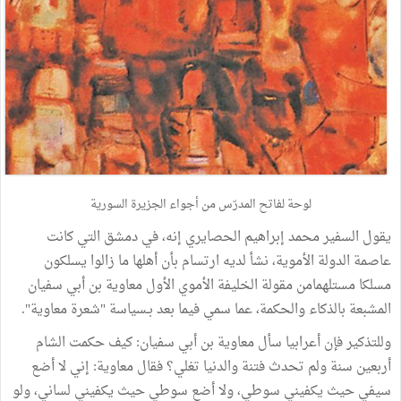
لوحة لفاتح المدرّس من أجواء الجزيرة السورية
يقول السفير محمد إبراهيم الحصايري إنه، في دمشق التي كانت
عاصمة الدولة الأموية، نشأ لديه ارتسام بأن أهلها ما زالوا يسلكون
مسلكا مستلهمامن مقولة الخليفة الأموي الأول معاوية بن أبي سفيان
المشبعة بالذكاء والحكمة، عما سمي فيما بعد بـسياسة "شعرة معاوية".
وللتذكير فإن أعرابيا سأل معاوية بن أبي سفيان: كيف حكمت الشام
أربعين سنة ولم تحدث فتنة والدنيا تغلي؟ فقال معاوية: إني لا أضع
سيفي حيث يكفيني سوطي، ولا أضع سوطي حيث يكفيني لساني، ولو