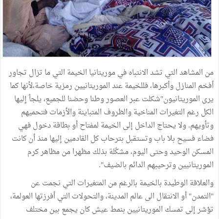
من المشاهد التي تشد الانتباه في موريتانيا الخيمة التي ما تزال تجاور
أفخم المنازل وأكبرها، فللخيمة عند الموريتانيين رمزية خاصة،لأنها كما
يرى الموريتانيون"شكلت عبر العصور وطنا وحضنا للجميع، يلجأ إليها
الكل رغم التغيرات المناخية والظروف المتباينة والأزمات فتحميهم
وتأويهم. ولا يحتاج الداخل إلى الخيمة لمفتاح أو بطاقة دخول فهي
فضاء فسيح بلا باب وتستقبل بترحاب كل القادمين إليها منذ أن كانت
المسكن الوحيد وحتى اليوم، مشكّلة بذلك مظهرا من مظاهر كرم
الموريتانيين وترحيبهم الدائم بالضيف".
والعلاقة الوطيدة بالخيمة بالرغم من المتغيرات التي نجمت عن
"التمدن" أو الانتقال الى عالم المدينة، والتحولات التي أفرزتها العولمة،
تؤشر إلى تمسك الموريتانيين بنمط عيش كان يجمع بين مختلف