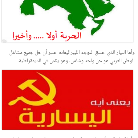
وأما التيار الذي اعتنق التوجه الليبراليفانه اعتبر أن حل جميع مشاغل
الوطن العربي هو حل واحد وشامل، وهو يكمن في الديمقراطية.