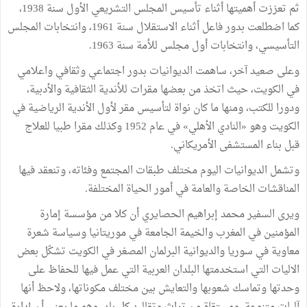
ثم تعززت أهميتها أثناء تأسيس المجلس التشريعي الأول سنة 1938،
كما اضطلعت بدور فاعل أثناء الاستقلال سنة 1961، وانتخابات المجلس
التأسيسي، وانتخابات أول مجلس للأمة سنة 1963.
وعلى صعيد آخر، ساهمت الديوانيات بدور اجتماعي وثقافي واعلامي
في الكويت، حيث اتخذ من بعضها مقرات للأندية الثقافية والأدبية،
ودورا للكتب، ومنها ما كان نواة لتأسيس مقر لأول الأندية الرياضية في
الكويت وهو «النادي الأهلي» في عام 1952 وكذلك مقرا طبيا للعلاج
قبل بناء المستشفى الأمريكاني.
وتشمل الديوانيات اليوم مختلف طبقات المجتمع وفئاته، وتنعقد فيها
المناقشات الخاصة والعامة في أمور الحياة المختلفة.
ويرى السفير محمد إبراهيم الحصايري أن كلا من مؤسسة إمارة
المؤمنين في المغرب والخيمة الجامعة في موريتانيا وسياسة شعرة
معاوية في سوريا والديوانية البرلمان المصغر في الكويت تشكّل بعض
الاليات التي استخدمتها البلدان العربية التي عمل فيها للحفاظ على
وحدتها وتماسك شعوبها والتعايش بين مختلف مكوناتها، ولاحظ أنها