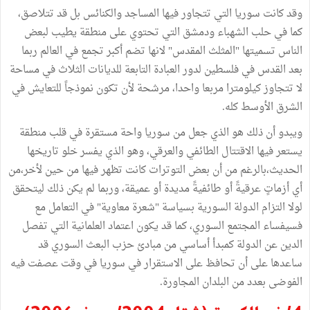
وقد كانت سوريا التي تتجاور فيها المساجد والكنائس بل قد تتلاصق،
كما في حلب الشهباء ودمشق التي تحتوي على منطقة يطيب لبعض
الناس تسميتها "المثلث المقدس" لانها تضم أكبر تجمع في العالم ربما
بعد القدس في فلسطين لدور العبادة التابعة للديانات الثلاث في مساحة
لا تتجاوز كيلومترا مربعا واحدا، مرشحة لأن تكون نموذجاً للتعايش في
الشرق الأوسط كله.
ويبدو أن ذلك هو الذي جعل من سوريا واحة مستقرة في قلب منطقة
يستعر فيها الاقتتال الطائفي والعرقي، وهو الذي يفسر خلو تاريخها
الحديث،بالرغم من أن بعض التوترات كانت تظهر فيها من حين لأخر،من
أي أزماتٍ عرقيةً أو طائفيةً مديدة أو عميقة، وربما لم يكن ذلك ليتحقق
لولا التزام الدولة السورية بسياسة "شعرة معاوية" في التعامل مع
فسيفساء المجتمع السوري، كما قد يكون اعتماد العلمانية التي تفصل
الدين عن الدولة كمبدأ أساسي من مبادئ حزب البعث السوري قد
ساعدها على أن تحافظ على الاستقرار في سوريا في وقت عصفت فيه
الفوضى بعدد من البلدان المجاورة.