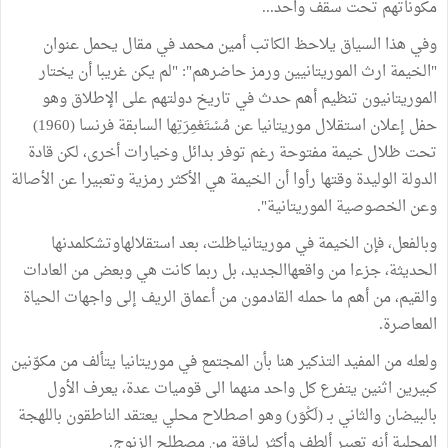
مكوناتهم تحت سقف واحد...
وفي هذا السياق يلاحظ الكاتب أمين محمد في مقال يحمل عنوان
"الخيمة ارث الموريتانيين ورمز حاضرهم": "لم يكن غريبا أن يختار
الموريتانيون تنظيم أهم حدث في تاريخ دولتهم على الإطلاق وهو
حفل إعلان استقلال موريتانيا عن مُسْتَعْمِرَتِها السابقة فرنسا (1960)
تحت ظلال خيمة مفتوحة رغم توفر بدائل وخيارات أخرى، لكن قادة
الدولة الوليدة وقتها رأوا أن الخيمة هي الأكثر رمزية وتعبيرا عن الأصالة
وعن الخصوصية الموريتانية".
وبالفعل، فإن الخيمة في موريتانياظلت، بعد استقلالهاوتشكلمدنها
الحديثة، جزءا من واقعهاالجديد، بل ربما كانت هي وبعض من العادات
والقيم، من أهم ما حمله القادمون من أعماق الريف إلى واجهات الحياة
المعاصرة.
ولعله من المفيد التذكير هنا بأن المجتمع في موريتانيا يتألف من مكوّنين
كبيرين اثنين يتفرع كل واحد منهما الى قوميات عدة، يعرف الأول
بالبيضان والثاني بـ (لَكْوَر) وهو اصطلاح محلي يعتقد الناطقون باللهجة
المحلية أنه تعبير ألطف وأكثر لباقة من مصطلح الزنوج.