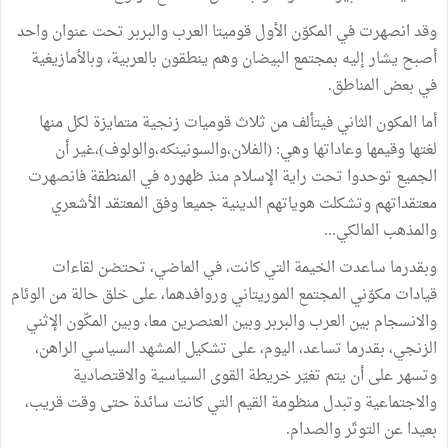
وقد انصهرت في المكوّن الأول قوميتا العرب والبربر تحت عنوان واحد
أصبح يشار إليه بمجتمع البيضان وهم ينطقون بالعربية، وبالأمازيغية
في بعض المناطق.
أما المكون الثاني فيتألف من ثلاث قوميات زنجية متمايزة لكل منها
لغتها وقيمها وعاداتها وهي: (الفلان،والسونينكه،والولوف)،غير أن
الجميع توحدوا تحت راية الإسلام منذ ظهوره في المنطقة فانصهرت
معتقداتهم وتشكلت هوياتهم الدينية جميعا وفق المعتقد الأشعري
والمذهب المالكي...
وبقدرما ساعدت الخيمة التي كانت، في الماضي، تحتضن لقاءات
قيادات مكوّني المجتمع الموريتاني وروافدهما، على خلق حالة من الوئام
والانسجام بين العرب والبربر وبين العنصرين معا، وبين المكّون الإثني
الزنجي، بقدرما تساعد، اليوم، على تشكيل المشهد السياسي الراهن،
وتسهر على أن يتم تغيّر خريطة القوى السياسية والاقتصادية
والاجتماعية وتبدل منظومة القيم التي كانت سائدة حتى وقت قريب،
بعيدا عن التوتّر والصدام.