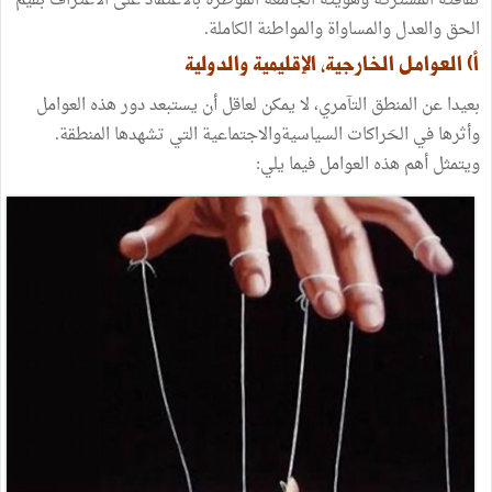
ثقافته المشتركة وهويته الجامعة المؤطرة بالاعتماد على الاعتراف بقيم
الحق والعدل والمساواة والمواطنة الكاملة.
أ‌) العوامل الخارجية، الإقليمية والدولية
بعيدا عن المنطق التآمري، لا يمكن لعاقل أن يستبعد دور هذه العوامل
وأثرها في الحَراكات السياسيةوالاجتماعية التي تشهدها المنطقة.
ويتمثل أهم هذه العوامل فيما يلي: