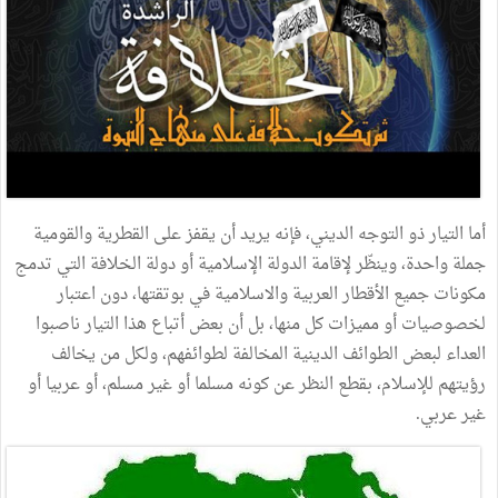
أما التيار ذو التوجه الديني، فإنه يريد أن يقفز على القطرية والقومية
جملة واحدة، وينظّر لإقامة الدولة الإسلامية أو دولة الخلافة التي تدمج
مكونات جميع الأقطار العربية والاسلامية في بوتقتها، دون اعتبار
لخصوصيات أو مميزات كل منها، بل أن بعض أتباع هذا التيار ناصبوا
العداء لبعض الطوائف الدينية المخالفة لطوائفهم، ولكل من يخالف
رؤيتهم للإسلام، بقطع النظر عن كونه مسلما أو غير مسلم، أو عربيا أو
غير عربي.