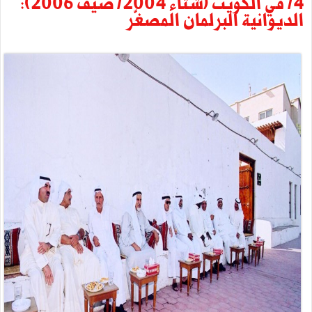
4/ في الكويت (شتاء 2004/ صيف 2006):
الديوانية البرلمان المصغّر