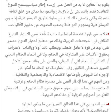
يقوم به المغاير، لا بد من العمل على إرساء إطار سياسييسمح للتنوع
الثقافيلا فقط بالتعايش بل بالازدهار والنمو، بما يمكن من خلق ثقافة
متميزة، ولكي يتسنى ذلك لا بد من سلوك طريق الديمقراطية، إذ بدون
الديمقراطية ومفهوم المواطنة يصعب الحديث عن حقوق الأقليات...
3/
لا بد من بلورة هندسة اجتماعية جديدة تأخذ بعين الاعتبار التنوع
الثقافي في المجتمعات العربية، وذلك من منطلق اعتبار التنوع مصدر
غنى، وعامل قوة لا عامل ضعف. ويتطلب ذلك أولا وبالذات الاعتراف
بحقوق الأقليات غير المشاركة في الحكم، ولا في انتماء الحكام الديني
أو الطائفي أو الجغرافي أو العرقي، والعمل على وقف جميع أشكال
التمييز ضدهافي القانون وفى الممارسة، مع اتخاذ ما أمكن من
الإجراءات للنهوض بأوضاعها الاقتصادية والاجتماعية والثقافية...
ومن المهم في هذا الإطار العمل على دسترة نظام الحكم وتركيبة
المجتمع، ممّا يساعد على صون حقوق جميع المواطنين في البلاد، بغضّ
النّظر عن أصولهم العرقية أو عقائدهم الدينية.
4/
من الضروري في هذا النطاق التمييز بين ما يمكن اعتباره
"اختلافاصحّيا" لأنه يتعلق بقضايا فكرية وسياسية واجتماعية