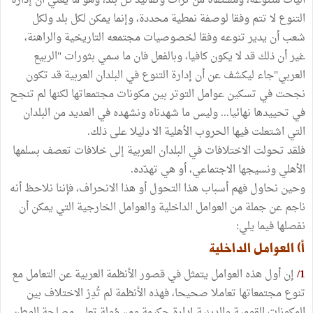
آليات متنوعة، ومستقاة من تراث وتقاليد كل بلد، وهو ما يعني أن إدارة
التنوع لا تتم وفقا لوصفة نمطية محددة، وإنما يمكن لكل بلد ولكل
شعب أن يدير تنوعه وفقا لخصوصيات مجتمعه التاريخية والراهنة،
غير أن ذلك قد لا يكون كافيا، وبالفعل فان ما سمي بثورات "الربيع
العربي"جاء ليكشف عن أن إدارة التنوع في البلدان العربية قد تكون
نجحت في تسكين عوامل التوتر بين مكونات مجتمعاتها لكنها لم تنجح
في تحييدها نهائيا... وليس ما شهدناه ونشهده في العديد من البلدان
التي اشتعلت فيها الحروب الأهلية الا دليلا على ذلك.
فلقد تحولت الاختلافات في البلدان العربية إلى خلافات تعصف بسلمها
الأهلي ونسيجها الاجتماعي، أو هي تهدّده.
وحين نحاول فهم أسباب هذا التحول أو هذا الانحراف، فإننا نلاحظ أنه
ناجم عن جملة من العوامل الداخلية والعوامل الخارجية التي يمكن أن
نفصلها فيما يلي:
أ‌) العوامل الداخلية
1/
إن أول هذه العوامل يتمثل في قصور الأنظمة العربية عن التعامل مع
تنوع مجتمعاتها تعاملا صحيحا، فهذه الأنظمة لم تُدِرْ الاختلاف بين
المكونات القومية والدينية إدارة حكيمة ومسؤولة تعلي مصلحة الوطن