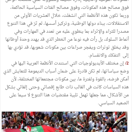
فوق مصالح هذه المكونات، وفوق مصالح الفئات السياسية الحاكمة،
وربما تكون هذه الأنظمة التي انشغلت، خلال العشريات الأولى من
الاستقلالات، ببناء دولها الوطنية، وتركيز أسسها، لم تَرَ في هذا التنوع
مصدرا للثراء والإثراء بما ينطوي عليه من تعدد في المهارات وفي
أنماط السلوك، بل رأت فيه نوعا من الخطر الذي قد يهدد وحدة أوطانها
وقد يخلق توترات ويفجر صراعات بين مكونات شعوبها، قد تؤدي بها
إلى التفكك والانقسام.
2/
إن مختلف الأيديولوجيات التي استندت الأنظمة العربية اليها في
وضع سياساتها، لم تكن قادرة على ضمان أسباب الديمومة للتعايش الذي
أمكن فرضه، بالقوة ولفترة ما، بين مكونات مجتمعاتها المختلفة، لأن
هذه السياسات كانت في الغالب ذات طابع إقصائي وحتى إلغائي بشكل
من الأشكال، مما جعلها تهمل تلبية مقتضيات هذا التنوع لا سيما على
الصعيد السياسي.