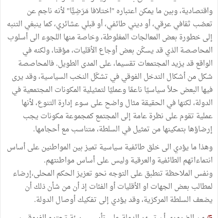
واقتصادية، وبين ما يمكن اعتباره "اختلافا مَرَضِيًّا" لأنه ناجم عن
تعصّب ثقافي عرقي، أو ديني طائفي، أو قبلي عشائري، كما ينبغي التنبه
إلى خطورة بعض المعالجات المغلوطة، وخاصة منها اللجوء الى أسلوب
المحاصصة الذي قد يسكّن بعض أوجاع الأقليات، مؤقتا، ولكنه في
الواقع قد يزيد المجتمعات تقسيما، على المدى الطويل. فالمحاصصة
شكل من أشكال التدخل الفوقي في تشكّل النخب السياسية، وقد يرى
فيها البعض حلاً سياسيًا ناعمًا وعمليًا لتمثيلية المكونات المجتمعية في
الدولة، لكنها في الحقيقة مثال واضح على سوء إدارة التنوع، لأنها
عملية تقوم على نظرة عامة إلى المجتمع كمجموعة مكونات يجب
إرضاؤها بتمكينها من تمثيل في السلطة، متناسب مع أحجامها.
وهذا ما يؤدي الى خلق طائفية سياسية تميز بين المواطنين على أساس
انتماءاتهم الطائفية والعرقية وليس على أساس مواطنتهم.
ونفس الملاحظة تنطبق على التوجه نحو تعزيز الحكم المحلى،إرضاء
لمطالب بعض الجهات او الأقليات أو الفئات إذ أن من شأن ذلك أن
يضعف السلطة المركزية، وقد يؤدي إلى تفكيك أوصال الدولة.