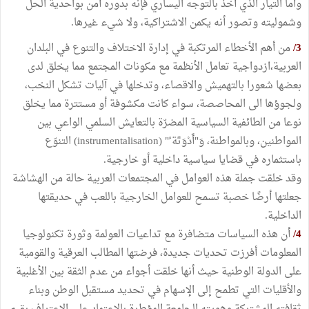
وأما التيار الذي أخذ بالتوجه اليساري فإنه بدوره آمن بواحدية الحل
وشموليته وتصور أنه يكمن الاشتراكية، ولا شيء غيرها.
3/
من أهم الأخطاء المرتكبة في إدارة الاختلاف والتنوع في البلدان
العربية،ازدواجية تعامل الأنظمة مع مكونات المجتمع مما يخلق لدى
بعضها شعورا بالتهميش والاقصاء، وتدخلها في آليات تشكل النخب،
ولجوؤها الى المحاصصة، سواء كانت مكشوفة أو مستترة مما يخلق
نوعا من الطائفية السياسية المضرّة بالتعايش السلمي الواعي بين
المواطنين، وبالمواطنة، وَ"أَدْوَتَة ُ" (instrumentalisation) التنوّع
باستثماره في قضايا سياسية داخلية أو خارجية.
وقد خلقت جملة هذه العوامل في المجتمعات العربية حالة من الهشاشة
جعلتها أرضًا خصبة تسمح للعوامل الخارجية باللعب في حديقتها
الداخلية.
4/
أن هذه السياسات متضافرة مع تداعيات العولمة وثورة تكنولوجيا
المعلومات أفرزت تحديات جديدة، فرضتها المطالب العرقية والقومية
على الدولة الوطنية حيث أنها خلقت أجواء من عدم الثقة بين الأغلبية
والأقليات التي تطمح إلى الإسهام في تحديد مستقبل الوطن وبناء