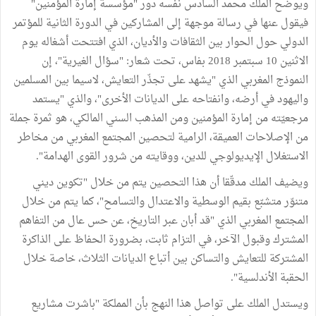
ويوضّح الملك محمد السادس نفسه دور "مؤسسة إمارة المؤمنين"
فيقول عنها في رسالة موجهة إلى المشاركين في الدورة الثانية للمؤتمر
الدولي حول الحوار بين الثقافات والأديان، الذي افتتحت أشغاله يوم
الاثنين 10 سبتمبر 2018 بفاس، تحت شعار: "سؤال الغيرية"، إن
النموذج المغربي الذي "يشهد على تجذّر التعايش، لاسيما بين المسلمين
واليهود في أرضه، وانفتاحه على الديانات الأخرى"، والذي "يستمد
مرجعيّته من إمارة المؤمنين ومن المذهب السني المالكي، هو ثمرة جملة
من الإصلاحات العميقة، الرامية لتحصين المجتمع المغربي من مخاطر
الاستغلال الإيديولوجي للدين، ووقايته من شرور القوى الهدامة".
ويضيف الملك مدقّقا أن هذا التحصين يتم من خلال "تكوين ديني
متنوّر متشبّع بقيم الوسطية والاعتدال والتسامح"، كما يتم من خلال
المجتمع المغربي الذي "قد أبان عبر التاريخ، عن حس عال من التفاهم
المشترك وقبول الآخر، في التزام ثابت، بضرورة الحفاظ على الذاكرة
المشتركة للتعايش والتساكن بين أتباع الديانات الثلاث، خاصة خلال
الحقبة الأندلسية".
ويستدل الملك على تواصل هذا النهج بأن المملكة "باشرت مشاريع