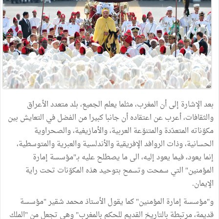
بعد الإشارة إلى أن المغرب، مثلما يعلم الجميع، بلد متعدد الأعراق
والثقافات، أعرب عن اعتقاده أن جانبا كبيرا من الفضل في التعايش بين
مكوّناته المتعدّدة والمتنوّعة العربية، والأمازيغية، والصحراوية
الحسانية، وذات الروافد الإفريقية والأندلسية والعبرية والمتوسطية،
إنما يعود، فيما يعود إليه، الى ما يصطلح عليه بـ"مؤسسة إمارة
المؤمنين" التي سمحت وتسمح بتوحيد هذه المكوّنات تحت راية
الإيمان.
و"مؤسسة إمارة المؤمنين" كما يقول الأستاذ محمد شقير "مؤسسة
قديمة، مرتبطة بالتاريخ القديم للحكم بالمغرب" وهي تجعل من "الملك