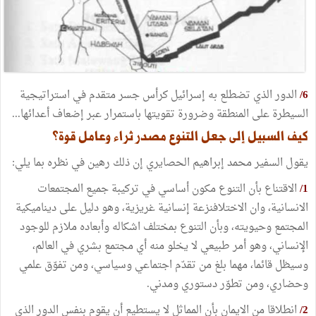
6/
الدور الذي تضطلع به إسرائيل كرأس جسر متقدم في استراتيجية
السيطرة على المنطقة وضرورة تقويتها باستمرار عبر إضعاف أعدائها...
كيف السبيل إلى جعل التنوع مصدر ثراء وعامل قوة؟
يقول السفير محمد إبراهيم الحصايري إن ذلك رهين في نظره بما يلي:
1/
الاقتناع بأن التنوع مكون أساسي في تركيبة جميع المجتمعات
الانسانية، وان الاختلافنزعة إنسانية غريزية، وهو دليل على ديناميكية
المجتمع وحيويته، وبأن التنوع بمختلف اشكاله وأبعاده ملازم للوجود
الإنساني، وهو أمر طبيعي لا يخلو منه أي مجتمع بشري في العالم،
وسيظل قائما، مهما بلغ من تقدّم اجتماعي وسياسي، ومن تفوّق علمي
وحضاري، ومن تطوّر دستوري ومدني.
2/
انطلاقا من الايمان بأن المماثل لا يستطيع أن يقوم بنفس الدور الذي