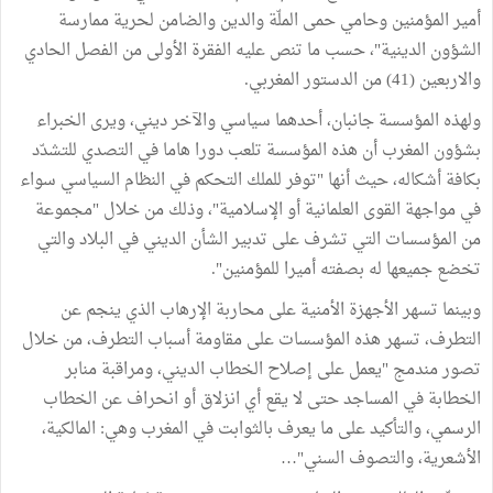
أمير المؤمنين وحامي حمى الملّة والدين والضامن لحرية ممارسة
الشؤون الدينية"، حسب ما تنص عليه الفقرة الأولى من الفصل الحادي
والاربعين (41) من الدستور المغربي.
ولهذه المؤسسة جانبان، أحدهما سياسي والآخر ديني، ويرى الخبراء
بشؤون المغرب أن هذه المؤسسة تلعب دورا هاما في التصدي للتشدّد
بكافة أشكاله، حيث أنها "توفر للملك التحكم في النظام السياسي سواء
في مواجهة القوى العلمانية أو الإسلامية"، وذلك من خلال "مجموعة
من المؤسسات التي تشرف على تدبير الشأن الديني في البلاد والتي
تخضع جميعها له بصفته أميرا للمؤمنين".
وبينما تسهر الأجهزة الأمنية على محاربة الإرهاب الذي ينجم عن
التطرف، تسهر هذه المؤسسات على مقاومة أسباب التطرف، من خلال
تصور مندمج "يعمل على إصلاح الخطاب الديني، ومراقبة منابر
الخطابة في المساجد حتى لا يقع أي انزلاق أو انحراف عن الخطاب
الرسمي، والتأكيد على ما يعرف بالثوابت في المغرب وهي: المالكية،
الأشعرية، والتصوف السني"…