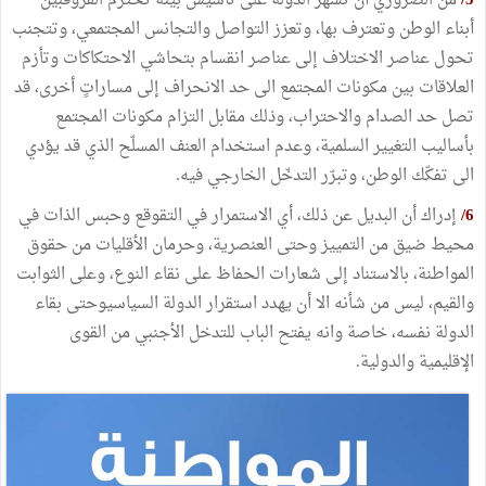
5/
من الضروري أن تسهر الدولة على تأسيس بيئة تحترم الفروقبين
أبناء الوطن وتعترف بها، وتعزز التواصل والتجانس المجتمعي، وتتجنب
تحول عناصر الاختلاف إلى عناصر انقسام بتحاشي الاحتكاكات وتأزم
العلاقات بين مكونات المجتمع الى حد الانحراف إلى مساراتٍ أخرى، قد
تصل حد الصدام والاحتراب، وذلك مقابل التزام مكونات المجتمع
بأساليب التغيير السلمية، وعدم استخدام العنف المسلّح الذي قد يؤدي
الى تفكّك الوطن، وتبرّر التدخّل الخارجي فيه.
6/
إدراك أن البديل عن ذلك، أي الاستمرار في التقوقع وحبس الذات في
محيط ضيق من التمييز وحتى العنصرية، وحرمان الأقليات من حقوق
المواطنة، بالاستناد إلى شعارات الحفاظ على نقاء النوع، وعلى الثوابت
والقيم، ليس من شأنه الا أن يهدد استقرار الدولة السياسيوحتى بقاء
الدولة نفسه، خاصة وانه يفتح الباب للتدخل الأجنبي من القوى
الإقليمية والدولية.