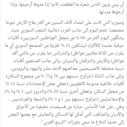
أن بيني وبين الناس شعرة ما انقطعت، كانوا إذا مدوها أرخيتها، وإذا
أرخوها مددتها.
وسوريا التي كانت على امتداد آلاف السنين من أكثر بقاع الأرض تنوعا
مجتمعيا، تضم اليوم الى جانب العرب (غالبية الشعب السوري حيث
يشكِّلون اليوم أكثر من 80 % من مجمل المواطنين السوريين)، أقليات
عرقية عديدة كالأكراد (يشكلون 15 % تقريبًا من المجتمع السوري أي ما
يقرب من ثلاثة ملايين مواطن) والشركس (ما يقرب من مائتي ألف
مواطن) والأرمن والتركمان والسريان، والى جانب المسلمين أقليات
دينية مختلفة كالمسيحيين بمذاهبهم الاحد عشر واليهود واليزيدين،
وإلى جانب السُّنَّة (تتراوح نسبتهم بين 70 و75 % من مجموع السكان)
أقليات طائفية متنوعة كالعلويين (تعطي بعض الإحصاءات نسبة 12 %
من مجمل السكان، وتعطي أخرى نسبة 20 %) والدروز (بين 1 % و3 %)
والإسماعيليين (تتراوح نسبتهم بين 1 و 3 %) والشيعة والمرشديين...
وهي، على هذا الأساس، عبارة عن فسيفساء حقيقية من الأعراق
والأديان والمذاهب التي أمكن لها التساكن والتعايش مع بعضها البعض
إلى حدود اندلاع ما سمي بثورات "الربيع العربي".