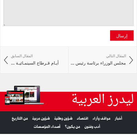
إرسال
المقال التالي
المقال السابق
مجلس الوزراء برئاسة رئيس ...
أيـام قـرطاج السينمـائيـة ...
ليدرز العربية
أخبار
مواقف وآراء
اقتصاد
شؤون وطنية
شؤون عربية
من التاريخ
أدب وفنون
من يكون؟
أصداء المؤسسات