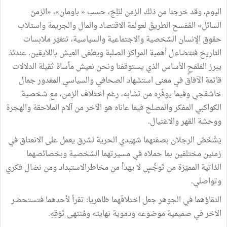
اليوم، وقد خرجنا من ذلك الزمن لنَلِجَ، حسب « باومان»، «الزمنَ
السائل» المُفسح الطريقَ لعولمة الاقتصاد والمال والجريمة واستلاب
حقوق الإنسان الشخصية والاجتماعية والسياسية، تتغيّر ملابسات
التاريخ فتتضاءل أهمية المراكز الصلبة ويطغى العيش باللايقين. عندئذ
يبرز المَلمَحٍ الأساس الذي يستوقفنا ونحن نعيش مأساة ثقيلة الدلالات
قاتمة الآفاق في معنى استشهاد الصحافي والسياسي المغدور جمال
خاشقجي وفيما يوفّره من تشابه، رغم اختلاف الزمن، مع شخصية
الكواكبي المفكر والمصلح فيما عاناه هو الآخر من آلام الملاحقة والهجرة
ووحشة القهر والاغتيال.
يَشْخَصُ الرجلان بصفتهما شهيدي الحرية لشرق يعمل على الانعتاق في
زمنين مختلفين بما حملاه في مسيرتهما الشخصية وبخصائصهما
الذاتية المميّزة من تَوجُّسٍ لا يهدأ من مخاطرالاستبداد ومن نضال فكري
وتواصلي.
التقاؤهما في الجوهر جعل اختلافَهما ظاهريا: تقرأ لأحدهما فتستحضر
الآخر في صميمية موضوعه ودموية نهايته ومُنتهى تَوْقِهِ.