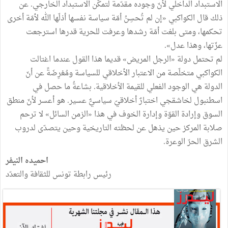
الاستبداد الداخلي لأنّ وجوده مقدّمة لتمكُّن الاستبداد الخارجي. عن
ذلك قال الكواكبي «إن لم تُحسِنُ أمّة سياسة نفسها أذلّها الله لأمّة أخرى
تحكمها، ومتى بلغت أمّة رشدها وعرفت للحرية قدرها استرجعت
عزّتها، وهذا عدل».
لم تحتمل دولة «الرجل المريض» قديما هذا القول عندما اغتالت
الكواكبي متخلّصة من الاعتبار الأخلاقي للسياسة ومُعْرِضَةً عن أنّ
الدولة هي الوجود الفعلي للقيمة الأخلاقية. بشاعةُ ما حصل في
اسطنبول لخاشقجي اختبارٌ أخلاقيّ سياسيٌّ عسير. هو أعسر لأنّ منطق
السوق وإرادة القوّة وإدارة الخوف في هذا «الزمن السائل» لا ترحم
صلابة المركز حين يذهل عن لحظته التاريخية وحين يتصدّى لدروب
الشرق الحرّ الوعرة.
احميده النيفر
رئيس رابطة تونس للثقافة والتعدّد