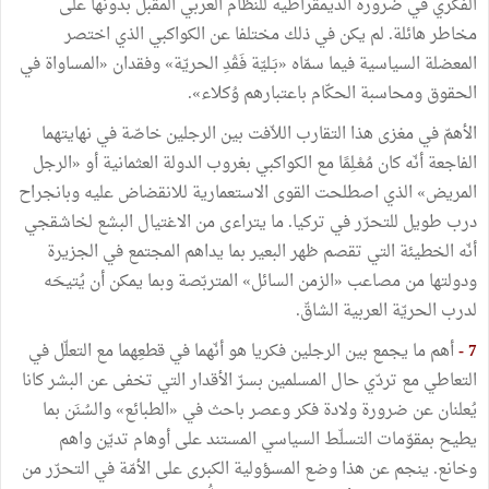
الفكري في ضرورة الديمقراطية للنظام العربي المقبل بدونها على
مخاطر هائلة. لم يكن في ذلك مختلفا عن الكواكبي الذي اختصر
المعضلة السياسية فيما سمّاه «بَـليّة فَقْدِ الحريّة» وفقدان «المساواة في
الحقوق ومحاسبة الحكّام باعتبارهم وُكلاء».
الأهمّ في مغزى هذا التقارب اللاّفت بين الرجلين خاصّة في نهايتهما
الفاجعة أنّه كان مُعْـلِمًا مع الكواكبي بغروب الدولة العثمانية أو «الرجل
المريض» الذي اصطلحت القوى الاستعمارية للانقضاض عليه وبانجراح
درب طويل للتحرّر في تركيا. ما يتراءى من الاغتيال البشع لخاشقجي
أنّه الخطيئة التي تقصم ظهر البعير بما يداهم المجتمع في الجزيرة
ودولتها من مصاعب «الزمن السائل» المتربّصة وبما يمكن أن يُتيحَه
لدرب الحريّة العربية الشاقّ.
7 -
أهم ما يجمع بين الرجلين فكريا هو أنّهما في قطعِهما مع التعلّل في
التعاطي مع تردّي حال المسلمين بسرّ الأقدار التي تخفى عن البشر كانا
يُعلنان عن ضرورة ولادة فكر وعصر باحث في «الطبائع» والسُنَن بما
يطيح بمقوّمات التسلّط السياسي المستند على أوهام تديّن واهم
وخانع. ينجم عن هذا وضع المسؤولية الكبرى على الأمّة في التحرّر من