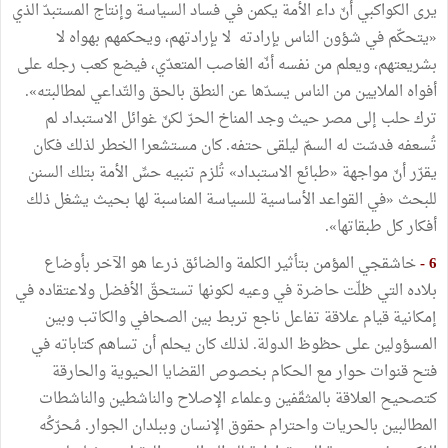
يرى الكواكبي أنّ داء الأمة يكمن في فساد السياسة وإنتاج المستبدّ الذي
«يتحكّم في شؤون الناس بإرادته لا بإرادتهم، ويحكمهم بهواه لا
بشريعتهم، ويعلم من نفسه أنّه الغاصب المتعدّي، فيضع كعب رجله على
أفواه الملايين من الناس يسدّها عن النطق بالحق والتّداعي لمطالبته».
ترك حلب إلى مصر حيث وجد المناخ الحرّ لكنّ غوائل الاستبداد لم
تُسعفه فدسّت له السمّ ليلقى حتفه. كان مستشعرا الخطر لذلك فكان
يقرّر أنّ مواجهة «طبائع الاستبداد» تُلزم تنبيه حسِّ الأمة بتلك السنن
للبحث «في القواعد الأساسية للسياسة المناسبة لها بحيث يشغل ذلك
أفكار كل طبقاتها».
6 -
خاشقجي المؤمن بتأثير الكلمة والضائق ذرعا هو الآخر بأوضاع
بلاده التي ظلّت حاضرة في وعيه لكونها تستحقّ الأفضل ولاعتقاده في
إمكانية قيام علاقة تفاعل ناجع تربط بين الصحافي والكاتب وبين
المسؤولين على حظوظ الدولة. لذلك كان يحلم أن تساهم كتاباته في
فتح قنوات حوار مع الحكام بخصوص القضايا الحيوية والحارقة
كتصحيح العلاقة بالمثقّفين وعلماء الإصلاح والناشطين والناشطات
المطالبين بالحريات واحترام حقوق الإنسان وببلدان الجوار. مُحرّكُه