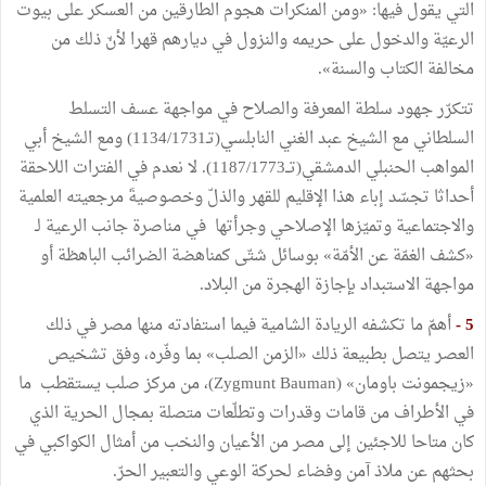
التي يقول فيها: «ومن المنكرات هجوم الطارقين من العسكر على بيوت
الرعيّة والدخول على حريمه والنزول في ديارهم قهرا لأنّ ذلك من
مخالفة الكتاب والسنة».
تتكرّر جهود سلطة المعرفة والصلاح في مواجهة عسف التسلط
السلطاني مع الشيخ عبد الغني النابلسي(تـ1134/1731) ومع الشيخ أبي
المواهب الحنبلي الدمشقي(تــ1187/1773). لا نعدم في الفترات اللاحقة
أحداثا تجسّد إباء هذا الإقليم للقهر والذلّ وخصوصيةَ مرجعيته العلمية
والاجتماعية وتميّزها الإصلاحي وجرأتها في مناصرة جانب الرعية لـ
«كشف الغمّة عن الأمّة» بوسائل شتّى كمناهضة الضرائب الباهظة أو
مواجهة الاستبداد بإجازة الهجرة من البلاد.
5 -
أهمّ ما تكشفه الريادة الشامية فيما استفادته منها مصر في ذلك
العصر يتصل بطبيعة ذلك «الزمن الصلب» بما وفّره، وفق تشخيص
«زيجمونت باومان» (Zygmunt Bauman)، من مركز صلب يستقطب ما
في الأطراف من قامات وقدرات وتطلّعات متصلة بمجال الحرية الذي
كان متاحا للاجئين إلى مصر من الأعيان والنخب من أمثال الكواكبي في
بحثهم عن ملاذ آمن وفضاء لحركة الوعي والتعبير الحرّ.