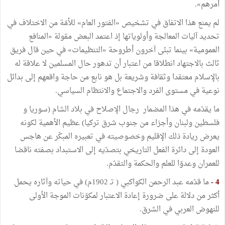
أمرهم».
لم يمنع هذا الاتفاق في تشخيص «الفتور العام» للأمّة من الاختلاف في
تحديد آليات المعالجة وأولوياتها إذ اعتمد البعض مقولة «المنافع
العمومية» بينما تبنّى آخرون أطروحة «التنظيمات» في حين قال فريق
ثالث بالاجتهاد انطلاقا من اعتبار أن تدهور حال المسلمين لا علاقة له
بالإسلام معتقدا وثقافة وشريعة بل هو نابع من حاجة واقعهم إلى بدائل
نوعية في مستوى الفرد والاجتماع والانتظام السياسي.
ما يقدّمه في هذا المضمار رجال الإصلاح في بلاد الشام (سوريا و
فلسطين ولبنان وأجزاء من جنوب شرق تركيا) عظيم الأهمية لكونه
يعرض ريادة ذلك الإقليم وخصوصيته في تعبيره المبكّر عن هاجس
العودة إلى دائرة الفعل التاريخي بتصدّيه إلى الاستبداد بصفته ناقضا
للعمران وعدوّا للعلم والحكمة والتقدّم.
4 -
ما قدّمه عبد الرحمن الكواكبي ( تـ 1902م) في حياته وآثاره يحمل
أكثر من دلالة على ضرورة إعادة الاعتبار لمكوّنات الموجة الأولى
للنهوض العربي في الشرق.