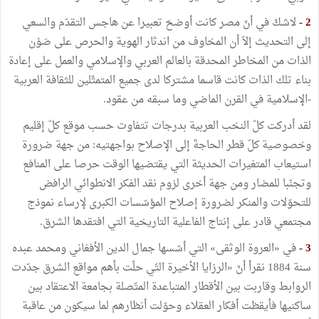
2 -
لاشكّ في أنّ مصر كانت أوضحَ تعبيرا عن هاجس التقدّم والسعي
إلى التحديث إلاّ أن المخاوف من اندثار الهوية والحرص على صَوْن
الذات من المخاطر المحدقة بالعالم العربي والإسلامي والعمل على إعادة
بناء تلك الذات كانت قاسما مشتركا لدى جميع المتمثّلين للثقافة العربية
-الإسلامية في القرن الماضي وما سبقه من عقود.
لقد أدركت كلّ النخب العربية بدرجات تتفاوت حسب موقع كلّ إقليم
وخصوصية كلّ قطر الحاجةَ إلى الإصلاح بواجهتيه: من جهة ضرورة
استيعاب المتغيرات الحديثة التي يقتضيها الوقت حرصا على المنافع
وتجنّبا للمضار ومن جهة أخرى لزوم نقد الفكر الانطوائي الرافض
للتحوّلات والمنكر لضرورة إصلاح المؤسّسات الكبرى لإرساء نموذج
مجتمعي قادر على إنتاج الفاعلية التاريخية التي افتقدها الشرق.
3 -
في «العروة الوثقى» التي أسّسها جمال الدين الأفغاني ومحمد عبده
سنة 1884 نقرأ أنّ «الرزايا الأخيرة التّي حلّت بأهم مواقع الشرق جدّدت
الروابط وقاربت بين الأقطار المتباعدة المتّصلة بجامعة الاعتقاد بين
ساكنيها فأيقظت أفكار العقلاء وحوّلت أنظارهم لما سيكون من عاقبة