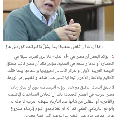
«إذا أردتَ أن تُــلغــيَ شعــبــًا ابــدأْ بشَلِّ ذاكـــرتـــه» كورديل هال
1 -
يؤكد البعض أنّ مصر هي «أم الدنيا» فلا يرى لغيرها سبقا في
الحضارة أو قدما راسخة في المدنيّة. مؤدى ذلك أن مصر كانت منطلقَ
النهضة العربية الأولى والمركز الأساس لحيويتها وإشعاعها بينما ظلّت
الأقاليم والأقطار الأخرى تبعا لها تسير على هُداها و تقتبس من نورها.
لا يتفق البحث الدقيق مع هذه الرؤية التبسيطية دون أن ينكر ريادة
مصر العربية في العصر الحديث؛ ذلك أن تجاهل المساهمات الإقليمية
والقُطرية أو التقليل من شأنها عند التأريخ للنهضة العربية لا صلة له
بالواقع التاريخي العلمي كما أنّه لم يَعُدْ يُجدي اليوم لإرساء مشروع
عربي معاصر بناء على التغيّرات النوعية التي تميّز عصرنا.