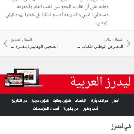
وطنه على أن نظرية ااجمع بين نخب العلم والمعرفة
وسلطان االدين والشريعة أصبح نشازا بل خطرا يهدد كيان
الوطن..
المقال التالي
المقال السابق
المعـرض الوطني للكتاب ...
الصحبي الوهايبي: بـقــرة ...
ليدرز العربية
أخبار
مواقف وآراء
اقتصاد
شؤون وطنية
شؤون عربية
من التاريخ
أدب وفنون
من يكون؟
أصداء المؤسسات
في ليدرز