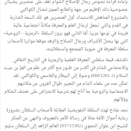
بإعادة قراءة نصوص رجال الإصلاح الشَوام نقف على عنصرين يضيئان
خصوصية ذلك الإقليم من جهة والطابع المميّز لنضال الكواكبي
بالمشروع المناهض للاستبداد. أوّل العنصرين هو تلك السمة الضاربة
في القدم والتي تجعل لرجال العلم والمعرفة مكانةً اجتماعية عالية
فريدة في نوعها عربيا. أمّا الثاني فهو بروز السلطة «الرمزية – الروحية»
التي بها يحتلّ الأشراف ورجال الصلاح والزهد موقعا موازيا لأصحاب
سلطة المعرفة في حيوية المجتمع واستقلاليته.
نكتشف قيمة سلطتي المعرفة العلمية والرمزية في التاريخ الثقافي
والاجتماعي للشام في أكثـــر من طـــور مــع أكثر من عَلَم من العِزّ بن عبــــد
السلام (تـ 660/1261) وصولا إلى البيطار والقاسمي والكواكبي. لقد
تمكّن عدد من علماء الشام من التعبير طوال القرون عن مكانتهم
الاجتماعية والروحية بما أتاح لهم شرعية الاعتراض على تعسّف الحكام
ووُلاّتهم.
نجد نماذج لهذه السلطة التفويضية المقابلة لأصحاب السلطان بضرورة
رعاية أحوال الأمّة مثلا في رسالة الأمر بالمعروف والنهي عن المنكر
للشيخ ابن علوان الحموي (تـ937/1530) العالم الزاهد إلى السلطان سليم