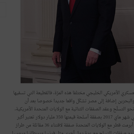
سكري الأمريكي الخليجي مختلفا هذه المرّة، فالقطيعة التي تسمّيها
والبحرين إضافة إلى مصر تشكّل واقعا جديدا خصوصا بعد أن
حو التسلّح وعقد الصفقات الثنائية مع الولايات المتحدة الأمريكية،
فقد عاد الرئيس الأمريكي من أول زيارة له إلى السعودية في شهر ماي 2017 بصفقة أسلحة قيمتها 350 مليار دولار تعتبر أكبر
صفقة أسلحة في تاريخ الولايات المتحدة، وفي شهر جوان أبرمت قطر مع الولايات المتحدة صفقة لاقتناء 36 مقاتلة من طراز
 العربية تبرم صفقات التسلح مع عدة دول أخرى مثل فرنسا وبريطانيا وروسيا