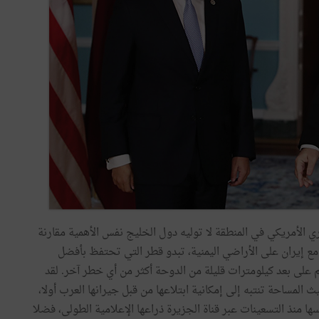
كري الأمريكي في المنطقة لا توليه دول الخليج نفس الأهمية مقارنة
مع إيران على الأراضي اليمنية، تبدو قطر التي تحتفظ بأفضل
م على بعد كيلومترات قليلة من الدوحة أكثر من أي خطر آخر. لقد
المساحة تنتبه إلى إمكانية ابتلاعها من قبل جيرانها العرب أولا،
ها منذ التسعينات عبر قناة الجزيرة ذراعها الإعلامية الطولى، فضلا