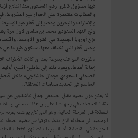
والمطالبات مقتصرة على الحوار غير المشروط، في 
والإمارات والبحرين ومصر إلى قطر عبر الوسيط الك
وليّ العهد السعودي محمد بن سلمان لأوّل مرّة بش
«إنّ أوروبا الجديدة هي الشرق الأوسط، واقتصاد
وحتى قطر التي نختلف معها، ستكون غير ما هي عل
تطوّرت المواقف بسرعة بعد أن كانت الأطراف التي 
إطالة أمدها. ويعود ذلك إلى عاملين اثنين، أولهما 
الصحفي السعودي «جمال خاشقجي» داخل قنصلية بلا
الحاسم في تحديد سياسات المنطقة..
لا يمكن عزل قضية مقتل الصحفي جمال خاشقجي عن سياق أزم
نقاط الاختلاف في وجهات النظر بين هذا الصحفي وسلطات بل
للمملكة في المرحلة الحالية، وهو الذي كان يوصَف بقربه من 
الرسمية إلى محاولة الزجّ بقطر وتركيا في قضيّة اختفاء خ
الجريمة في القنصلية، أمّا السبب الثالث فهو التغطية الخاص