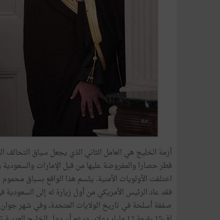
أزمة الخليج هي العامل الثاني الذي يجعل سياق التحالف الع
قطر حصارا والمفروضة عليها من قبل الإمارات والسعودية 
اختلفت الأولويات الأمنية. يتّسم هذا الواقع بسباق محموم ن
اف15 بقيمة 12 مليار دولار، ورغم أن دول الخليج