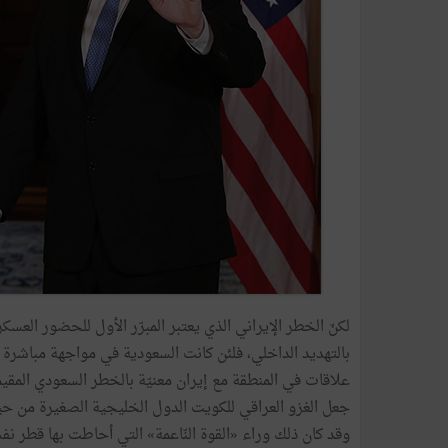
لكنّ الخطر الإيراني الذي يعتبر المبرّر الأول للحضور العس
بالتهديد الداخلي، فلئن كانت السعودية في مواجهة مباشرة 
علاقات في المنطقة مع إيران معنيّة بالخطر السعودي المقي
جعل الغزو العراقي للكويت الدول الخليجية الصغيرة من حيث 
وقد كان ذلك وراء «القوة النّاعمة» التي أحاطت بها قطر نفس