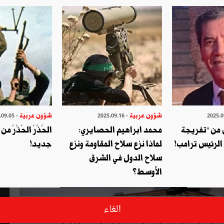
شؤون عربية
شؤون عربية
- 2025.09.05
- 2025.09.16
 من "تفريجة
محمد ابراهيم الحصايري:
الحَذَرَ الحَذَرَ 
الرئيس ترامب!
لماذا نزع سلاح المقاومة ونزع
جديد!
سلاح الدول في الشرق
الأوسط؟
ثارها قال خالد العطية وزير الدفاع القطري إنّ «أيّ حلّ للأزمة
الغاء
ار، ثم الجلوس على طاولة الحوار»، وهذه أوّل مرّة يتحدّث