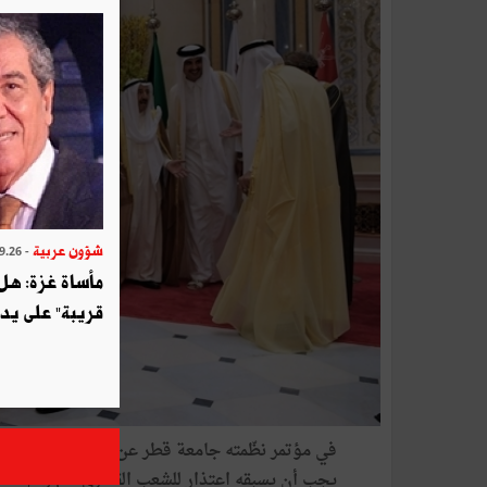
شؤون عربية
- 2025.09.26
مأساة غزة: هل
قريبة" على يد 
في مؤتمر نظّمته جامعة قطر عن الأزمة الخليجية وآ
يجب أن يسبقه اعتذار للشعب القطري، ثم رفع الحص