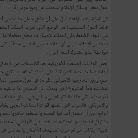
جعل بعض وسائل الإعلام تتحدّث عن ربيع عربي ثان.
كلّ المؤشّرات الرّاهنة تدلّ على أنّ مقتل جمال خاشقجي أ
قائمة الدّول المستفيدة من الوضع الذي تمرّ به المملكة استف
في اتّجاه الضّغط على المملكة لاعتبارات تتعلّق بمعاملاته
التحاليل الإعلامية إلى أنّ العلاقات بين البلدين ستتأثّر ل
مواجهة عدوّ مشترك اسمه إيران.
العلاقات الخليجية الأمريكية على إنشاء تحالف عسكري جد
جمع وزير الخارجية الأميركي نظراءه في دول مجلس التعاو
لمناقشة هذا المشروع الذي يهدف إلى التصدّي لما تسمّيه «
الأوسط». لكن هذا «الناتو العربي» يأتي في سياق مختلف ج
والأمريكي، فالحرب التي تشنّها قوّات التحالف العربي بقيا
الرابع دون أن تحقق أهدافها المعلنة والمتعلقة ظاهريا بحماي
ما تزال الصواريخ الحوثية تتساقط على الأراضي السعودية
شبهة ارتكاب جرائم حرب تستهدف الأطفال والمدنيين في ال