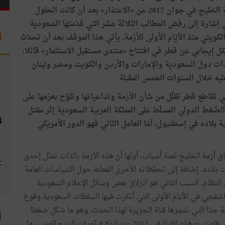
فيها مسؤول قطري رفيع المُستوى منذ اندلاع أزمة الخليج في جوان 2017 عن «الاعتذار» بعد أن كانت الحلول
إشارة إلى رفض المطالب الثلاثة عشر التي قدّمتها السّعودية
أ
ويتي منذ الأيّام الأولى للأزمة. يأتي هذا الموقف بعد أن تحدّث
كل إيجابي عن قطر في افتتاح «منتدى مستقبل الاستثمار» قائلا:
ات دول السعودية والإمارات والأردن والكويت ومصر ولبنان
يه خلال السنوات الخمس المقبلة.
تقاطع قطر تقلّل من شأن الأزمة وتداعياتها وتلوّح بعزمها على
الضّغط الدولي المسلّط على المملكة العربية السعودية إثر مقتل
ده في إسطنبول، أمّا العامل الثاني فهو الدور الأمريكي
ة الخليج لعدة أسباب، أولها أنّ هذه الأزمة بالذات تمثّل إحدى
اده، إضافة إلى تحفّظاته الأخرى المعلنة حول السّياسات العامة
النظام. السبب الثاني هو انزلاق بعض وسائل الإعلام السّعودية
اشقجي في الأيام الأولى التي أنكرت فيها السلطات السعودية وقوع
ة جدّا التي تنجزها قناة الجزيرة لهذا الحدث، وهو ما شكّل ضغطا
ا
إعلاميا كبيرا على السعودية في أجواء تذكّر بالتحريض الذي قامت به هذه القناة في 2011 عند اندلاع ثورات الربيع العربي، ما