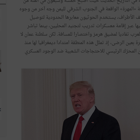
انية في التاريخ الحديث حيث أصبح خمسة وسبعون في المئة من
ة «المهرة» الواقعة في الجنوب الشرقي لليمن وجه آخر من وجوه
تلف الأطراف، يستخدم الحوثيون معابرها الحدودية لتوصيل
ها عبر إقامة معسكرات تدريب لتجنيد المحليين، بينما تباشر
لعرب تفاديا لمضيق هرمز واختصارا للمسافة. لكن سلطنة عمان لا
بعين الرضى، إذ تمثّل هذه المنطقة امتدادا ديمغرافيا لها منذ
ن المحرّك الرئيسي للاحتجاجات الشعبية ضد الوجود العسكري