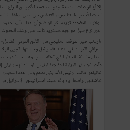
إلاّ أنّ الولايات المتحدة تبدو المستفيد الأكبر من النزاع 
البيت الأبيض والبنتاغون، والتناقض بين بعض مواقف ترام
الولايات المتّحدة تؤيده لكن الواضح أنّ لهذا التأييد حدود
الذي نزع فتيل مواجهة عسكرية كانت على وشك الحدوث في 
العراقي للكويت في 1990، فإسرائيل وحليفتها 
العداء مقارنة بالخطر الذي تمثّله إيران، وهـــو ما يفسّر بو
وآخر تجلياتها الزيارة المفاجئة لرئيس الوزراء الإسرائيلي
نتانياهو طالب الرئيس الأمريكي بدعم ولي العهد السعودي
خاشقجي واصفا إياه بأنّه حليف استراتييجي لإسرائيل في 