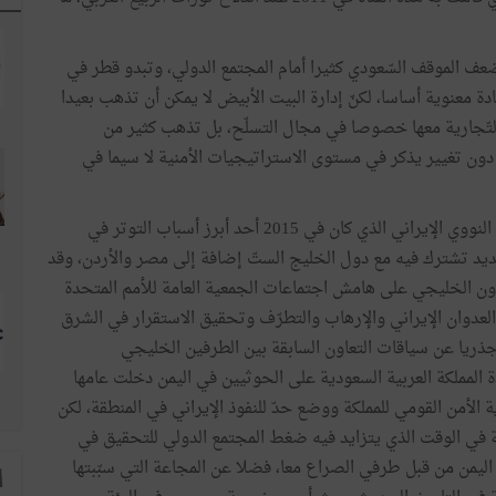
ضعف الموقف السّعودي كثيرا أمام المجتمع الدولي، وتبدو قطر في
ادة معنوية أساسا، لكنّ إدارة البيت الأبيض لا يمكن أن تذهب بعيدا
ا التّجارية معها خصوصا في مجال التسلّح، بل تذهب كثير من
كن دون تغيير يذكر في مستوى الاستراتيجيات الأمنية لا سيما في
تعمل الولايات المتحدة الأمريكية بعد الانسحاب من الاتفاق النووي الإيراني الذي كان في 2015 أحد أبرز أسباب التوتر في
يد تشترك فيه مع دول الخليج الستّ إضافة إلى مصر والأردن، وقد
ن الخليجي على هامش اجتماعات الجمعية العامة للأمم المتحدة
العدوان الإيراني والإرهاب والتطرّف وتحقيق الاستقرار في الشرق
ذريا عن سياقات التعاون السابقة بين الطرفين الخليجي
دة المملكة العربية السعودية على الحوثيين في اليمن دخلت عامها
ة الأمن القومي للمملكة ووضع حدّ للنفوذ الإيراني في المنطقة، لكن
 في الوقت الذي يتزايد فيه ضغط المجتمع الدولي للتحقيق في
يمن من قبل طرفي الصراع معا، فضلا عن المجاعة التي سبّبتها
ا