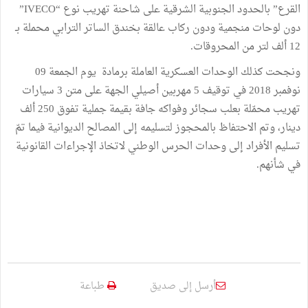
القرع” بالحدود الجنوبية الشرقية على شاحنة تهريب نوع “IVECO”
دون لوحات منجمية ودون ركاب عالقة بخندق الساتر الترابي محملة بـ
12 ألف لتر من المحروقات.
ونجحت كذلك الوحدات العسكرية العاملة برمادة يوم الجمعة 09
نوفمبر 2018 في توقيف 5 مهربين أصيلي الجهة على متن 3 سيارات
تهريب محمّلة بعلب سجائر وفواكه جافة بقيمة جملية تفوق 250 ألف
دينار، وتم الاحتفاظ بالمحجوز لتسليمه إلى المصالح الديوانية فيما تمّ
تسليم الأفراد إلى وحدات الحرس الوطني لاتخاذ الإجراءات القانونية
في شأنهم.
أرسل إلى صديق
طباعة