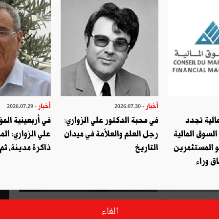
أخبار
أخبار
- 2026.07.29
- 2026.07.30
الية تجدد
في محبة الدكتور علي الزواري:
في أربعينية المؤ
السوق المالية
رجل العلم والعلاّمة في ميدان
علي الزواري: الم
و المستثمرين
التاريخ
ذاكرة مدينة، ثم
ق وراء
الخميس تعيين كلّ من:
الغاء