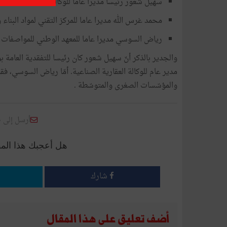
سهيل شعور رئيسا مديرا عاما للوكالة العقارية الصناعي
محمد غرس الله مديرا عاما للمركز التقني لمواد البناء 
رياض السوسي مديرا عاما للمعهد الوطني للمواصفات ال
والجدير بالذكر أنّ سهيل شعور كان رئيسا للتفقدية العامة
مدير عام للوكالة العقارية الصناعية. أمّا رياض السوسي، ف
والمؤسّسات الصغرى والمتوسّطة .
أرسل إلى 
هل أعجبك هذا الم
شارك
أضف تعليق على هذا المقال