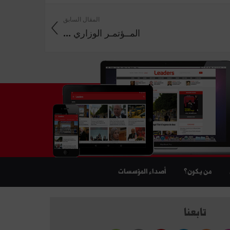
المقال السابق
المــؤتمـر الوزاري ...
من يكون؟
أصداء المؤسسات
تابعنا