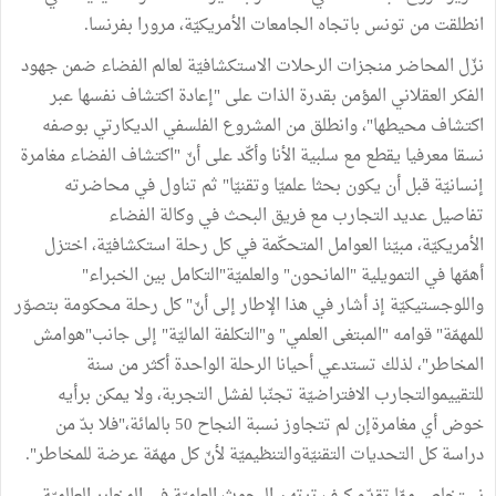
انطلقت من تونس باتجاه الجامعات الأمريكيّة، مرورا بفرنسا.
نزّل المحاضر منجزات الرحلات الاستكشافيّة لعالم الفضاء ضمن جهود
الفكر العقلاني المؤمن بقدرة الذات على "إعادة اكتشاف نفسها عبر
اكتشاف محيطها"، وانطلق من المشروع الفلسفي الديكارتي بوصفه
نسقا معرفيا يقطع مع سلبية الأنا وأكّد على أنّ "اكتشاف الفضاء مغامرة
إنسانيّة قبل أن يكون بحثا علميّا وتقنيّا" ثم تناول في محاضرته
تفاصيل عديد التجارب مع فريق البحث في وكالة الفضاء
الأمريكيّة، مبيّنا العوامل المتحكّمة في كل رحلة استكشافيّة، اختزل
أهمّها في التمويلية "المانحون" والعلميّة"التكامل بين الخبراء"
واللوجستيكيّة إذ أشار في هذا الإطار إلى أنّ" كل رحلة محكومة بتصوّر
للمهمّة" قوامه "المبتغى العلمي" و"التكلفة الماليّة" إلى جانب"هوامش
المخاطر"، لذلك تستدعي أحيانا الرحلة الواحدة أكثر من سنة
للتقييموالتجارب الافتراضيّة تجنّبا لفشل التجربة، ولا يمكن برأيه
خوض أي مغامرةإن لم تتجاوز نسبة النجاح 50 بالمائة،"فلا بدّ من
دراسة كل التحديات التقنيّةوالتنظيميّة لأنّ كل مهمّة عرضة للمخاطر".