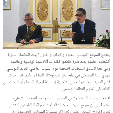
يفتتح المجمع التونسي للعلوم والآداب والفنون "بيت الحكمة" سنويّا
أنشطته العلميّة بمحاضرة تقدّمها كفاءات أكاديميّة تونسيّة وعالميّة،
وفي هذا السياق استضاف المجمع يوم السبت الماضي العالم التونسي
مهدي البنا المختص في علم الكواكب بوكالة الفضاء الأمريكيّة، حيث
قدّم الضيف محاضرة حول إشكاليّة إنسويّة ارتياد الفضاء أو البحث عن
الذات في تخوم النظام الشمسي.
افتتح الجلسة العلميّة رئيس المجمع الدكتور عبد المجيد الشرفي،
مشيرا إلى أنّ مجمع "بيت الحكمة" قد أحدث جائزة للباحثين الشبّان
تعزيزا لروح البحث العلمي، كما ذكّر بمسيرة المحاضر التعليميّة التي