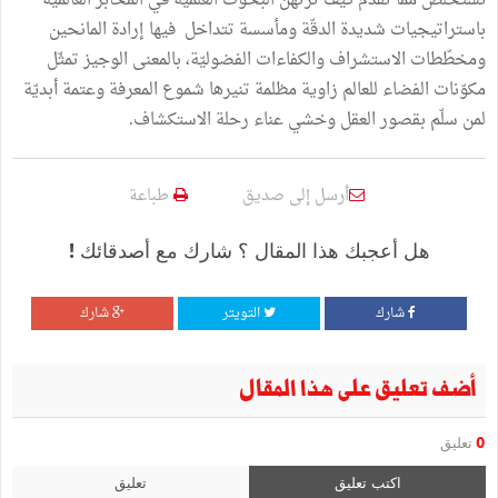
نستخلص ممّا تقدّم كيف ترتهن البحوث العلميّة في المخابر العالميّة
باستراتيجيات شديدة الدقّة ومأسسة تتداخل فيها إرادة المانحين
ومخطّطات الاستشراف والكفاءات الفضوليّة، بالمعنى الوجيز تمثّل
مكوّنات الفضاء للعالم زاوية مظلمة تنيرها شموع المعرفة وعتمة أبديّة
لمن سلّم بقصور العقل وخشي عناء رحلة الاستكشاف.
أرسل إلى صديق
طباعة
هل أعجبك هذا المقال ؟ شارك مع أصدقائك !
شارك
التويتر
شارك
أضف تعليق على هذا المقال
0
تعليق
اكتب تعليق
تعليق