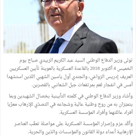
تولى وزير الدفاع الوطني السيد عبد الكريم الزبيدي صباح يوم
الخميس 4 أكتوبر 2018 بالقاعدة العسكرية بالعوينة تأبين العسكريين
العريف إدريس الزواغي، والجندي أول ياسين الشهبي اللذين استشهدا
أمس في انفجار لغم بمرتفعات جبل الشعانبي بالقصرين.
وأشاد وزير الدفاع الوطني في كلمته التأبينية بخصال الشهيدين وبما
يتميّزان به من روح وطنية عالية وشجاعه في التصدّي للإرهاب معزّيا
أفراد عائلتهما وأفراد المؤسسة العسكرية.
وأكّد عزم وإصرار المؤسسة العسكرية على مواصلة تعقّب العناصر
الإرهابية أعداء دولة القانون والمؤسسات والدّين والحرية.