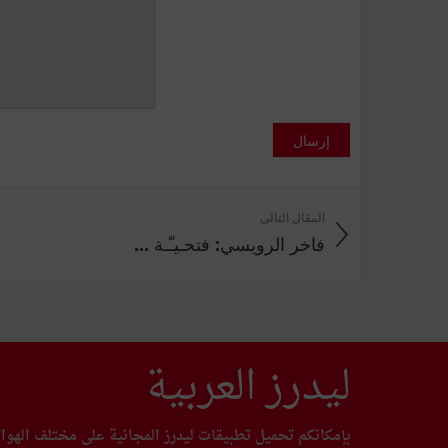
إرسال
المقال التالي
فاخر الرويسي: فتحـيـّـة ...
ليدرز العربية
بإمكانكم تحميل تطبيقات ليدرز المجانية على مختلف الهوا