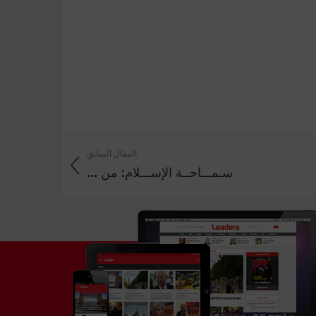
المقال السابق
سـمـــاحــة الإســـلام: من ...