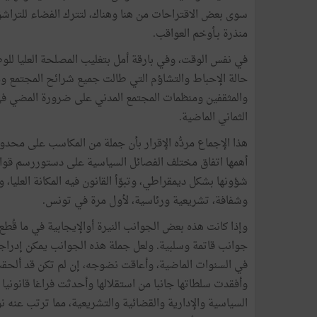
سوى بعض الاقتراحات من هنا وهناك، لتترك الفضاء للتراشق
منذرة بـأوخم العواقب.
في نفس الوقت، وفي بارقة أمل بتغليب المصلحة العليا لل
حالة الإحباط والتشاؤم التي طالت جميع شرائح المجتمع و
والمثقفين ومنظمات المجتمع المدني على ضرورة المضي في 
الثماني الماضية.
هذا الإجماع مردُّه الإقرار بأن جملة من المكاسب على محد
أهمها اتفاق مختلف الفصائل السياسية على دستوررسم قو
شؤونها بشكل ديمقراطي، وتبوّأ القانون فيه المكانة العلي
وشفافة، تشريعية ورئاسية، لأول مرة في تونس.
وإذا كانت هذه بعض الجوانب النيرة أوالإيجابية في ما قُط
جوانب قاتمة وسلبية. ولعل جملة هذه الجوانب يمكن إدراجها
في السنوات الماضية، وأعاقت نضوجه، إن لم تكن قد ألح
وأفقدت سلطاتها جانبا من استقلالها وأحدثت فراغا قانوني
السياسية والإدارية والقضائية والتشريعية، مما ترتب عنه 