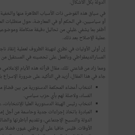
الدولة بكل الأشكال.
في سياق هذه الفوضى ذات الأسباب الظاهرة منها والخفية، 
أو سياسيين، في الحكم أو في المعارضة، حول متطلبات المرح
أظفر بما يشفي غليلي من تحاليل دقيقة متكاملة وموضوعية، 
عملية الإصلاح بعد ذلك.
إن أولى الأوليات في نظري لتهيئة الظروف لعملية إنقاذ نا
المسارالديمقراطي وبالعمل على تحصينه في المستقبل من أ
ومما زاد من قناعتي تلك، مقال قرأته هذه الأيام للإعلامي م
جاء في هذا المقال، أزيد في التأكيد على ضرورة الإسراع بال
انتخاب أعضاء المحكمة الدستورية من بين قضاةٍ م
الفساد، ولاصلة لهم بأي حزب سياسي.
انتخاب رئيس الهيئة الدستورية العليا للإنتخابات،
المبادرة باتخاذ إجراءات جدية وحاسمة من أجل إماط
الدولة والنسيج الإجتماعي، وتقديم أباطرتها والضا
الأوقات. فليس خافيا على أي وطني غيور، فضلا عن خ