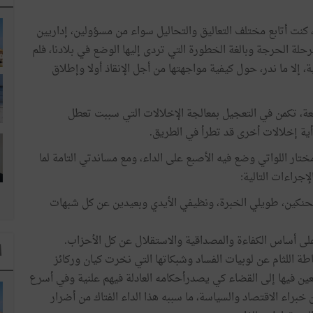
كنت أتابع مختلف التعاليق والتحاليل سواء من مسؤولين، إداريين
لة الحرجة وبالغة الخطورة التي تردى إليها الوضع في بلادنا، فلم
إلا ما ندر، حول كيفية مواجهتها من أجل الإنقاذ أولا وإطلاق
جعة، تكمن في التعجيل بمعالجة الإخلالات التي سببت تعطل
ية إخلالات أخرى قد تطرأ في الطريق.
ختار اللواتي وضع فيه الأصبع على الداء، ومع مساندتي التامة لما
إجراءات التالية:
حنكين، طويلي الخبرة، ونظيفي الأيدي وبعيدين عن كل شبهات
 على أساس الكفاءة والمصداقية والاستقلال عن كل الأحزاب.
ا
ة اللثام عن لوبيات الفساد وشبكاتها التي نخرت كيان وركائز
لعين فيها إلى القضاء كي يصدرأحكامه العادلة فيهم علنية وفي أسرع
براء الاقتصاد والسياسة، ما سببه هذا الداء الفتاك من أضرار