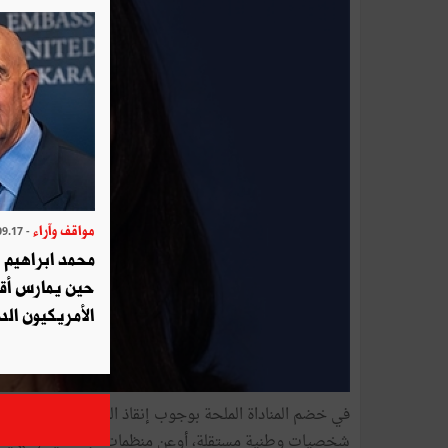
مواقف وآراء
- 2025.09.17
محمد ابراهيم 
حين يمارس أق
الأمريكيون الد
في خضم المناداة الملحة بوجوب إنقاذ الدولة من الانهيارال
شخصيات وطنية مستقلة، أوعن منظمات اجتماعية ومهنية، ي