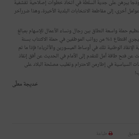
موذجا يبرهن على جدية السلطة في اتخاذ خطوات إصلاحية تقشفية
 عوامل أخرى، إلى مقاطعة الانتخابات البلدية الأخيرة، وهذا ضررآخر
نظيم حملة واسعة النطاق بين رجال ونساء الأعمال للإسهام بمبالغ
جيدة في عملية الإنقاذ الوطني هذه، فليس من المعقول أن يجري اقتطاع 1% من رواتب الموظفين في حملة الاكتتاب بسنة
ة الإنقاذ الوطنية تلك في أوساط الميسورين والأثرياء! فإذا ما تم
عن فتح طاقة أمل للتقدم إلى الأمام في الحديث عن أفق إنقاذ
ات السياسية في إطارمن الاحترام وتغليب مصلحة البلاد على
ب!
خديجة معلَّى
صديق
طباعة