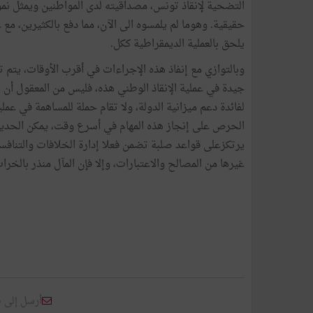
التضحية لإنقاذ تونس، مصداقيته لدى المواطنين ويمثل ن
حقيقية. وهوما لم يلمسوه الى الآن، مما دفع بالكثيرين، مع
يلحق بالعملية الديمقراطية ككل.
وبالتوازي مع إنفاذ هذه الإجراءات في أقرب الأوقات، يتم ت
لفائدة دعم ميزانية الدولة، ولا تقام حملة للمساهمة في عملي
الحرص على إنجاز هذه المهام في أسرع وقت، يمكن الحديث 
يرتكزعلى قواعد صلبة تضمن فعلا إدارة الخلافات والتنافس
غيرها من المصالح والاعتبارات، وإلا فإن المآل منذر بالخرا
أرسل إلى 