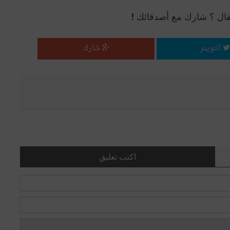
قال ؟ شارك مع أصدقائك !
التويتر
شارك
اكتب تعليق