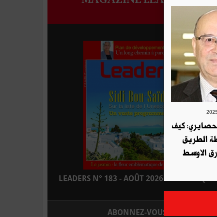
لحصايري: كيف
طة الطريق
ق الاوسط
LEADERS N° 183 - AOÛT 2026 : EN KIOSQUE
ABONNEZ-VOUS