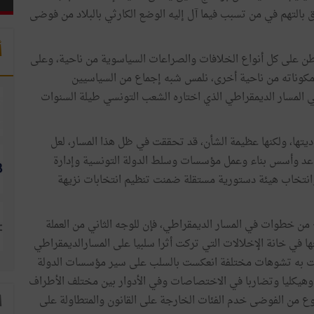
 بالتهم في من تسبب فيما آل إليه الوضع الكارثي بالبلاد من فوضى
أ
وطن على كل أنواع الخلافات والصراعات السياسوية من ناحية، وعلى
مكوناته من ناحية أخرى، نلمس شبه إجماع من السياسيين
المسار الديمقراطي الذي اختاره الشعب التونسي طيلة السنوات
وديتها، ولكنها عظيمة الشأن، قد تحققت في ظل هذا المسار، لعل
اعد وأسس بناء وعمل مؤسسات وسلط الدولة التونسية وإدارة
ا، وانتخاب هيئة دستورية مستقلة ضمنت تنظيم انتخابات نزيهة
ع من خطوات في المسار الديمقراطي، فإن للوجه الثاني من العملة
 في خانة الإخلالات التي تركت أثرا سلبيا على المسارالديمقراطي
قت به تشوهات مختلفة انعكست بالسلب على سير مؤسسات الدولة
ا وهيكليا وتضاربا في الاختصاصات وفي الأدوار بين مختلف الأطراف
نوع من الفوضى خدم الفئات الخارجة على القانون والمتطاولة على
ا