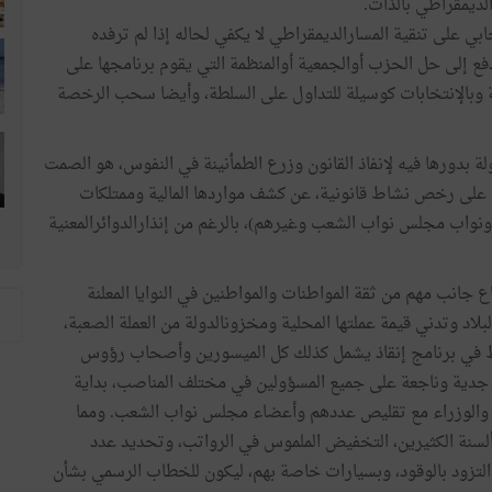
لديمقراطي بالذات.
جابي على تنقية المسارالديمقراطي لا يكفي لحاله إذا لم ترفده
فع إلى حل الحزب أوالجمعية أوالمنظمة التي يقوم برنامجها على
ة وبالإنتخابات كوسيلة للتداول على السلطة، وأيضا سحب الرخصة
 بدورها فيه لإنفاذ القانون وزرع الطمأنينة في النفوس، هو الصمت
 على رخص نشاط قانونية، عن كشف مواردها المالية وممتلكات
واب مجلس نواب الشعب وغيرهم)، بالرغم من إنذارالدوائرالمعنية
ع جانب مهم من ثقة المواطنات والمواطنين في النوايا المعلنة
بلاد وتدني قيمة عملتها المحلية ومخزونالدولة من العملة الصعبة،
ط في برنامج إنقاذ يشمل كذلك كل الميسورين وأصحاب رؤوس
 جدية وناجعة على جميع المسؤولين في مختلف المناصب، بداية
الوزراء مع تقليص عددهم وأعضاء مجلس نواب الشعب. ومما
ى ألسنة الكثيرين، التخفيض الملموس في الرواتب، وتحديد عدد
التزود بالوقود، وبسيارات خاصة بهم، ليكون للخطاب الرسمي بشأن