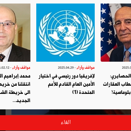
مواقف وآراء
مواقف وآراء
- 2025.02.12
- 2025.04.29
الحصايري:
لإفريقيا دور رئيسي في اختيار
محمد إبراهيم ا
طاب العقارات
الأمين العام القادم للأمم
انتقلنا من خري
بلوماسية!
المتحدة (1)
الى خريطة الشر
الجديد...
ذي يتهددها، وهي المناداة الصادرة سواء عن تكتلات حزبية، أوعن
الغاء
غيب الحديث عن برنامج دقيق يحقق عملية الإنقاذ تلك بنجاعة،