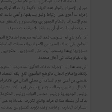
فادحة للاقتصاد الوطني والسلم الاجتماعي وللمسارا
غير إن الإسراع بإنجاز هذه المهام الأكيدة وذات التأثيرالإي
إجراءات أخرى على ارتباط وثيق بسابقتها. وأعني بذلك الد
عدم الإعتراف بالنظام الجمهوري، وبالدستور وبالديمقراطي
لجريدته أو إذاعته أو أي وسيلة إعلامية تحت تصرفه.
أما الأمرالذي لم استوعب لحد الساعة سرعدم اضطلاع الدولة
المطبق على تخلف العديد من الأحزاب والجمعيات الحاصلة
مسؤوليها (وهذا ينسحب أيضا على المسؤولين الحكوميين ون
لها بالقيام بذلك في آجال محددة.
آتي بعد هذا إلى الإجراءات ذات التأثير المباشرعلى استرجا
للإنقاذ وإصلاح الحال. فالوضع المأسوي الذي بلغه اقتصاد ال
يقتضي من أعلى هرم السلطة أن يعطي المثال في الانخرا
الأموال الوطنيين، وذلك بالإسراع بفرض إجراءات تقشفية
برئيس الجمهورية ورئيس مجلس النواب ورئيس الحكومة و
يتأكد أن يشمله هذا الإجراء، والذي تكررت المناداة به عل
السيارات الإدارية، وخاصة وقف تزويد المسؤولين بمجانية 