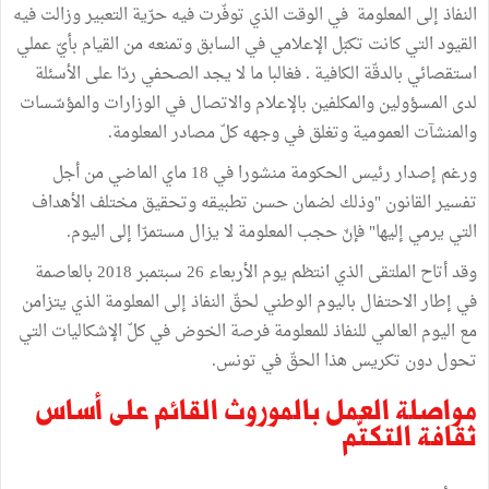
النفاذ إلى المعلومة في الوقت الذي توفّرت فيه حرّية التعبير وزالت فيه
القيود التي كانت تكبّل الإعلامي في السابق وتمنعه من القيام بأيّ عملي
استقصائي بالدقّة الكافية . فغالبا ما لا يجد الصحفي ردّا على الأسئلة
لدى المسؤولين والمكلفين بالإعلام والاتصال في الوزارات والمؤسّسات
والمنشآت العمومية وتغلق في وجهه كلّ مصادر المعلومة.
ورغم إصدار رئيس الحكومة منشورا في 18 ماي الماضي من أجل
تفسير القانون "وذلك لضمان حسن تطبيقه وتحقيق مختلف الأهداف
التي يرمي إليها" فإنّ حجب المعلومة لا يزال مستمرّا إلى اليوم.
وقد أتاح الملتقى الذي انتظم يوم الأربعاء 26 سبتمبر 2018 بالعاصمة
في إطار الاحتفال باليوم الوطني لحقّ النفاذ إلى المعلومة الذي يتزامن
مع اليوم العالمي للنفاذ للمعلومة فرصة الخوض في كلّ الإشكاليات التي
تحول دون تكريس هذا الحقّ في تونس.
مواصلة العمل بالموروث القائم على أساس
ثقافة التكتّم