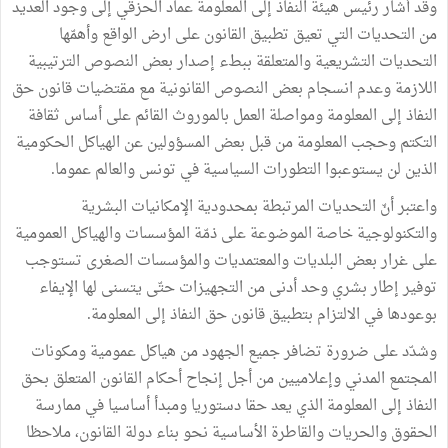
وقد أشار رئيس هيئة النفاذ إلى المعلومة عماد الحزقي إلى وجود العديد
من التحديات التي تعيق تطبيق القانون على ارض الواقع وأهمّها
التحديات التشريعية والمتعلقة ببطء إصدار بعض النصوص الترتيبية
اللازمة وعدم انسجام بعض النصوص القانونية مع مقتضيات قانون حق
النفاذ إلى المعلومة ومواصلة العمل بالموروث القائم على أساس ثقافة
التكتم وحجب المعلومة من قبل بعض المسؤولين عن الهياكل الحكومية
الذين لن يستوعبوا التطورات السياسية في تونس والعالم عموما.
واعتبر أنّ التحديات المرتبطة بمحدودية الإمكانيات البشرية
والتكنولوجية خاصة الموضوعة على ذمّة المؤسسات والهياكل العمومية
على غرار بعض البلديات والمعتمديات والمؤسسات الصغرى تستوجب
توفير إطار بشري وحد أدنى من التجهيزات حتّى يتسنى لها الإيفاء
بوعودها في الالتزام بتطبيق قانون حق النفاذ إلى المعلومة.
وشدّد على ضرورة تضافر جميع الجهود من هياكل عمومية ومكونات
المجتمع المدني وإعلاميين من أجل إنجاح أحكام القانون المتعلق بحق
النفاذ إلى المعلومة الذي يعد حقا دستوريا ومبدأ أساسيا في ممارسة
الحقوق والحريات والقاطرة الأساسية نحو بناء دولة القانون، ملاحظا