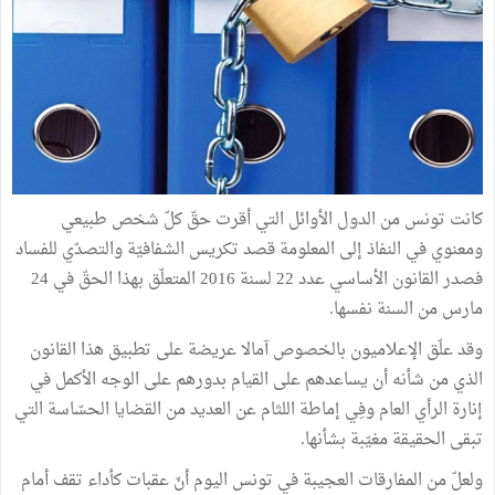
كانت تونس من الدول الأوائل التي أقرت حقّ كلّ شخص طبيعي
ومعنوي في النفاذ إلى المعلومة قصد تكريس الشفافيّة والتصدّي للفساد
فصدر القانون الأساسي عدد 22 لسنة 2016 المتعلّق بهذا الحقّ في 24
مارس من السنة نفسها.
وقد علّق الإعلاميون بالخصوص آمالا عريضة على تطبيق هذا القانون
الذي من شأنه أن يساعدهم على القيام بدورهم على الوجه الأكمل في
إنارة الرأي العام وفِي إماطة اللثام عن العديد من القضايا الحسّاسة التي
تبقى الحقيقة مغيّبة بشأنها.
ولعلّ من المفارقات العجيبة في تونس اليوم أنّ عقبات كأداء تقف أمام