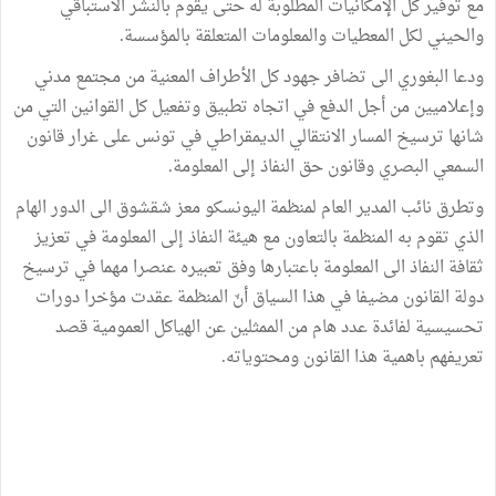
مع توفير كل الإمكانيات المطلوبة له حتى يقوم بالنشر الاستباقي
والحيني لكل المعطيات والمعلومات المتعلقة بالمؤسسة.
ودعا البغوري الى تضافر جهود كل الأطراف المعنية من مجتمع مدني
وإعلاميين من أجل الدفع في اتجاه تطبيق وتفعيل كل القوانين التي من
شانها ترسيخ المسار الانتقالي الديمقراطي في تونس على غرار قانون
السمعي البصري وقانون حق النفاذ إلى المعلومة.
وتطرق نائب المدير العام لمنظمة اليونسكو معز شقشوق الى الدور الهام
الذي تقوم به المنظمة بالتعاون مع هيئة النفاذ إلى المعلومة في تعزيز
ثقافة النفاذ الى المعلومة باعتبارها وفق تعبيره عنصرا مهما في ترسيخ
دولة القانون مضيفا في هذا السياق أنّ المنظمة عقدت مؤخرا دورات
تحسيسية لفائدة عدد هام من الممثلين عن الهياكل العمومية قصد
تعريفهم باهمية هذا القانون ومحتوياته.