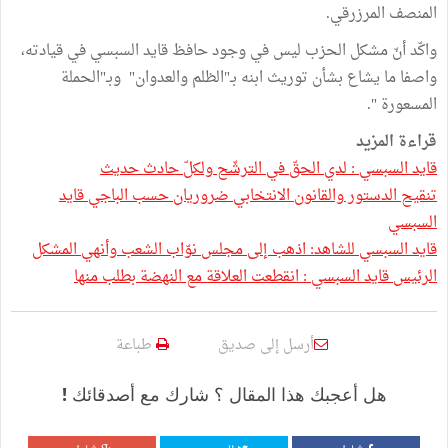
المنصف المرزرقي.
واكّد أنّ مشكل الحزب ليس في وجود حافظ قايد السبسي في قيادته،
واصفا ما يشاع بشأن توريث ابنه بـ"الظلم والعدوان" وبـ"الحملة
المسعورة ".
قراءة المزيد
قايد السبسي : لدي الحقّ في الترشّح ولكلّ حادث حديث
تنقيح الدستور والقانون الانتخابي ضروريان حسب الباجي قايد
السبسي
قايد السبسي للشاهد: اذهب إلى مجلس نوّاب الشعب وأنهي المشكل
الرئيس قايد السبسي : انقطعت العلاقة مع النهضة بطلب منها
أرسل إلى صديق
طباعة
هل أعجبك هذا المقال ؟ شارك مع أصدقائك !