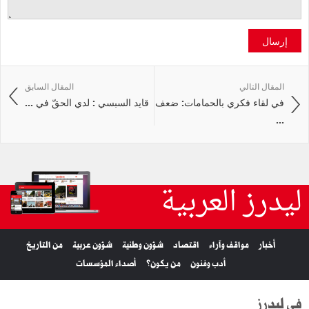
إرسال
المقال التالي
المقال السابق
في لقاء فكري بالحمامات: ضعف
قايد السبسي : لدي الحقّ في ...
...
ليدرز العربية
أخبار
مواقف وآراء
اقتصاد
شؤون وطنية
شؤون عربية
من التاريخ
أدب وفنون
من يكون؟
أصداء المؤسسات
في ليدرز