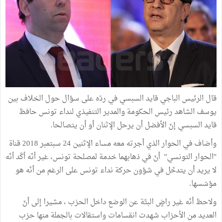
قال الرئيس الباجي قايد السبسي في ردّه على سؤال حول الخلاف بين
يوسف الشاهد رئيس الحكومة والمدير التنفيذي لنداء تونس حافظ
قايد السبسي إنّ الأفضل أن يرحل الإثنان أو أن يتصالحا.
وأضاف في الحوار الذي أجرته معه مساء الإثنين 24 سبتمبر 2018 قناة
"الحوار التونسي" أنّ في ذهابهما خدمة لمصلحة تونس، غير أنّه أكّد أنّه
لا يريد أن يتدخّل في شؤون حركة نداء تونس على الرغم من أنّه هو
مؤسّسها.
ولاحظ أنّه غير راضٍ البتّة عن الوضع داخل الحزب ، مشيرا إلى أنّ
العديد من الأحزاب شهدت انقسامات واستقالات بالجملة منها حزب