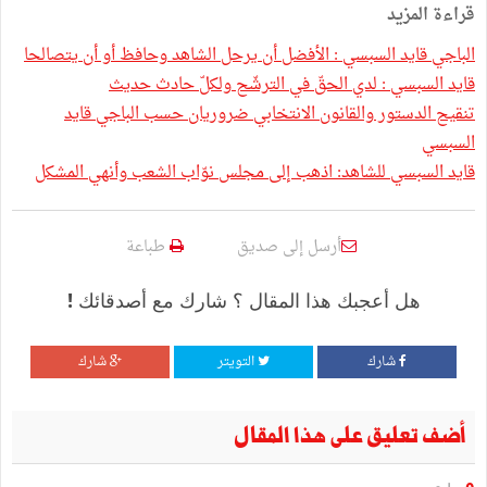
قراءة المزيد
الباجي قايد السبسي : الأفضل أن يرحل الشاهد وحافظ أو أن يتصالحا
قايد السبسي : لدي الحقّ في الترشّح ولكلّ حادث حديث
تنقيح الدستور والقانون الانتخابي ضروريان حسب الباجي قايد
السبسي
قايد السبسي للشاهد: اذهب إلى مجلس نوّاب الشعب وأنهي المشكل
أرسل إلى صديق
طباعة
هل أعجبك هذا المقال ؟ شارك مع أصدقائك !
شارك
التويتر
شارك
أضف تعليق على هذا المقال