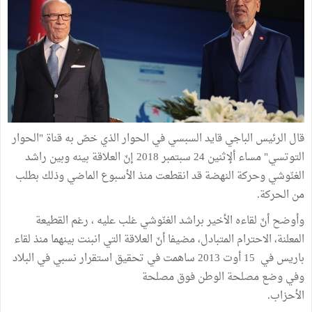
قال الرئيس الباجي قايد السبسي في الحوار الذي خصّ به قناة "الحوار
التوتسي" مساء ألإثنين 24 سبتمبر 2018 إنّ العلاقة بينه وبين راشد
الغنّوشي وحركة النهضة قد انقطعت منذ الأسبوع الماضي وذلك بطلب
من الحركة.
وأوضح أنّ لقاءه الأخير براشد الغنّوشي غلب عليه ، رغم القطيعة
المعلنة، الاحترام المتبادل، مضيفا أنّ العلاقة التي انبنت بينهما منذ لقاء
باريس في 15 أوت 2013 ساهمت في تحقيق استقرار نسبي في البلاد
وفي وضع مصلحة الوطن فوق مصلحة
الأحزاب.