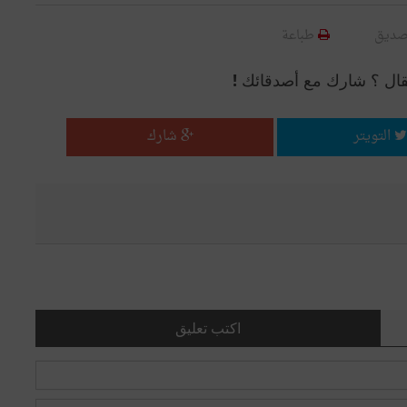
صديق
طباعة
قال ؟ شارك مع أصدقائك !
التويتر
شارك
اكتب تعليق