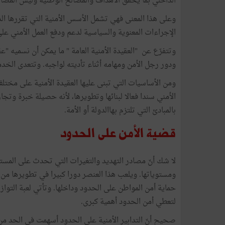
الداخلي بما يحقق الأهداف والمصالح الوطنية وليس المص
وعلى هذا المعنى فهي تشمل الأسس الأمنية التي تقررها الدول
الإجراءات المعنوية والسياسية لدعم ودفع العمل الأمني عل
وتتفرّع عن "العقيدة الأمنية العامة " ما يمكن أن نسميه "
ودور رجل الأمن ومهامه أثناء تأديته لواجبه. وتتعدى الخ
ومن الأساسيات التي تبنى عليها العقيدة الأمنية على مخت
الأمني سندا فعالا لبنائها وتطويرها، لأنه حصيلة خبرة وتج
بالمبادئ التي تلتزم بهاالدولة أو الأمة.
قضية الأمن على الحدود
لا شك أنّ مصادر التهديد والتغيرات التي تحدث على المستو
ومستوياتها. ويلعب هذا العنصر دورا كبيرا في تطويرها من
حماية أمن المواطن على الحدود وداخلها. وتأتي لعبة التواز
لتعطي أمن الحدود أهمية كبرى.
صحيح أنّ التدابير الأمنية على الحدود أسهمت في الحد من