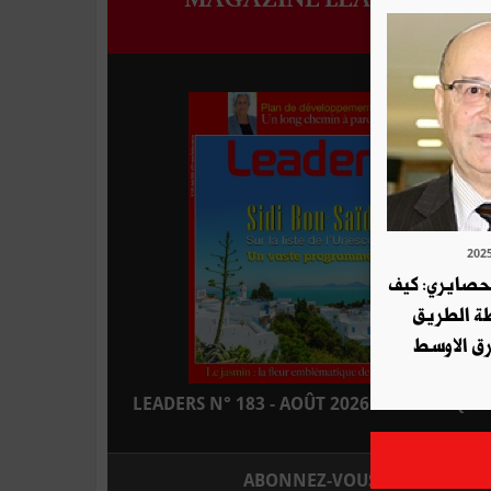
لحصايري: كيف
طة الطريق
ق الاوسط
LEADERS N° 183 - AOÛT 2026 : EN KIOSQUE
ABONNEZ-VOUS