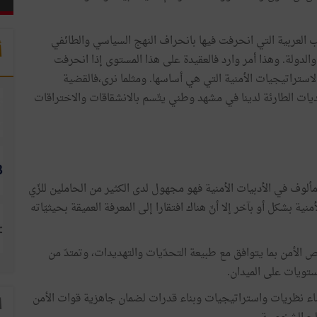
 العربية التي انحرفت فيها بانحراف النهج السياسي والطائفي
أ
والدولة. وهذا أمر وارد فالعقيدة على هذا المستوى إذا انحرفت
استراتيجيات الأمنية التي هي أساسها. ومثلما نرى،فالقضية
يات الطارئة لدينا في مشهد وطني يتّسم بالانشقاقات والاختراقات
ألوف في الأدبيات الأمنية فهو مجهول لدى الكثير من الحاملين للزّي
ية بشكل أو بآخر إلا أنّ هناك افتقارا إلى المعرفة العميقة بحيثيّاته
الأمن بما يتوافق مع طبيعة التحدّيات والتهديدات، وتمتدّ من
ستويات على الميدان.
اء نظريات واستراتيجيات وبناء قدرات لضمان جاهزية قوات الأمن
ا