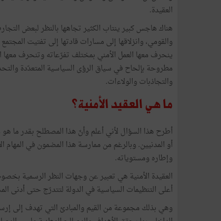
العقيدة.
هناك هاجس كبير ينتاب الكثير تجاهها بالنظر لبعض التجارب
والقومي، وانزلاقها إلى مسارات قادتها إلى تفتيت المجتمع 
ينحرف معها العمل الأمني بمختلف تفرّعاته وتنحرف معها ال
مطروحة بإلحاح في سياق الرؤى السياسية المتعدّدة والتحد
والتجاذبات والولاءات.
ما هي العقيد الأمنية؟
أطرح هذا السؤال لأني أعلم وأنّ هذا المصطلح بقدر ما هو م
أو المدنيين. وبالرغم من ممارسة هذا المضمون في المهام الأمن
وإطاره ومستوياته.
العقيدة الأمنية هي تعبير عن وجهات النظر الرسمية بخصوص 
أعلى التنظيمات السياسية في الدولة لتتدرّج حتى أدنى الم
وهي بذلك مجموعة من القيم والمبادئ التي تهدف إلى إرس