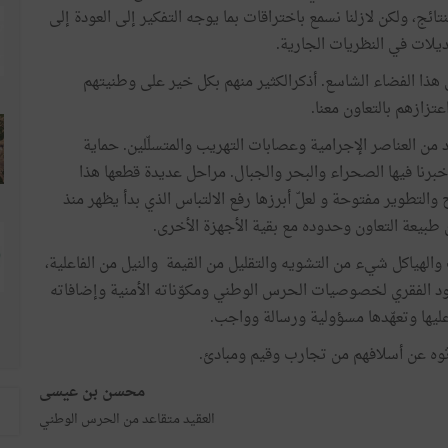
ج، ولكن لازلنا نسمع باختراقات بما يوجه التفكير إلى العودة إلى
ديلات في النظريات الجارية.
ي هذا الفضاء الشاسع. أذكرالكثير منهم بكل خير على وطنيتهم
تزازهم بالتعاون معنا.
د من العناصر الإجرامية وعصابات التهريب والمتسلّلين. حماية
برنا فيها الصحراء والبحر والجبال. مراحل عديدة قطعها هذا
والتطوير مفتوحة و لعلّ أبرزها رفع الالتباس الذي بدأ يظهر منذ
 والهياكل شيء من التشويه والتقليل من القيمة والنيل من الفاعلية،
عمود الفقري لخصوصيات الحرس الوطني ومكوّناته الأمنية وإضافاته
عليها وتعهّدها مسؤولية ورسالة وواجب.
رثوه عن أسلافهم من تجارب وقيم ومبادئ.
محسن بن عيسى
العقيد متقاعد من الحرس الوطني