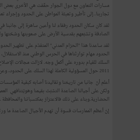
مسارات التعاون مع دول الجوار حقّقت هي الأخرى بعض النتائ
تجاربنا..إلى تأطير وتعبئة المواطن على الحدود وإجراء تع
لقد كان سكان الحدود رفقاء لنا وأعين ساهرة إلى جانبنا ف
الصادقة وتشبّعهم بقدسية الأرض على صعوبتها وشحّتها واع
لقد ساعدنا هذا "الحزام المدني" المتقدّم على تطهير الحدو
الحدود مهام توارثناها في الحرس الوطني منذ الاستقلال، خ
السلك للقيام بدوره على أكمل وجه. لازالت مجالات الإصلاح 
2011 حول المسؤولية الكاملة لهذا السلك على الحدود، وعن طبيعة التعاون وحدوده مع بقية الأجهزة الأخرى.
أعلم أنّ جانبا من تاريخنا وتقاليدنا أصابه كبقية المؤسسات
ولكن على أجيالنا الصاعدة التشبّث بقيمنا وهويّتنافهي ال
الحضارية.وبناء على ذلك فالاعتزاز بمكتسباتنا والمحافظة 
إنّ أعظم الممارسات قسوة أن تهدم الأجيال الصاعدة ما و