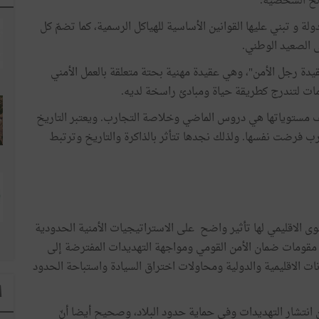
الح الشخصية.
ة و تبني عليها القوانين الأساسية للهياكل الرسمية، كما تضمّ كل
ى الصعيد الوطني.
عقيدة رجل الأمن"، وهي عقيدة مهنية بحتة متعلقة بالعمل الأمني
دمات لتندرج كطريقة حياة ومبادئ راسخة لديه.
لف مستوياتها هي دروس الماضي وخلاصة التجارب. ويعتبر التاريخ
ارب فرضت نفسها. ولذلك نجدها تتأثر بالذاكرة والتاريخ وترتبط
ى الاقليمي لها تأثير واضح على الاستراتيجيات الأمنية الحدودية
 مقومات ضمان الأمن القومي ومواجهة التهديدات المفترضة إلى
نات الاقليمية والدولية ومحاولات اختراق السيادة واستباحة الحدود
ا
 انتشار التهديدات وفي حماية حدود البلاد، وصحيح أيضا أنّ