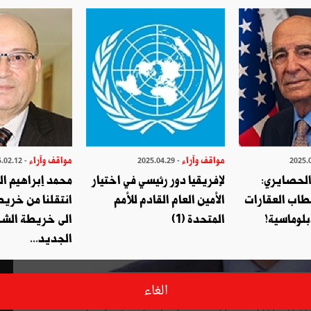
مواقف وآراء
مواقف وآراء
- 2025.02.12
- 2025.04.29
الحصايري:
لإفريقيا دور رئيسي في اختيار
محمد إبراهيم ا
طاب العقارات
الأمين العام القادم للأمم
انتقلنا من خري
بلوماسية!
المتحدة (1)
الى خريطة الشر
الجديد...
ء فى تحديد مفهوم هذا الاصطلاح ولازالت تتضارب إلى اليوم،
الغاء
فترض أن تكون راسخة وواضحة لترسم ذاتيا طبيعة وحدود هذه