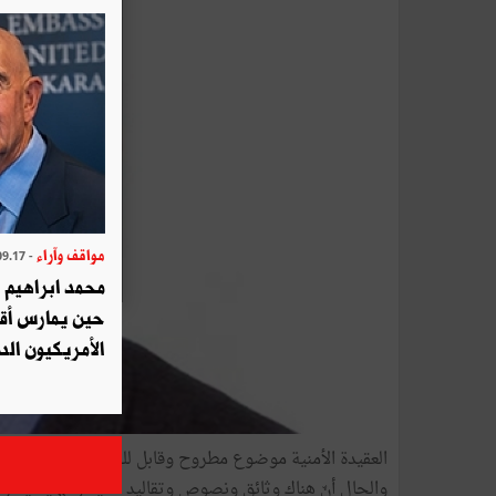
مواقف وآراء
- 2025.09.17
محمد ابراهيم 
حين يمارس أق
الأمريكيون الد
العقيدة الأمنية موضوع مطروح وقابل للجدل اختلفت الآرا
والحال أنّ هناك وثائق ونصوص وتقاليد أمنية ومهنية يُ