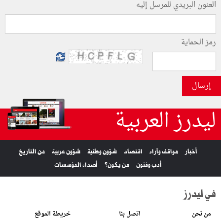
العنون البريدي للمرسل إليه
رمز الحماية
إرسال
ليدرز العربية
أخبار
مواقف وآراء
اقتصاد
شؤون وطنية
شؤون عربية
من التاريخ
أدب وفنون
من يكون؟
أصداء المؤسسات
في ليدرز
من نحن
اتصل بنا
خريطة الموقع