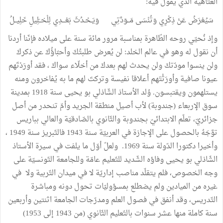
العتاهية الذّي يقول فيه:
سَيُعْرَضُ عَنْ ذِكْرِي وَتُنْسَى مَــوَدَّتِي وَيَـحْـدُثَ بَعْـــدِي لِلْخــَلِيلِ خَلِيــلُ
وإذ نُحيّي روحه الطّاهرة بمناسبة مرور مائة سنة على ميلاده فإنّنا أردنا
أن نقول له وهو في عالم الخلد: لن يُعرض طلبتُكَ وأحبّاؤُكَ عن ذكركَ
ولن ينسوا مودّتكَ ولن يحدث لهم بعدكَ من أخلّاء سواكَ ، فقد أورَدْتَهم
عيونا صافية وأورَثْتَهم أعلاقا نفيسة وتركتَ لهم ما به يُفاخرون ومنه
يستلهمون ويقتبسون. وُلد الأستاذ الشّاذلي بو يحيى سنة 1918 بمدينة
سوق الإربعاء (جندوبة) لأب أصيل منطقة الجريد وأمّ تنحدر من أصل
جزائريّ، تعلّم الابتدائيّ بجندوبة والثّانوي بالصّادقيّة والعالي بباريس
توَّجَهُ بالحصول على الإجازة في العربيّة سنة 1943 فالتّبريز سنة 1949 ،
وأخيرا دكتورا الدّولة سنة 1969. ولعلّ أوّل ما يلفت في سيرة الأستاذ
الشّاذلي بو يحيى وفاؤه الشّديد للتّعليم عامّة وللجامعة التّونسيّة على
وجه الخصوص، فلم يتقلّد مناصب إداريّة لا في ميدان التّربية ولا في
غيره من الميادين ولم يضطلع بمسؤوليّات تحول دونه ومباشرة
التّدريس، وقد أنفق في فصول العلم ومدرّجات الجامعة اثنتين وأربعين
سنة كاملة منها عشر سنوات بالتّعليم الثّانوي (من 1943 إلى 1953)