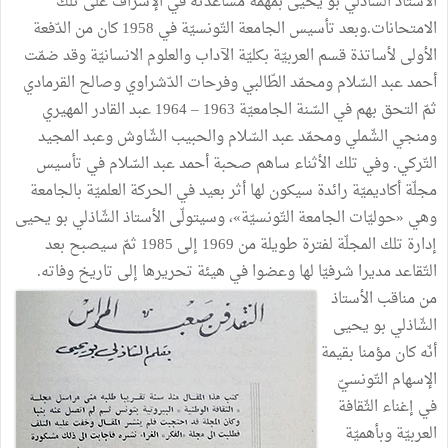
الأستاذ الشّاذلي بو يحيى بمهمّة مساعدته في الإشراف على تلك
الامتحانات.وبعد تأسيس الجامعة التّونسيّة في 1958 كان من الدّفعة
الأولى لأساتذة قسم العربيّة بكليّة الآداب والعلوم الانسانيّة وقد ضمّت
أحمد عبد السّلام ومحمّد الطّالبي وفرحات الدّشراوي وصالح القرمادي
ثمّ التحق بهم في السّنة الجامعيّة 1963 – 1964 عبد القادر المهيري
ومنجي الشّملي ومحمّد عبد السّلام والحبيب الشّاوش وعبد المجيد
التّركي. وفي تلك الأثناء ساهم صحبة أحمد عبد السّلام في تأسيس
مجلّة أكاديميّة رائدة سيكون لها أثر بعيد في الحركة العلميّة بالجامعة
وهي «حوليّات الجامعة التّونسيّة»، وسيتولّى الأستاذ الشّاذلي بو يحيى
إدارة تلك المجلّة لفترة طويلة من 1969 إلى 1985 ثمّ سيصبح بعد
التّقاعد مديرا شرفيّا لها وعضوا في هيئة تحريرها إلى تاريخ وفاته.
من مناقب الأستاذ
الشّاذلي بو يحيى
أنّه كان مؤمنا بقيمة
الإسهام التّونسيّ
في إغناء الثّقافة
العربيّة وبأهميّة