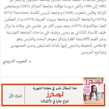
1982 إلى 1984 وألقى دروسا مؤقّتة بجامعة الجزائر (1965) وبجامعتي
الرّباط وفاس بالمغرب (1968) وجامعة باريس الثّامنة Vincennes (1973
و1976) والجامعة اللّبنانيّة وجامعة بيروت العربيّة (1974) ودار المعلّمين
العليا بنواكشوط (1975). وبعد مرور أكثر من عقدين على وفاته ما يزال
طيف الأستاذ الشّاذلي بو يحيى يرفرف في ساحات الجامعة التّونسيّة
ينشر القيم الأكاديميّة العُليا ويُذكّر بجوهر البحث والدّرس وهو
الإخلاص للحقيقة والسّعي إليها بأمانة الصّدّيقين وصبر المجتهدين
وتواضع المريدين.
د. الحبيب الدريدي