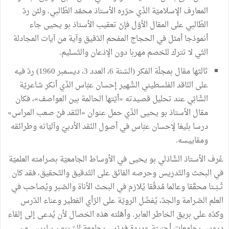
المعارف الإسلاميّة الذّي حرّره الأستاذ محمّد الطّالبي. ولئن ردّ
الطّالبي على المقال الأوّل فإنّ تعقيب الأستاذ بو يحيى جاء
أنموذجا أمثل في الحجاج المفحم الدّقيق وآية من آيات المجادلة
التّي لا تترك للخصم مهربا دون الإذعان والتّسليم.
ثالثها مقال بمجلّة الفكر (السّنة 6، العدد 3، ديسمبر 1960) ردّ فيه
على النّاقد الفلسطيني الشّهير إحسان عبّاس الذّي أنكر شاعريّة
الشّابّي عند تحليل قصيدته «أيّتها الحالمة بين العواصف»، فكان
مقال الأستاذ بو يحيى الذّي حمل عنوان «النّقد فنّ صعب المراس»
درسا بليغا لإحسان عبّاس في أصول النّقد الأدبيّ وآليّاته وطرائقه
ومقاييسه.
عُرف الأستاذ الشّاذلي بو يحيى في الأوساط الجامعيّة بصرامته العلميّة
في البحث والتّدريس وحرصه الفائق على التّدقيق والتّحقيق، فقد كان
ثَــبَــتا محقّقا وعالما مُدقّقا يُلازم في البحث الأناة والصّبر ويُصاحب في
العلم الصّرامة والجدّ، يُفضّل الرويّة على الرّأي الفطير وعناء الدّرس
وكدّه على بريق الخاطر العابر. وأهّلته هذه الخصال لأن يُدعى إلى إلقاء
دروس بجامعات أجنبيّة عديدة فدرّس بجامعة السّربون بباريس من