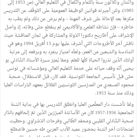
واثنتان وثلاثون سنة بالتّمام والكمال في التّعليم العالي (من 1953 إلى
1985). ولئن أجبرته قوانين الوظيفة العموميّة على التّوقّف عن التّدريس
مكرها بعد الإحالة على شرف المهنة – ولم يرض عن ذلك ولم يطب به
خاطره – فإنّ نشاطه العلميّ والأكاديميّ لم ينقطع حتّى وفاته، إذ واصل
الإشراف على أطاريح دكتورا الدّولة والمشاركة في لجان المناقشة حيث
ناقش آخر الأطروحات التّي أشرف عليها يوم 13 أفريل 1994 وهو في
السّادسة والسّبعين من العمر، ولعلّه امتياز ينفرد به ويرفعه إلى مرتبة
أولئك الذّين نذروا الحياة كلّها للعلم. وممّا يُميّز سيرة الأستاذ الشّاذلي بو
يحيى أنّه وقف حياته على خدمة التّعليم العالي ومؤسّساته في تونس
حتّى قبل تأسيس الجامعة التّونسيّة. فقد كان، قبل الاستقلال، صحبة
محمود المسعدي من المدرّسين التّونسيّين القلائل بمعهد الدّراسات العليا
وذلك منذ سنة 1953.
ولمّا تأسّست دار المعلّمين العليا وانطلق التّدريس بها في بداية السّنة
الجامعيّة 1956-1957 كان من الأساتذة المبرّزين الذّين تمّ إلحاقهم بالدّار
صحبة الشّاذلي القليبي ومحمّد الطّالبي وفرحات الدّشراوي. وحظيت
امتحانات آخر السّنة بحضور عميد الأدب العربيّ طه حسين فاضطلع