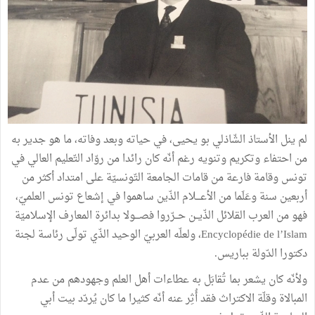
لم ينل الأستاذ الشّاذلي بو يحيى، في حياته وبعد وفاته، ما هو جدير به
من احتفاء وتكريم وتنويه رغم أنّه كان رائدا من روّاد التّعليم العالي في
تونس وقامة فارعة من قامات الجامعة التّونسيّة على امتداد أكثر من
أربعين سنة وعَلَما من الأعـــلام الذّين ساهموا في إشعاع تونس العلميّ،
فهو من العرب القلائل الذّيــن حــرّروا فصـــولا بدائرة المعارف الإسلاميّة
Encyclopédie de l’Islam، ولعلّه العربيّ الوحيد الذّي تولّى رئاسة لجنة
دكتورا الدّولة بباريس.
ولأنّه كان يشعر بما تُقابَل به عطاءات أهل العلم وجهودهم من عدم
المبالاة وقلّة الاكتراث فقد أُثِر عنه أنّه كثيرا ما كان يُردّد بيت أبي