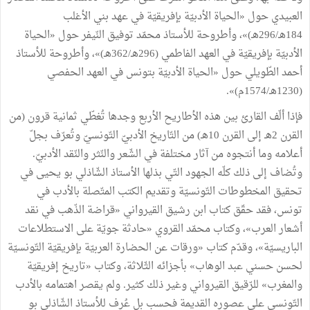
العبيدي حول «الحياة الأدبيّة بإفريقيّة في عهد بني الأغلب
184هـ/296هـ)»، وأطروحة للأستاذ محمّد توفيق النّيفر حول «الحياة
الأدبيّة بإفريقيّة في العهد الفاطمي (296هـ/362هـ)»، وأطروحة للأستاذ
أحمد الطّويلي حول «الحياة الأدبيّة بتونس في العهد الحفصي
(1230هـ/1574م)».
فإذا ألّف القارئ بين هذه الأطاريح الأربع وجدها تُغطّي ثمانية قرون (من
القرن 2هـ إلى القرن 10هـ) من التّاريخ الأدبيّ التّونسيّ وتُعرّف بجلّ
أعلامه وما أنتجوه من آثار مختلفة في الشّعر والنّثر والنّقد الأدبيّ.
وتُضاف إلى ذلك كلّه الجهود التّي بذلها الأستاذ الشّاذلي بو يحيى في
تحقيق المخطوطات التّونسيّة وتقديم الكتب المتّصلة بالأدب في
تونس، فقد حقّق كتاب ابن رشيق القيرواني «قراضة الذّهب في نقد
أشعار العرب»، وكتاب محمّد القروي «حادثة جويّة على الاستطلاعات
الباريسيّة»، وقدّم كتاب «ورقات عن الحضارة العربيّة بإفريقيّة التّونسيّة
لحسن حسني عبد الوهاب» بأجزائه الثّلاثة، وكتاب «تاريخ إفريقيّة
والمغرب» للرّقيق القيرواني وغير ذلك كثير. ولم يقصر اهتمامه بالأدب
التّونسي على عصوره القديمة فحسب بل عُرف للأستاذ الشّاذلي بو