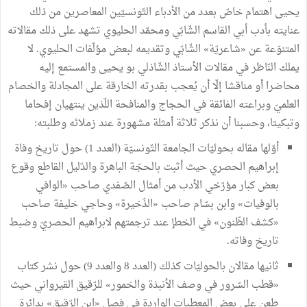
يحيى اهتمام خاصّ بعدد من الأدباء التّونسيّين المعاصرين من ذلك
عنايته بأدب أبي القاسم الشّابّي ومحمّد الحليوي تشهد على ذلك مقالاته
المتنوّعة عن «شاعريّة» الشّابّي وتقديمه لبعض مؤلّفات الحليوي. لا
يملك النّاظر في مقالات الأستاذ الشّاذلي بو يحيى والمستمع إليه
محاضرا أو مناقشا إلّا أن يُعجب بقدرته الخارقة على المجادلة والخصام
العلميّ وبراعته الفائقة في الحجاج والمنافحة اللّذين ينتهيان إفحاما
وتبكيتا، وحسبنا أن نذكر ثلاثة أمثلة مشهورة عند زملائه وطلبته:
أوّلها مقاله بحوليّات الجامعة التّونسيّة (العدد 1) حول تاريخ وفاة
إبراهيم الحصري حيث أثبت بالحجّة الباهرة والدّليل القاطع وقوع
بعض كبار مؤرّخي الأدب من أمثال الصّفدي صاحب «الوافي
بالوفيات» وابن بسّام صاحب «الذّخيرة» وحاجي خليفة صاحب
«كشف الظّنون» في الخطإ عند ترجمتهم لابراهيم الحصريّ وضبط
تاريخ وفاته.
ثانيها مقالان بالحوليّات كذلك (العدد 8 والعدد 9) حول نشر كتاب
«قطب السّرور في وصف الأنبذة والخمور» للرّقيق القيرواني حيث
طعن على بعض المعطيات الواردة في فصل «ابن الرّقيق» بدائرة