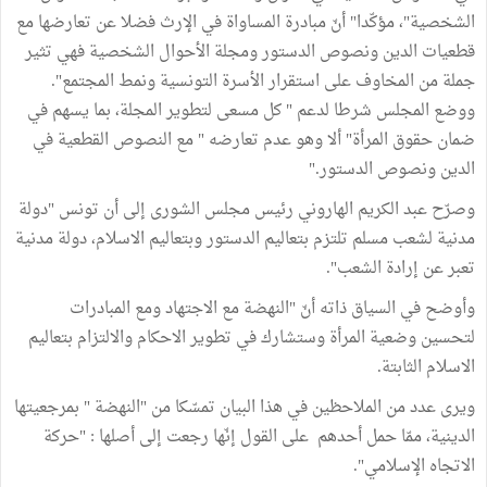
الشخصية"، مؤكّدا" أنّ مبادرة المساواة في الإرث فضلا عن تعارضها مع
قطعيات الدين ونصوص الدستور ومجلة الأحوال الشخصية فهي تثير
جملة من المخاوف على استقرار الأسرة التونسية ونمط المجتمع".
ووضع المجلس شرطا لدعم " كل مسعى لتطوير المجلة، بما يسهم في
ضمان حقوق المرأة" ألا وهو عدم تعارضه " مع النصوص القطعية في
الدين ونصوص الدستور."
وصرّح عبد الكريم الهاروني رئيس مجلس الشورى إلى أن تونس "دولة
مدنية لشعب مسلم تلتزم بتعاليم الدستور وبتعاليم الاسلام، دولة مدنية
تعبر عن إرادة الشعب".
وأوضح في السياق ذاته أنّ "النهضة مع الاجتهاد ومع المبادرات
لتحسين وضعية المرأة وستشارك في تطوير الاحكام والالتزام بتعاليم
الاسلام الثابتة.
ويرى عدد من الملاحظين في هذا البيان تمسّكا من "النهضة " بمرجعيتها
الدينية، ممّا حمل أحدهم على القول إنّها رجعت إلى أصلها : "حركة
الاتجاه الإسلامي".