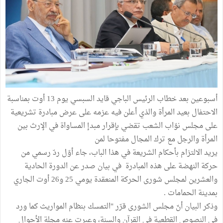
أسبوعين بعد خطاب الرئيس الباجي قايد السبسي يوم 13 أوت بمناسبة
الاحتفال بعيد المرأة والذي أعلن فيه عزمه على عرض مبادرة تشريعية
على مجلس نوّاب الشعب تقضي بإقرار مبدإ المساواة في الإرث بين
المرأة والرجل مع ترك المجال مفتوحا لمن
يريد الالتزام بأحكام الشريعة في هذا الباب، جاء أوّل ردّ رسمي من
حركة النهضة على هذه المبادرة في بيان صدر عن الدورة الحادية
والعشرين لمجلس شورى الحركة المنعقدة يومي 25 و26 أوت الجاري
بمدينة الحمامات .
وذكر البيان أنّ مجلس الشورى قرّر "التمسك بنظام المواريث كما ورد
في النصوص القطعية في القرآن والسنة، وعبرت عنه مجلة الأحوال