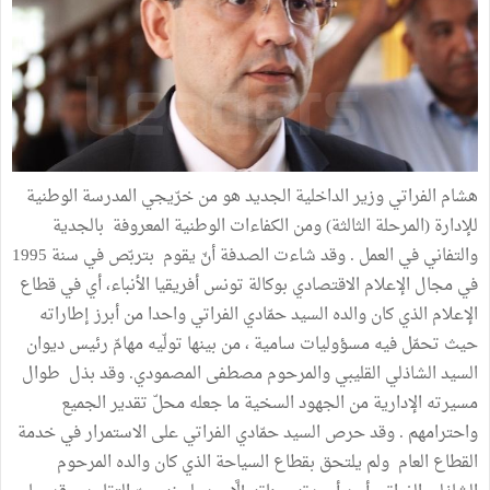
هشام الفراتي وزير الداخلية الجديد هو من خرّيجي المدرسة الوطنية
للإدارة (المرحلة الثالثة) ومن الكفاءات الوطنية المعروفة بالجدية
والتفاني في العمل . وقد شاءت الصدفة أنّ يقوم بتربّص في سنة 1995
في مجال الإعلام الاقتصادي بوكالة تونس أفريقيا الأنباء، أي في قطاع
الإعلام الذي كان والده السيد حمّادي الفراتي واحدا من أبرز إطاراته
حيث تحمّل فيه مسؤوليات سامية ، من بينها تولّيه مهامّ رئيس ديوان
السيد الشاذلي القليبي والمرحوم مصطفى المصمودي. وقد بذل طوال
مسيرته الإدارية من الجهود السخية ما جعله محلّ تقدير الجميع
واحترامهم . وقد حرص السيد حمّادي الفراتي على الاستمرار في خدمة
القطاع العام ولم يلتحق بقطاع السياحة الذي كان والده المرحوم