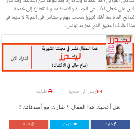
الشاذلي الفراتي أحد أعمدته وبناته إِلَّا بعد بلوغه سنّ التقاعد. وقد سار
الابن على خطى الأب في الجدية والاستقامة والانقطاع إلى خدمة
الصالح العامّ ممّا أهّله لتبوّؤ منصب مهمّ وحسّاس في الدولة لا سيّما في
هذا الظرف الدقيق الذي تمرّ به تونس.
أرسل إلى صديق
طباعة
هل أعجبك هذا المقال ؟ شارك مع أصدقائك !
شارك
التويتر
شارك