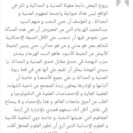
يروج البعض داءما مقولة المدنية و الحداثية و لكن في
الواقع ليس هناك ضوابط واضحة لمفهوم المدنية و
الحداثة . و المؤسف أن حتي النخب و منهم السيد
عبدالحميد الهرجام التي من المفروض أن تعي هذه المسألة
حين تخوض فيها أن تتجنب علي الأقل الصبغة الإحتكارية
للحكم عمن هو مدني و من هو حداثي، حتي يتبين الخيط
الأبيض من الخيط الأسود، هاهو السبد الهرجام يحشر
حزب النهضة في خندق مقابل خندق المدنية و الحداثة. يا
سيدي النهضة يمكن أن تقيم علي أنها هي في قمة ربوة
المدنية و الحداثة، و علي جميع الأصعدة و خاصة أن
أتباعها و كوادرها يمثلون زبدة المجتمع من ناحية الشهاءد
العلمية العالية و الإختصاصات العلمية في التكنولوجيا و
الطب من أعرق جامعات العالم، و هذا بالإحصاء و لا يحتاج
إلي نقاش. أظن أنك ستفهم قصدي بالإشارة إلي أزمة
المفاهيم التي تعيشها النخبة، و خاصة ذوي الخلفية الأدبية
و العلوم الإنسانية الذين أري أن تطور العلوم المذهل أفلت