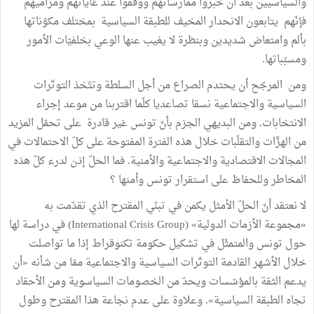
والسياسيين بعد أن خبروا ممارساتهم ووقفوا عند غاياتهم ومراميهم
فإنّهم يتابعون الانحدار المخيف للطبقة السياسية بمختلف مكوّناتها
بألم وامتعاض شديدين وبنظرة لا يغيب عنها الوعي بخلفيّات الأمور
ومسبّباتها.
ومن المرجّح أن يحتدم الصراع من أجل السلطة وتتّخذ التوتّرات
السياسية والاجتماعية نسقا تصاعديا كلّما اقتربنا من موعد إجراء
الانتخابات. ومن البديهي الجزم بأنّ تونس غير قادرة على تحمّل المزيد
من الهزَّات والتقلّبات خلال هذه الفترة المفتوحة على كلّ الاحتمالات في
المجالات الاقتصادية والاجتماعية والأمنية. فما الحلّ إذن لدرء كلّ هذه
المخاطر وللحفاظ على استقرار تونس وأمنها ؟
لا نعتقد أنّ الحلّ الأمثل يكمن في تبنّي المقترح الذي تقدّمت به
«مجموعة الأزمات الدولية» (International Crisis Group) في دراسة لها
حول تونس والمتمثّل في تشكيل حكومة تكنوقراط إذا ما تواصلت
خلال الأشهر القادمة التوتّرات السياسية والاجتماعية ممّا من شأنه «أن
يدعم الثقة بالمؤسّسات ويحدّ من الخصومات السياسوية ومن الأحقاد
تجاه الطبقة السياسية». وعلاوة على عدم نجاعة هذا المقترح وطول