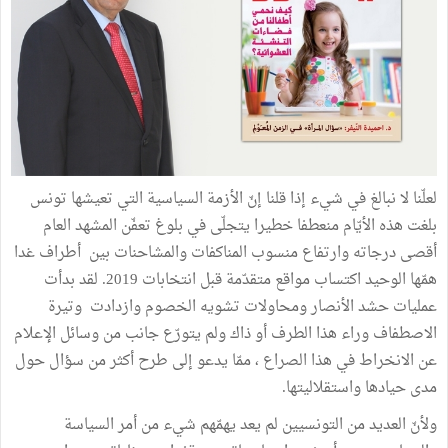
لعلّنا لا نبالغ في شيء إذا قلنا إنّ الأزمة السياسية التي تعيشها تونس
بلغت هذه الأيّام منعطفا خطيرا يتجلّى في بلوغ تعفّن المشهد العام
أقصى درجاته وارتفاع منسوب المناكفات والمشاحنات بين أطراف غدا
همّها الوحيد اكتساب مواقع متقدّمة قبل انتخابات 2019. لقد بدأت
عمليات حشد الأنصار ومحاولات تشويه الخصوم وازدادت وتيرة
الاصطفاف وراء هذا الطرف أو ذاك ولم يتورّع جانب من وسائل الإعلام
عن الانخراط في هذا الصراع ، ممّا يدعو إلى طرح أكثر من سؤال حول
مدى حيادها واستقلاليتها.
ولأنّ العديد من التونسيين لم يعد يهمّهم شيء من أمر السياسة