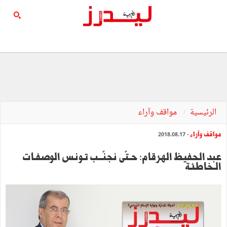
الرئيسية
مواقف وآراء
مواقف وآراء
- 2018.08.17
عبد الحفيظ الهرقام: حـتّى نجنّـــب تـونـس الوصفـات
الـخاطئـة