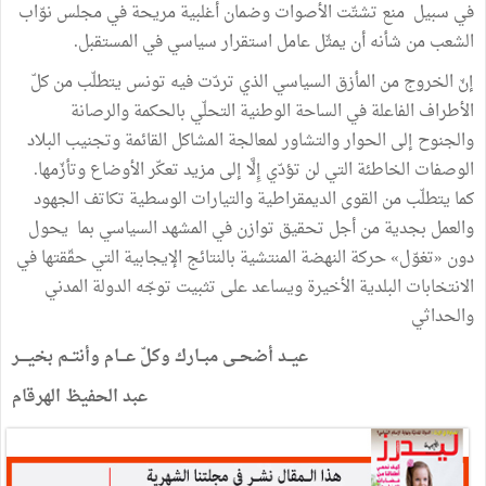
في سبيل منع تشتّت الأصوات وضمان أغلبية مريحة في مجلس نوّاب
الشعب من شأنه أن يمثّل عامل استقرار سياسي في المستقبل.
إنّ الخروج من المأزق السياسي الذي تردّت فيه تونس يتطلّب من كلّ
الأطراف الفاعلة في الساحة الوطنية التحلّي بالحكمة والرصانة
والجنوح إلى الحوار والتشاور لمعالجة المشاكل القائمة وتجنيب البلاد
الوصفات الخاطئة التي لن تؤدّي إِلَّا إلى مزيد تعكّر الأوضاع وتأزّمها.
كما يتطلّب من القوى الديمقراطية والتيارات الوسطية تكاتف الجهود
والعمل بجدية من أجل تحقيق توازن في المشهد السياسي بما يحول
دون «تغوّل» حركة النهضة المنتشية بالنتائج الإيجابية التي حقّقتها في
الانتخابات البلدية الأخيرة ويساعد على تثبيت توجّه الدولة المدني
والحداثي
عيــد
أضحــى مبــارك وكلّ عـــام وأنتــم بخيــــر
عبد الحفيظ الهرقام