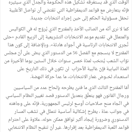
الوقت الذي قد يستغرقه تشكيل هذه الحكــومة والجدل الذي سيثيره
فإنّه يتعارض مع قواعد الديمقراطية التي تقتضي أن تواصل الأغلبية
تحمّل مسؤولية الحكم إلى حين إجراء انتخابات جديدة.
كما لا نرى أنّه من الصائب الأخذ بالمقترح الذي يُروّج له في الكواليس
والمتمثّل في تقديم موعد الانتخابات التشريعية إلى الربيع القادم «حتّى
تُجرى الانتخابات الرئاسية في أجواء هادئة». وبالإضافة إلى كون هذا
المقترح لا ينسجم مع الفصل 56 من الدستور الذي ينصّ على أنّ مجلس
نوّاب الشعب يُنتخب لمدّة خمس سنوات خلال الستين يوما الأخيرة من
المدّة النيابية فإنّ غالبية الأحزاب لن تكون في ذلك التاريخ على
استعــداد لخـــوض غمار الانتخابات، ما عدا حركة النهضة.
أمّا المقترح الثالث الذي ما فتئ يطرحه بإلحاح عدد من السياسيين
ورجال القانون فهو يتعلّق بتعديل الدستور قصد تغيير النظام السياسي
في اتّجاه منح صلاحيات أوسع لرئيس الجمهورية، فإنّه على وجاهته
في جوانب عدّة ، يطرح إشكالية أساسية تتمثّل في تشعّب المسار
الدستوري وضرورة إيجاد أكبر توافق ممكن حوله، علاوة على احترام
قواعد اللعبة الديمقراطية بعد إقرارها. غير أنّ تنقيح النظام الانتخابي