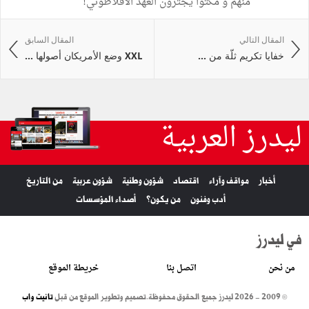
منهم و مكثوا يجترون العهد الأفلاطوني!
المقال التالي
المقال السابق
خفايا تكريم ثلّة من ...
XXL وضع الأمريكان أصولها ...
ليدرز العربية
أخبار
مواقف وآراء
اقتصاد
شؤون وطنية
شؤون عربية
من التاريخ
أدب وفنون
من يكون؟
أصداء المؤسسات
في ليدرز
من نحن
اتصل بنا
خريطة الموقع
© 2009 - 2026 ليدرز جميع الحقوق محفوظة.
تصميم وتطوير الموقع من قبل
تانيت واب