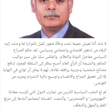
لا شك أنّنا نعيش جميعا تحت وطأة شعور ثقيل بالمرارة لما وصلت إليه
البلاد من تدهور اقتصادي واجتماعي وسياسي. لقد حَكَم الصراع
السياسي مفاصل الدولة والنظام، وانعكس سلبا على سير دواليب
الحكم. والنتيجة أنّ الرأي العام أصبح ينظر إلى السلطة كمجرّد تدافع
مصالح شخصية وحزبية يرافقه تقاذف تُهم لا يمكن أن تؤدّي في النهاية
إلا إلى تعميق الجراح والانقسام وتوسيع دائرة التشرذم ومزيد من
الفوضى.
لم تع النخب السياسية الدّرس من تجارب الدول التي كرّست معادلة
"المهزومين" و"المنتصرين"، وأنتجت انقساما اجتماعيا أعادها إلى مربّع
الفقر والجهل والتخلّف.