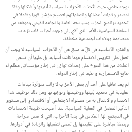
بوجه خاص، حيث اتّخذت الأحزاب السياسية أبنيتها وأشكالها وفقا
لمصدر ولاءات أعضائها وانتماءاتهم لتصبح مؤشّرا قويا وفاعلا قي
تحديد برنامج الحزب وسياسته العامة واتجاهه القيمي وموقعه من
السلطة السياسية، الأمر الذي أدّي إلى وجود أحزاب ذات نزعات
متصادمة وولاءات اجتماعية مختلفة.
والفكرة الأساسية في كلّ ما سبق هي أنّ الأحزاب السياسية لا يجب أن
تعمل على تكريس الانقسام مهما كانت أسبابه، بل عليها أن تسعى
انطلاقا من هذا التنوع على إحداث توازن في إطار مؤسساتي منظّم له
طابع الاستمرارية و طبعا في إطار الدولة.
لم يعد خافيا على أحد أنّ بعض الأحزاب لا زالت متؤثّرة ببناءات
تقليدية في تحديد بُنيتها ووظيفتها وتوجّهاتها ومن ذلك توظيف هذا
الانقسام والانتقال به من مستواه الاجتماعي أو الاقتصادي إلى مستوى
التأثير المفتعل في العملية السياسية. لقد أصبحت طبيعة الانقسامات
في المجتمع لها انعكاس في بنية الأحزاب، التي لا تعمل صراحة
وبصفة مباشرة على تقليصها بل تسعى لتفعيلها والزيادة في أدوارها.