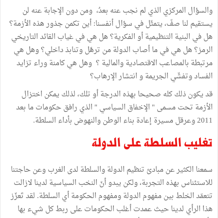
والسؤال المركزي الذي لم نجب عنه بعدُ، ومن دون الإجابة عنه لن
يستقيم لنا صفّ، يتمثّل في سؤال أنفسنا: أين تكمن جذور هذه الأزمة؟
هل في البنية التنظيمية أو الفكرية؟ هل هي في غياب القائد التاريخي
الرمز؟ هل هي في ما أصاب الدولة من ترهّل وتنابذ داخلي؟ وهل هي
مرتبطة بالمصاعب الاقتصادية والمالية ؟ وهل هي كامنة وراء تزايد
الفساد وتفشّي الجريمة و انتشار الإرهاب؟
قد يكون ذلك كله صحيحا بهذه الدرجة أو تلك، لذلك يمكن اختزال
الأزمة تحت مسمى " الإخفاق السياسي " الذي رافق حكومات ما بعد
2011 وعرقل مسيرة إعادة بناء الوطن والنهوض بأداء السلطة.
تغليب السلطة على الدولة
سمعنا الكثير عن مبادئ تنظيم الدولة والسلطة لدى الغرب وعن حاجتنا
للاستئناس بهذه التجربة، ولكن يبدو أنّ النخب السياسية لدينا لازالت
تتعمّد الخلط بين مفهوم الدولة ومفهوم الحكومة أي السلطة. لقد تَعزّز
هذا الرأي لدينا حيث عمدت أغلب الحكومات على ربط كل شيء بها