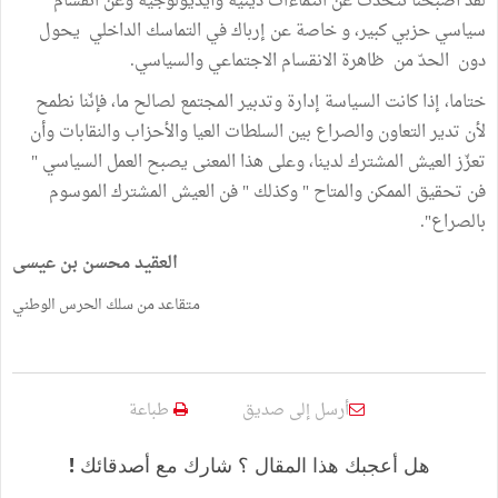
لقد أصبحنا نتحدث عن انتماءات دينية وأيديولوجية وعن انقسام
سياسي حزبي كبير، و خاصة عن إرباك في التماسك الداخلي يحول
دون الحدّ من ظاهرة الانقسام الاجتماعي والسياسي.
ختاما، إذا كانت السياسة إدارة وتدبير المجتمع لصالح ما، فإنّنا نطمح
لأن تدير التعاون والصراع بين السلطات العيا والأحزاب والنقابات وأن
تعزّز العيش المشترك لدينا، وعلى هذا المعنى يصبح العمل السياسي "
فن تحقيق الممكن والمتاح " وكذلك " فن العيش المشترك الموسوم
بالصراع".
العقيد محسن بن عيسى
متقاعد من سلك الحرس الوطني
أرسل إلى صديق
طباعة
هل أعجبك هذا المقال ؟ شارك مع أصدقائك !