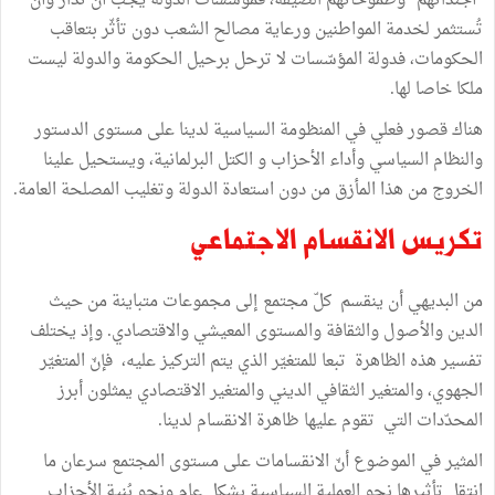
"أجنداتهم" وطموحاتهم الضيقة، فمؤسسات الدولة يجب أن تُدار وأن
تُستثمر لخدمة المواطنين ورعاية مصالح الشعب دون تأثّر بتعاقب
الحكومات، فدولة المؤسّسات لا ترحل برحيل الحكومة والدولة ليست
ملكا خاصا لها.
هناك قصور فعلي في المنظومة السياسية لدينا على مستوى الدستور
والنظام السياسي وأداء الأحزاب و الكتل البرلمانية، ويستحيل علينا
الخروج من هذا المأزق من دون استعادة الدولة وتغليب المصلحة العامة.
تكريس الانقسام الاجتماعي
من البديهي أن ينقسم كلّ مجتمع إلى مجموعات متباينة من حيث
الدين والأصول والثقافة والمستوى المعيشي والاقتصادي. وإذ يختلف
تفسير هذه الظاهرة تبعا للمتغيّر الذي يتم التركيز عليه، فإنّ المتغيّر
الجهوي، والمتغير الثقافي الديني والمتغير الاقتصادي يمثلون أبرز
المحدّدات التي تقوم عليها ظاهرة الانقسام لدينا.
المثير في الموضوع أنّ الانقسامات على مستوى المجتمع سرعان ما
انتقل تأثيرها نحو العملية السياسية بشكل عام ونحو بُنية الأحزاب