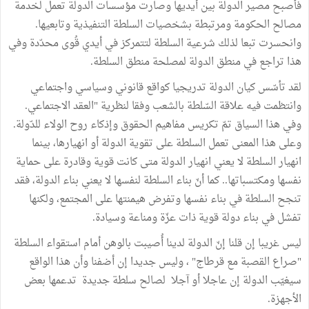
فأصبح مصير الدولة بين أيديها وصارت مؤسسات الدولة تعمل لخدمة
مصالح الحكومة ومرتبطة بشخصيات السلطة التنفيذية وتابعيها.
وانحسرت تبعا لذلك شرعية السلطة لتتمركز في أيدي قُوى محدّدة وفي
هذا تراجع في منطق الدولة لمصلحة منطق السلطة.
لقد تأسّس كيان الدولة تدريجيا كواقع قانوني وسياسي واجتماعي
وانتظمت فيه علاقة السّلطة بالشعب وفقا لنظرية "العقد الاجتماعي.
وفي هذا السياق تمّ تكريس مفاهيم الحقوق وإذكاء روح الولاء للدّولة.
وعلى هذا المعنى تعمل السلطة على تقوية الدولة أو انهيارها، بينما
انهيار السلطة لا يعني انهيار الدولة متى كانت قوية وقادرة على حماية
نفسها ومكتسباتها.. كما أنّ بناء السلطة لنفسها لا يعني بناء الدولة، فقد
تنجح السلطة في بناء نفسها وتفرض هيمنتها على المجتمع، ولكنها
تفشل في بناء دولة قوية ذات عزّة ومناعة وسيادة.
ليس غريبا إن قلنا إنّ الدولة لدينا أُصيبت بالوهن أمام استقواء السلطة
"صراع القصبة مع قرطاج" ، وليس جديدا إن أضفنا وأن هذا الواقع
سيغيّب الدولة إن عاجلا أو آجلا لصالح سلطة جديدة تدعمها بعض
الأجهزة.