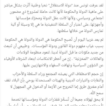
لقد عرفت تونس منذ "دولة الاستقلال" نخبا وطنية أثّرت بشكل مباشر
على ماهية الدولة والحكومة لأنها كانت حاملة لمشروع ذي مضمون
اجتماعي وسياسي، ولأنها كانت عقل الدولة ومحرّك مؤسساتها
وأجهزتها، على اعتبار أن السلطة التنفيذية ما هي إلا وسيلة أو آلية
تمارس الدولة من خلالها سلطتها.
لم يعد غريبا اليوم أن تُصبح الحكومة هي الدولة والدولة هي الحكومة
بسبب غياب مفهوم دولة القانون ودولة المؤسسات. وطبيعي أن تَنبعث
من جديد مكوّنات ما قبل الدولة لدينا، لتعود منظومة الولاءات
والعائلات "المخزنيّة" . إنّ من أخطر الانتكاسات ابتعاد الشرفاء الأوفياء
عن الشؤون السياسية وتهافت السفهاء والانتهازيين عليها.
إنّ حجم الاصطفاف التي يعيشه المجتمع وراء السلطة والأحزاب
والنقابات والتيارات الدينية والهيئات المستحدثة يوحي بأنّ البلاد تقف
أمام مفترق طرق إما الخروج من الأزمة أو الدخول في المجهول لا
سمح الله.
لا يحق لهؤلاء جميعا أن تُسخَّرَ مُقدّرات الدولة ومؤسساتها لخدمة