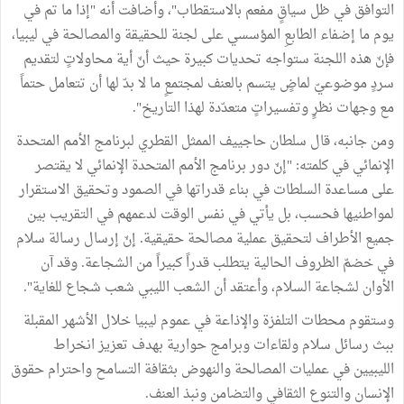
التوافق في ظل سياقٍ مفعم بالاستقطاب"، وأضافت أنه "إذا ما تم في
يوم ما إضفاء الطابعِ المؤسسي على لجنة للحقيقة والمصالحة في ليبيا،
فإنّ هذه اللجنة ستواجه تحديات كبيرة حيث أنّ أية محاولاتٍ لتقديم
سردٍ موضوعيّ لماضٍ يتسم بالعنف لمجتمعٍ ما لا بدّ لها أن تتعامل حتماً
مع وجهات نظرٍ وتفسيراتٍ متعدّدة لهذا التاريخ".
ومن جانبه، قال سلطان حاجييف الممثل القطري لبرنامج الأمم المتحدة
الإنمائي في كلمته: "إنّ دور برنامج الأمم المتحدة الإنمائي لا يقتصر
على مساعدة السلطات في بناء قدراتها في الصمود وتحقيق الاستقرار
لمواطنيها فحسب، بل يأتي في نفس الوقت لدعمهم في التقريب بين
جميع الأطراف لتحقيق عملية مصالحة حقيقية. إنّ إرسال رسالة سلام
في خضمّ الظروف الحالية يتطلب قدراً كبيراً من الشجاعة. وقد آن
الأوان لشجاعة السلام، وأعتقد أن الشعب الليبي شعب شجاع للغاية".
وستقوم محطات التلفزة والإذاعة في عموم ليبيا خلال الأشهر المقبلة
ببث رسائل سلام ولقاءات وبرامج حوارية بهدف تعزيز انخراط
الليبيين في عمليات المصالحة والنهوض بثقافة التسامح واحترام حقوق
الإنسان والتنوع الثقافي والتضامن ونبذ العنف.