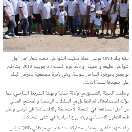
نظمّ بنك QNB تونس حملة تنظيف الشواطئ تحت شعار "من أجل
شواطئ نظيفة و جميلة" و ذلك يوم السبت 28 جويلية 2018 بشاطئ
بوجعفر بجوهرة الساحل سوسة, وهي بادرة مجتمعيّة يحرص البنك
على تنفيذها للسنة الثالثة.
ونظّمت الحملة بالتنسيق مع وكالة حماية وتهيئة الشريط الساحلي، مما
يؤكد استعدادهالدائم للتفاعل مع السلطات الرسمية والمجتمع المدني
من أجل المساهمة في التنمية الاجتماعية والاقتصادية في تونس ونشر
قيم التعاون الاجتماعي وبث روح المبادرة في شتى المجالات.
وقد شهد شاطئ بوجعفر مشاركة عدد هام من موظفي QNB تونس