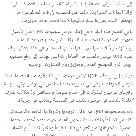
إلى جانب أعوان النظافة بالبلدية. ولم تقتصر حملات التنظيف على
إزالة النفايات المتواجدة بالشاطئ فحسب، بل قام المتطوعون من
موظفي البنك بفرزها ليتمّ تسليمها لاحقا قصد إعادة تدويرها.
يأتي تنظيم هذه البادرة في إطار حرص مجموعة QNB على تأصيل
مفهوم المسؤولية الاجتماعية للشركات لدى جميع فروعها الدولية
بوصفها جزءاً لا يتجزأ من استراتجيتها العامة. و في هذا الإطار ، بنك
يقوم QNB تونس بالعديد من المبادارات التي تهدف إلى رفع مستوى
الوعي لدى المجتمع المدني وتعزيز روح المشاركة الوطنية.
ويشار إلى أن بنك QNB تونس موجود في 12 ولاية عبر 34 فرعا، منها
فرعان للحرفاء الأوائل في شارع محمد الخامس في تونس وفي سوسة
وفرعان موجهان للشركات في حمام سوسة وصفاقس و5 مكاتب صرف
ً(ثلاثة مكاتب في تونس، مكتب في النفيضة ومكتب في جربة).
وتوجدمجموعة QNB من خلال فروعها وشركاتها التابعة والزميلة في
أكثر من 31 بلداً وثلاث قارات حول العالم، حيث تقدم أحدث الخدمات
المصرفية لحرفائها عبر أكثر من 1,100 فرعاً ومكتباً تمثيلياً، و4,400