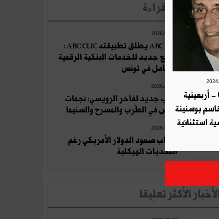
لأخبار الأكثر قراءة
2026.07.22
بنك ABC يطلق تطبيقته ABC CLIC :
مرجع جديد للخدمات البنكية الرقمية
بالكامل في تونس
2026.07.15
- أربعينية
كتاب جديد لفاخر الرويسي: نجمات
قاسم بوسنينة
تونس في الطّرب والمسرح والسنيما
ية استثنائية
2026.07.27
أسباب صمود الدولار الأمريكي رغم
التحديات الهيكلية
لأخبار الأكثر تعلِيقا