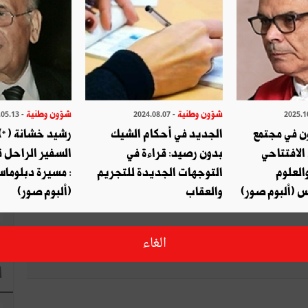
ا
شؤون وطنية
شؤون وطنية
- 2024.05.13
- 2024.08.07
صديق
طباعة
ن في مجتمع
الجديد في أحكام الشيك
رشيد خشانة (*) 
الافتتاحي
بدون رصيد: قراءة في
السفير الراحل 
قال ؟ شارك مع أصدقائك !
العلوم
التوجهات الجديدة للتجريم
: مسيرة دبلوماس
س (ألبوم صور)
والعقاب
(ألبوم صور)
التويتر
شارك
الغاء
ا