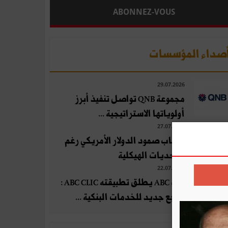
ABONNEZ-VOUS
صداء المؤسسات
29.07.2026
مجموعة QNB تواصل تنفيذ أبرز
أولوياتها الاستراتيجية ...
27.07.2026
أسباب صمود الدولار الأمريكي رغم
التحديات الهيكلية
22.07.2026
بنك ABC يطلق تطبيقته ABC CLIC :
مرجع جديد للخدمات البنكية ...