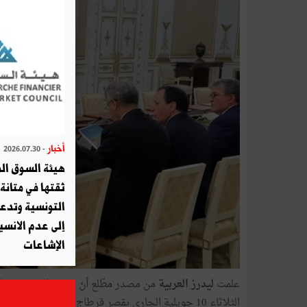
أخبار
- 2026.07.30
هيئة السوق الم
ثقتها في متانة 
التونسية وتدع
إلى عدم الانسيا
الإشاعات
علمت
ليدرز
العربية
من مصدر مطّلع أنّ رئيس الجمهورية ا
الثلاثاء 10 جويلية الجاري بقصر قرطاج، وذلك إثر ا