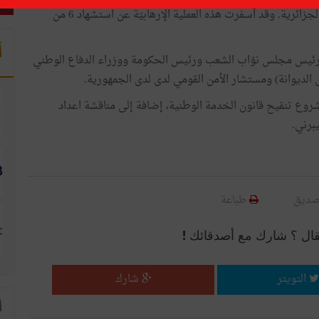
بمنطقة عين سلطان بولاية جندوبة على الحدود التونسية الجزائرية. وقد أسفرت هذه العملية الإرهابيّة عن استشهاد 6 من
أ
رئيس مجلس نوّاب الشعب ورئيس الحكومة ووزراء الدفاع الوطني
ى الديوانة) ومستشار الأمن القومي لدى لدى الجمهورية.
وع تنقيح قانون الخدمة الوطنية، إضافة إلى مناقشة اعداد
برني.
صديق
طباعة
قال ؟ شارك مع أصدقائك !
التويتر
شارك
ا