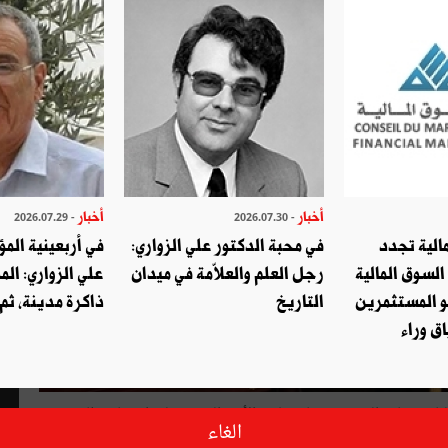
أخبار
أخبار
- 2026.07.29
- 2026.07.30
الية تجدد
في محبة الدكتور علي الزواري:
في أربعينية المؤ
السوق المالية
رجل العلم والعلاّمة في ميدان
علي الزواري: الم
و المستثمرين
التاريخ
ذاكرة مدينة، ثم
ق وراء
لباجي قايد السبسي دعا مجلس الأمن القومي إلى اجتماع طارئ يوم
الغاء
لهجوم الإرهابي الذي استهدف يوم الأحد دورية تابعة إلى الحرس الوطني