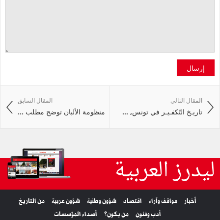
إرسال
المقال التالي
المقال السابق
تاريـخ التّكفـيـر في تونس, ...
منظومة الألبان توضح مطلب ...
ليدرز العربية
أخبار
مواقف وآراء
اقتصاد
شؤون وطنية
شؤون عربية
من التاريخ
أدب وفنون
من يكون؟
أصداء المؤسسات