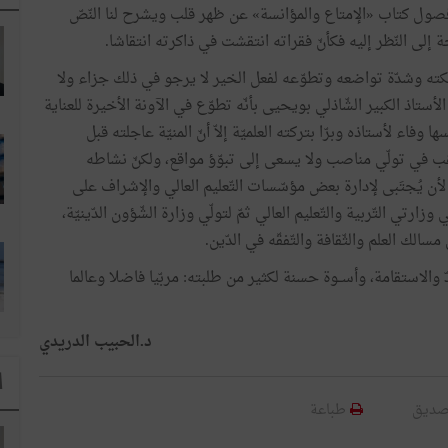
فصول كتاب «الإمتاع والمؤانسة» عن ظهر قلب ويشرح لنا النّصّ
ة إلى النّظر إليه فكأنّ فقراته انتقشت في ذاكرته انتقاشا.
ته وشدّة تواضعه وتطوّعه لفعل الخير لا يرجو في ذلك جزاء ولا
ستاذ الكبير الشّاذلي بويحيى بأنّه تطوّع في الآونة الأخيرة للعناية
ا وفاء لأستاذه وبرّا بتركته العلميّة إلاّ أنّ المنيّة عاجلته قبل
 يرغب في تولّي مناصب ولا يسعى إلى تبوّؤ مواقع، ولكنّ نشاطه
 لأن يُجتَبى لإدارة بعض مؤسّسات التّعليم العالي والإشراف على
رتي التّربية والتّعليم العالي ثمّ لتولّي وزارة الشّؤون الدّينيّة،
الك العلم والثّقافة والتّفقّه في الدّين.
لجدّ والاستقامة، وأســوة حسنة لكثير من طلبته: مربّيا فاضلا وعالما
د.الحبيب الدريدي
ا
صديق
طباعة