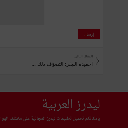
إرسال
المقال التالي
احميده النيفر: التصوّف ذلك ...
ليدرز العربية
بإمكانكم تحميل تطبيقات ليدرز المجانية على مختلف الهوا