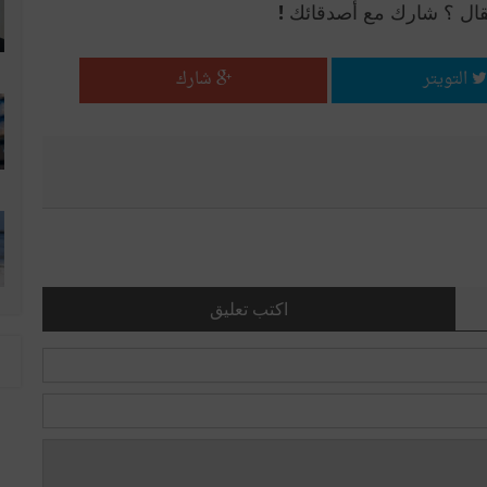
قال ؟ شارك مع أصدقائك !
التويتر
شارك
اكتب تعليق