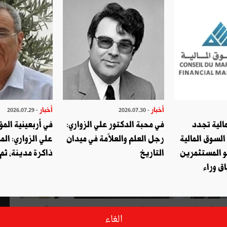
أخبار
أخبار
- 2026.07.29
- 2026.07.30
الية تجدد
في محبة الدكتور علي الزواري:
في أربعينية المؤ
السوق المالية
رجل العلم والعلاّمة في ميدان
علي الزواري: الم
و المستثمرين
التاريخ
ذاكرة مدينة، ثم
ق وراء
عي والمثقّف والإعلامي والإمـام الخطــيب الدّكتور كمال عمران الذّي وافته
الغاء
ا ممّن جاءهم خبرُ موته فزعوا فيه بآمالهم إلى الكذب. كيف لا وهو