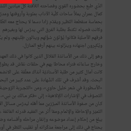
الذّي طبع بحضوره القويّ وفصاحته اللاّفتة كلّ ميادين النّشا
كمال عمران يملأ ساحات كلّية الآداب بمنّوبة وأروقتها ومدر
بحماسة منقطعة النّظير ويقدّم زادا دسما لا يحتاج معه الط
وكانت فصوله تكتظّ بطلبة الفرق التي يدرّس لها وبغيرهم 
فرقهم الأصليّة فكانوا يُؤتَوْنَ سُؤْلهم وينالون طِلبتهم، ولم
ويُكبِرون اجتهاده وينزّلونه بينهم أرفع المنازل.
وهو إلى ذلك من الأساتذة القلائل الذين كانوا في ذلك الع
وخارج ساعاته فتراه محاطا بهم في حلقات نقاش قد يطول وي
كانت آمال كثير من طلبة الأستاذيّة آنذاك معلّقة على الانض
البحث. وقد أشرف في تلك الشّهادة على عدد كبير من البح
«الأسطورة في شعر خليل حاوي»، ومن «التّجــربة الرّوحيّــ
التّصوّف في الإشارات اللإلاهيّة» إلى «فكر مــالك بن نبي»، وه
كــان من صفوة الأساتذة المبرّزين مما أهّله ليدرّس مسائل
التّميّز والإحاطة والإلمام.وممّا أٌثر عن الفقيد قدرته الف
يبلغ من إحكام إعداد موضوعه وإتقان مراحله وأقسامه وضبط
يحتاج في ذلك إلى مراجعة مذكّراته أو تقليب النّظر في أورا