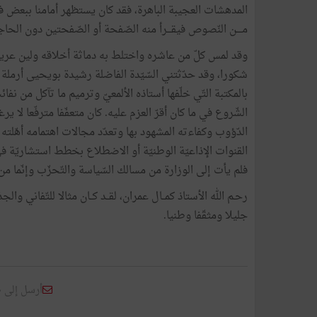
المدهشات العجيبة الباهرة، فقد كان يستظهر أمامنا ببعض 
مــــن النّصوص فيقـــرأ منه الصّفحة أو الصّفحتين دون الحاج
وقد لمس كلّ من عاشره واختلط به دماثة أخلاقه ولين عريك
شكورا، وقد حدّثتني السّيّدة الفاضلة رشيدة بويحيى أرملة الأ
بالمكتبة التّي خلّفها أستاذه الألمعيّ وترميم ما تآكل من نفائسه
الشّروع في ما كان أقرّ العزم عليه. كان متعفّفا مترفّعا لا
الدّؤوب وكفاءته المشهود بها وتعدّد مجالات اهتمامه أهّلته
القنوات الإذاعيّة الوطنيّة أو الاضطلاع بخطط استشاريّة في وزا
فلم يأت إلى الوزارة من مسالك السّياسة والتّحزّب وإنّما من مس
رحـم الله الأستاذ كمــال عمران، لقــد كــان مثالا للتّفاني وا
جليلا ومثقّفا وطنيا.
أرسل إلى 