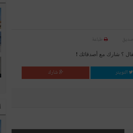
صديق
طباعة
قال ؟ شارك مع أصدقائك !
التويتر
شارك
ا