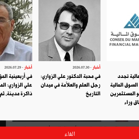
أخبار
أخبار
- 2026.07.29
- 2026.07.30
الية تجدد
في محبة الدكتور علي الزواري:
في أربعينية المؤ
السوق المالية
رجل العلم والعلاّمة في ميدان
علي الزواري: الم
و المستثمرين
التاريخ
ذاكرة مدينة، ثم
ق وراء
قال الأمين العام للأمم المتحدة أنطونيو غوتوريش في رسالة بمناسبة اليوم العالمي للاجئين أنّ هناك اليوم أكثر من 68 مليون
الغاء
جة لحالات النزاع أو الاضطهاد.،وهذا هو عدد سكان البلد الذي يحتلّ