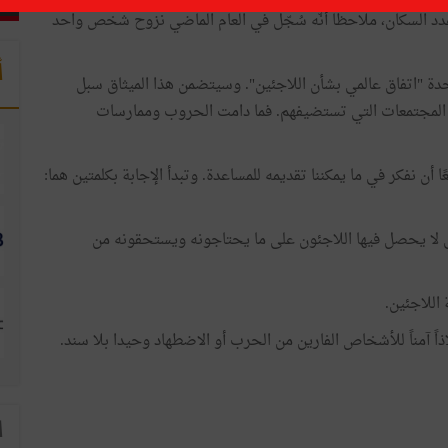
 عدد السكان، ملاحظا أنّه سُجّل في العام الماضي نزوح شخص واحد
أ
متحدة "اتفاق عالمي بشأن اللاجئين". وسيتضمن هذا الميثاق سبل
لى المجتمعات التي تستضيفهم. فما دامت الحروب وممارسات
 أن نفكر في ما يمكننا تقديمه للمساعدة. وتبدأ الإجابة بكلمتين هما:
لتي لا يحصل فيها اللاجئون على ما يحتاجونه ويستحقونه من
اللاجئين.
اذاً آمناً للأشخاص الفارين من الحرب أو الاضطهاد وحيدا بلا سند.
ا