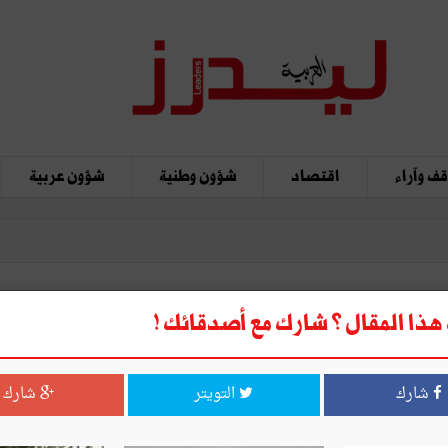
ف وآراء
اقتصاد
شؤون وطنية
شؤون عربية
ذا المقال ؟ شارك مع أصدقائك !
شارك
التويتر
شارك