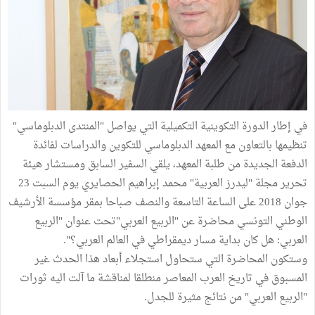
في إطار الدورة التكوينية التكميلية التي يواصل "المنتدى الدبلوماسي"
تنظيمها بالتعاون مع المعهد الدبلوماسي للتكوين والدراسات لفائدة
الدفعة الجديدة من طلبة المعهد، يلقي السفير السابق ومستشار هيئة
تحرير مجلة "ليدرز العربية" محمد إبراهيم الحصايري يوم السبت 23
جوان 2018 على الساعة التاسعة والنصف صباحا بمقر مؤسسة الأرشيف
الوطني التونسي محاضرة عن "الربيع العربي"تحت عنوان "الربيع
العربي: هل كان بداية مسار ديمقراطي في العالم العربي؟".
وستكون المحاضرة التي ستحاول استجلاء أبعاد هذا الحدث غير
المسبوق في تاريخ العرب المعاصر منطلقا لمناقشة ما آلت اليه ثورات
"الربيع العربي" من نتائج مثيرة للجدل.