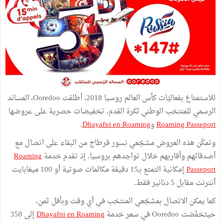
للاستمتاع بفعاليّات كأس العالم روسيا 2018، أطلقت Ooredoo، المساند
الرسمي للمنتخب الوطني لكرة القدم، تخفيضات حصرية على عروضها
Roaming Passeport
و
Dhayafni en Roaming
.
وتمكّن هذه العروض مشجّعي نسور قرطاج من البقاء على اتصال مع
أصدقائهم وأقاربهم خلال تواجدهم بروسيا. إذ تقدم خدمة
Roaming
Passeport
إمكانية التمتع بـ15 دقيقة مكالمات صوتية أو 100 ميغابايت
أنترنت مقابل 5 دنانير فقط.
كما يمكن الاتصال بمشجّعي المنتخب في أي وقت وبأقل ثمن،
حيثخفّضت Ooredoo في سعر خدمة
Dhayafni en Roaming
إلى 350