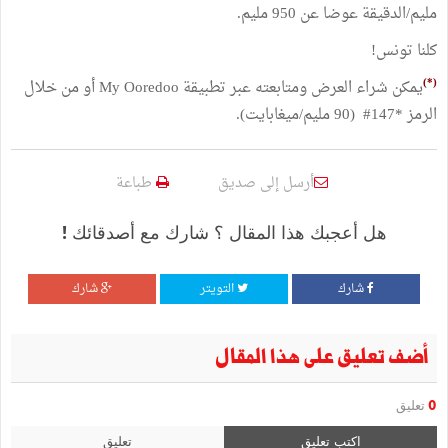
مليم/الدقيقة عوضا عن 950 مليم.
كلنا تونس!
(*)
يمكن شراء العرض ومتابعته عبر تطبيقة My Ooredoo أو من خلال
الرمز *147# (90 مليم/ميغابايت).
أرسل إلى صديق
طباعة
هل أعجبك هذا المقال ؟ شارك مع أصدقائك !
شارك
التويتر
شارك
أضف تعليق على هذا المقال
0
تعليق
اكتب تعليق
تعليق