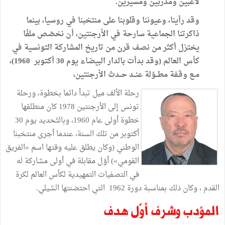
لاعبين ومدربين ومسيرين.
وقد رأينا، وعيوننا وقلوبنا على منتخبنا في روسيا، بينما
ذاكرتنا الجماعية سارحة في الأرجنتين، أن نخصّص ملفّا
يختزل أكثر من نصف قرن من تاريخ المشاركة التونسية في
كأس العالم (وقد بدأت بالدار البيضاء يوم 30 أكتوبر 1960)،
مــع وقـفة مطــوّلة عنــد حــدث الأرجنتين،
رحلة الألف ميل تبدأ دائما بخطوة، ورحلة
تونس إلى الأرجنتين 1978 كان منطلقها
خطوة أولى عام 1960، وبالتّحديد يوم 30
أكتوبر من تلك السنة، عندما أجرى منتخبنا
الوطني (وكان يطلق عليه وقتها اسم «الفريق
القومي») أوّل مقابلة في أولى مشاركة له
في التصفيات التمهيدية لكأس العالم لكرة
القدم ، وكان ذلك بمناسبة دورة 1962 التي احتضنتها الشيلي.
المؤدب وشرف أوّل هدف