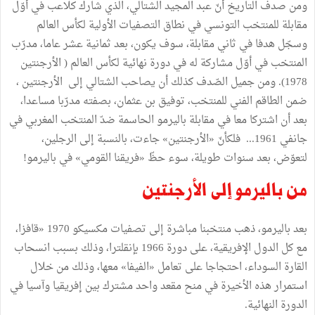
ومن صدف التاريخ أنّ عبد المجيد الشتالي، الذي شارك كلاعب في أوّل
مقابلة للمنتخب التونسي في نطاق التصفيات الأولية لكأس العالم
وسجّل هدفا في ثاني مقابلة، سوف يكون، بعد ثمانية عشر عاما، مدرّب
المنتخب في أوّل مشاركة له في دورة نهائية لكأس العالم ( الأرجنتين
1978). ومن جميل الصّدف كذلك أن يصاحب الشتالي إلى الأرجنتين ،
ضمن الطاقم الفني للمنتخب، توفيق بن عثمان، بصفته مدرّبا مساعدا،
بعد أن اشتركا معا في مقابلة باليرمو الحاسمة ضدّ المنتخب المغربي في
جانفي 1961... فلكأنّ «الأرجنتين» جاءت، بالنسبة إلى الرجلين،
لتعوّض، بعد سنوات طويلة، سوء حظّ «فريقنا القومي» في باليرمو!
من باليرمو إلى الأرجنتين
بعد باليرمو، ذهب منتخبنا مباشرة إلى تصفيات مكسيكو 1970 «قافزا،
مع كل الدول الإفريقية، على دورة 1966 بإنقلترا، وذلك بسبب انسحاب
القارة السوداء، احتجاجا على تعامل «الفيفا» معها، وذلك من خلال
استمرار هذه الأخيرة في منح مقعد واحد مشترك بين إفريقيا وآسيا في
الدورة النهائية.