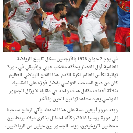
في يوم 2 جوان 1978 بالأرجنتين سجّل تاريخ الرياضة
العالمية أوّل انتصار يحقّقه منتخب عربي وإفريقي في دورة
نهائية لكأس العالم لكرة القدم. هذا الفتح الرياضي العظيم
كان من صنع المنتخب التونسي بفضل فوزه على المكسيك
بثلاثة أهداف مقابل هدف واحد في مقابلة لا يزال الجمهور
التونسي يعيد مشاهدتها بين الحين والآخر.
وبعد مرور أربعين سنة على هذا الحدث، يأتي ترشح منتخبنا
إلى دورة روسيا 2018، وكأنه احتفال بذكرى ميلاد يربط بين
محطتين تاريخيتين، ويمد الجسور بين جيلين من الرياضيين،