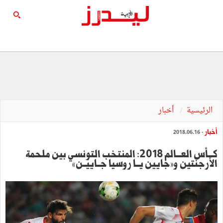
الرئيسية
أخبار
أخبار
- 2018.06.16
كـــأس العـــالم 2018: المنتخب التونسي بين ملحمة
الأرجنتين و»جايين يــا روسيا جــاييــن«