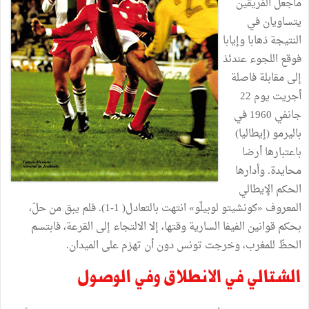
ماجعل الفريقين
يتساويان في
النتيجة ذهابا وإيابا
فوقع اللجوء عندئذ
إلى مقابلة فاصلة
أجريت يوم 22
جانفي 1960 في
باليرمو (إيطاليا)
باعتبارها أرضا
محايدة. وأدارها
الحكم الإيطالي
المعروف «كونشيتو لوبيلّو» انتهت بالتعادل( 1-1). فلم يبق من حلّ،
بحكم قوانين الفيفا السارية وقتها، إلا الالتجاء إلى القرعة، فابتسم
الحظّ للمغرب، وخرجت تونس دون أن تهزم على الميدان.
الشتالي في الانطلاق وفي الوصول