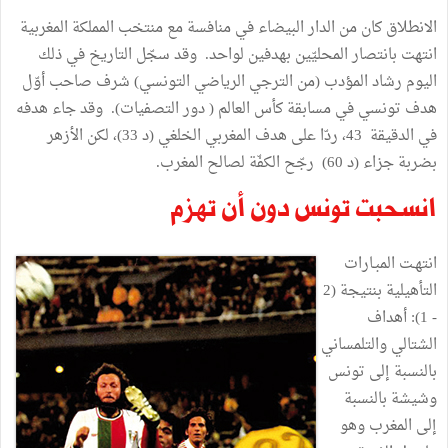
الانطلاق كان من الدار البيضاء في منافسة مع منتخب المملكة المغربية
انتهت بانتصار المحليّين بهدفين لواحد. وقد سجّل التاريخ في ذلك
اليوم رشاد المؤدب (من الترجي الرياضي التونسي) شرف صاحب أوّل
هدف تونسي في مسابقة كأس العالم ( دور التصفيات). وقد جاء هدفه
في الدقيقة 43، ردّا على هدف المغربي الخلغي (د 33)، لكن الأزهر
بضربة جزاء (د 60) رجّح الكفّة لصالح المغرب.
انسحبت تونس دون أن تهزم
انتهـت المبـارات
التأهيلية بنتيجة (2
- 1): أهداف
الشتالي والتلمساني
بالنسبة إلى تونس
وشيشة بالنسبة
إلى المغرب وهو