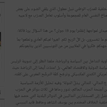
لخلفية للمدرّب الوطني نبيل معلول، الذي يلقي الضوء على بعض
المناخ النفسي العام للمجموعة وأسلوب تعامل المدرّب مع لاعبيه
م 18 جوان؟ عن هذا السؤال يردّ قائلا:
كم ما تخسرون، بل كلّ الربح لكم. العبوا لعبكم العادي وتمتّعوا بما
ى جهدكم. فكّروا في الملايين من من التونسيين الذين يتابعونكم
ة التداخل بين السياسة والرياضة، ملفتا النظر إلى تدوينة الرئيس
اسة الدولية والاقتصاد العالمي، بل امتدّت أيضا إلى الرياضة حيث
 الأمريكي الكندي المكسيكي وترجّح كفّة الترشّح المغربي على كفّته.
ع الندائي- الندائي يشلّ الدولة" وفيه تحليل للأزمة السياسية
بين أجنحة الحزب الحاكم، تدور رحاها في ثلاث دوائر هي الحزب
ا
تقبل إلى المستشارين الندائيين في الدوائر البلدية التي حصد فيها
لفية الخلاف المحتدم بين يوسف الشاهد وحافظ قايد السبسي