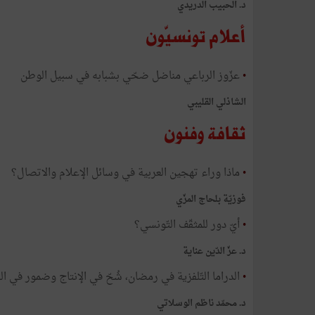
د. الحبيب الدريدي
أعلام تونسيّون
•
عزّوز الرباعي مناضل ضحّي بشبابه في سبيل الوطن​
الشاذلي القليبي
ثقافة وفنون
•
ماذا وراء تهجين العربية في وسائل الإعلام والاتصال؟​
فوزيّة بلحاج المزّي
•
أيّ دور للمثقّف التّونسي؟​
د. عزّ الدّين عناية
•
الدراما التّلفزية في رمضان، شُحّ في الإنتاج وضمور في ال
د. محمّد ناظم الوسلاتي