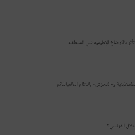
ثّر بالأوضاع الإقليمية فــي المنــطقــة​
سطينية و«التحرّش» بالنظام العالميالقائم​
لال الفرنسي؟​