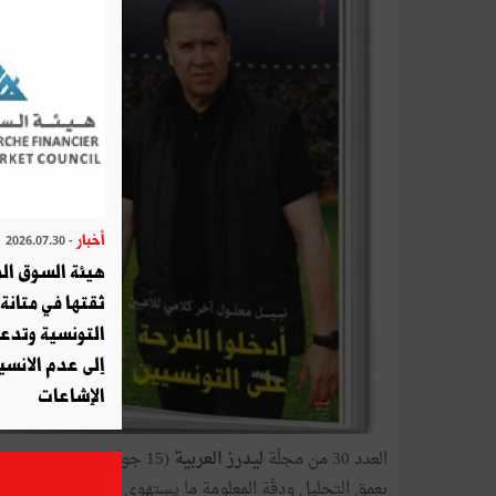
أخبار
- 2026.07.30
هيئة السوق الم
ثقتها في متانة 
التونسية وتدع
إلى عدم الانسيا
الإشاعات
العدد 30 من مجلّة
ليدرز العربية
بعمق التحليل ودقّة المعلومة ما يستهوي القارئ ويحمله عل