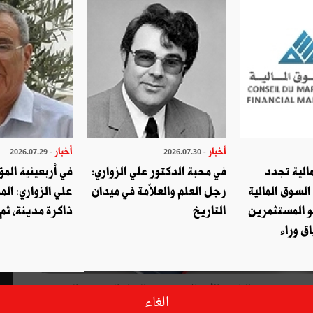
أخبار
أخبار
- 2026.07.29
- 2026.07.30
الية تجدد
في محبة الدكتور علي الزواري:
في أربعينية المؤ
السوق المالية
رجل العلم والعلاّمة في ميدان
علي الزواري: الم
و المستثمرين
التاريخ
ذاكرة مدينة، ثم
ق وراء
(15 جوان / 15 جويلية 2018) معروض حاليا في الأكشاك وفيه من الموادّ المتنوّعة، الموسومة
الغاء
ى اكتشاف محتويات مختلف الأركان، فضلا عن الإخراج الفنّي الأنيق