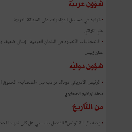
شؤون عربيّة
•
قراءة في مسلسل المؤامرات على المنطقة العربيّة​
علي اللواتي
•
الانتخــابــات الأخيــرة في البلـدان العـربـية : إقبال ضعيف وتأ
حنان زبيس
شؤون دوليّة
•
الرئيس الأمريكي دونالد ترامب بين «اغتصاب» الحقوق الفل
محمّد ابراهيم الحصايري
من التّاريخ
•
وصف "إيالة تونس" للقنصل بيليسيي هل كان تمهيدا للاحت