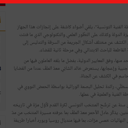
أ
طة الفنية التونسية"، يلقي أضواء كاشفة على إنجازات هذا الجهاز
زة الدولة وكذلك على التطّور العلمي والتكنولوجي الذي ما فتئت
الكشف عن مختلف أشكال الجريمة من السرقة والتدليس إلى
 القاطعة للباحث الابتدائي وفِي مرحلة ثانية للقضاء.
د منها، وفق المعايير الدولية، بفضل ما بلغه العاملون فيها من
بية وإعجابها، يستعرض خالد الشابّي معدّ الملفّ عددا من القضايا
ور حاسم في الكشف عن الجناة.
قسطلّي، رائدة تحليل البصمة الوراثية بواسطة الحمض النووي في
الفنية والعلميّة في عملها.
 يصادف مرور أربعين سنة عن ترشّح المنتخب التونسي لكرة القدم لأوّل مرّة في تاريخه
تين. يذكّر عادل الأحمر معدّ الملفّ بما عرفته مسيرة المنتخب من مدّ
النهائيات خمس مرّات، بما فيها منديال روسيا ويورد أخبارا طريفة
ا