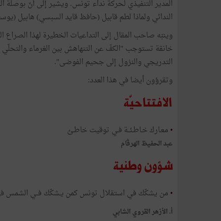
المدير التنفيذي لحركة نداء تونس. ويشير إلى أنّ بوصلة 
الندائي ولماذا لطم قابيل (حافظ قايد السبسي) هابيل (يوس
وينبّه صاحب المقال إلى التداعيات الخطيرة لهذا الصراع ال
خانقة تستوجب "الكفّ عن التنهاهش بين الغرماء والتحلّي 
التدريجي والنزول إلى جحيم الفوضى".
وتقرؤون أيضا في هذا العدد:
الافتتاحيّة
•
معـارك خـاطـئــة فـي توقيت خاطـئ​
عبد الحفيظ الهرڤام
شؤون وطنية
•
من يشكّك في استقلال تونس كمن يـشكّك فــي الشمس في ر
أ. الأزهر القروي الشابي