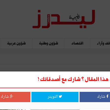
ف وآراء
اقتصاد
شؤون وطنية
شؤون عربية
ذا المقال ؟ شارك مع أصدقائك !
شارك
التويتر
شارك