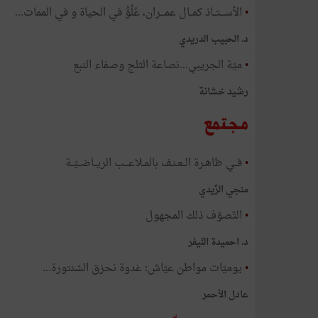
•
الأســـتــاذ كمــال عمـــران، عُلُوُّ في الحياة و في الممات...​
د. الحبيب الدريدي
•
ميّة الجريبي...نصاعة الثلج وصفاء النبع​
رشيد خشانة
مجتمع
•
فــي ظاهـرة الــعـنـف بالمـلاعـــب الريــاضــيّــة​
منجي الزّيدي
•
التّصوّف ذلك المجهول​
د. احميدة النّيفر
•
يوميّات مواطن عيّاش: غدوة نحزق السّنتورة...​
عادل الأحمر