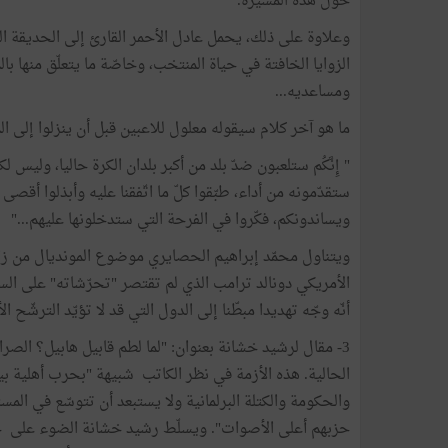
حول هذه المسيرة.
وعلاوة على ذلك، يحمل عادل الأحمر القارئ إلى الحديقة ا
الزوايا الخافتة في حياة المنتخب، وخاصّة ما يتعلّق منها ب
ومساعديه...
ما هو آخر كلام سيقوله معلول للاعبين قبل أن ينزلوا إلى الميدان لمواجهة إنقلترا يو
" إِنَّكُم ستلعبون ضدّ بلد من أكبر بلدان الكرة حاليا، وليس ل
ستقدّمونه من أداء، طبّقوا كلّ ما اتّفقنا عليه وأبذلوا أقص
ويساندونكم، فكّروا في الفرحة التي ستدخلونها عليهم..."
ويتناول محمّد إبراهيم الحصايري موضوع المونديال من زاوي
الأمريكي دونالد ترامب الذي لم تقتصر "تحرّشاته" على السي
أنّه وجّه تهديدا مبطّنا إلى الدول التي قد لا تؤيّد الترشّح
3- مقال لرشيد خشانة بعنوان: "لما لطم قابيل هابيل؟ الصرا
الحالية. هذه الأزمة في نظر الكاتب شبيهة "بحرب أهلية 
والحكومة والكتلة البرلمانية ولا يستبعد أن تتوسّع في المس
حزبهم أعلى الأصوات". ويسلّط رشيد خشانة الضوء على خ