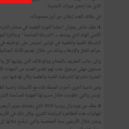
الذي غدا إحدى ميزات النشرية.
في غلاف العدد إعلان عن أبرز محتوياته:
1-
ملفّ خاصّ بعنوان "خفايا الثورة العلمية في مخابر الشر
الأمني الهامّ الذي يوصف بـ "الشرطة الصامتة " وبذاكرة أجه
الشرطة الفنية والعلمية في تونس تحرص على توظيفه في 
جرائم القتل والإرهاب وذلك من خلال تقديم الأدلّة الجنائية
وإلى جانب التعريف بالمخابر وبالوظائف التي يؤدّيها كلّ واح
مستوى مهنّي مرموق جلب لهم تقدير العديد من الجهات الأجن
المثيرة باشرتها الشرطية الفنية والعلمية وكان لها فيها د
ومن ناحية أخرى، أجرت المجلّة لقاء مع الأستاذة راضية ال
تونس والتي تطوّعت خلال مسيرتها المهنية لمساعدة الشرطة 
2-
ملفّ عن مونديال روسيا 2018 الذي
لنهائيات هذه التظاهرة الرياضة الكبرى، وكان ذلك في الأرجن
وجزر خلال الأربعين سنة المنقضية والتي ترشّح خلالها إلى 