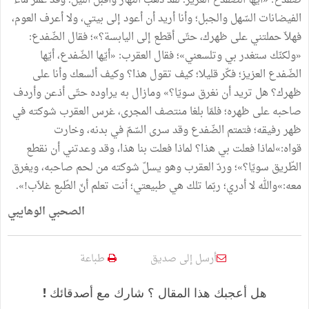
ضفدع: «أيّها الضّفدع العزيز؛ لقد ذهب النّهار وأقبل اللّيل؛ وقد غمر ماء
الفيضانات السّهل والجبل؛ وأنا أريد أن أعود إلى بيتي، ولا أعرف العوم،
فهلاّ حملتني على ظهرك، حتّى أقطع إلى اليابسة؟»؛ فقال الضّفدع:
«ولكنّك ستغدر بي وتلسعني»؛ فقال العقرب: «أيّها الضّفدع، أيّها
الضّفدع العزيز؛ فكّر قليلا؛ كيف تقول هذا؟ وكيف ألسعك وأنا على
ظهرك؟ هل تريد أن نغرق سويّا؟» ومازال به يراوده حتّى أذعن وأردف
صاحبه على ظهره؛ فلمّا بلغا منتصف المجرى، غرس العقرب شوكته في
ظهر رفيقه؛ فتمتم الضّفدع وقد سرى السّمّ في بدنه، وخارت
قواه:»لماذا فعلت بي هذا؟ لماذا فعلت بنا هذا، وقد وعدتني أن نقطع
الطّريق سويّا؟»؛ وردّ العقرب وهو يسلّ شوكته من لحم صاحبه، ويغرق
معه:»والله لا أدري؛ ربّما تلك هي طبيعتي؛ أنت تعلم أنّ الطّبع غلاّب!».
الصحبي الوهايبي
أرسل إلى صديق
طباعة
هل أعجبك هذا المقال ؟ شارك مع أصدقائك !