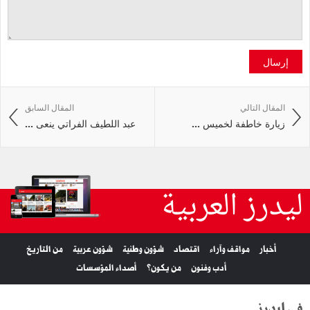
إرسال
المقال التالي
المقال السابق
زيارة خاطفة لخميس ...
عبد اللطيف الفراتي ينعى ...
ليدرز العربية
أخبار
مواقف وآراء
اقتصاد
شؤون وطنية
شؤون عربية
من التاريخ
أدب وفنون
من يكون؟
أصداء المؤسسات
في ليدرز