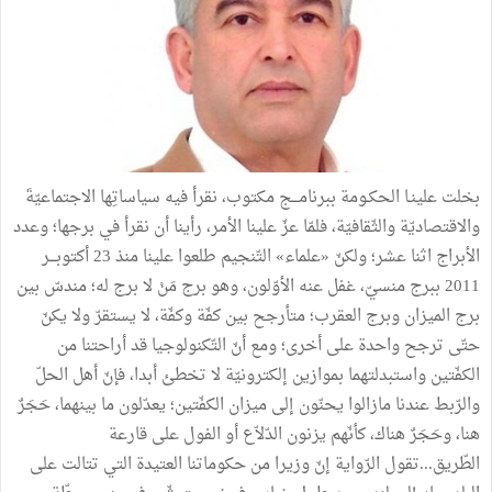
بخلت علينـا الحكـومة ببرنامـــج مكتوب، نقرأ فيه سياساتِها الاجتماعيّةَ
والاقتصاديّة والثّقافيّة، فلمّا عزّ علينا الأمر، رأينا أن نقرأ في برجها؛ وعدد
الأبراج اثنا عشر؛ ولكنّ «علماء» التّنجيم طلعوا علينا منذ 23 أكتوبـــر
2011 ببرج منسيّ، غفل عنه الأوّلون، وهو برج مَنْ لا برج له؛ مندسّ بين
برج الميزان وبرج العقرب؛ متأرجح بين كفّة وكفّة، لا يستقرّ ولا يكنّ
حتّى ترجح واحدة على أخرى؛ ومع أنّ التّكنولوجيا قد أراحتنا من
الكفّتين واستبدلتهما بموازين إلكترونيّة لا تخطئ أبدا، فإنّ أهل الحلّ
والرّبط عندنا مازالوا يحنّون إلى ميزان الكفّتين؛ يعدّلون ما بينهما، حَجَرٌ
هنا، وحَجَرٌ هناك، كأنّهم يزنون الدّلاّع أو الفول على قارعة
الطّريق...تقول الرّواية إنّ وزيرا من حكوماتنا العتيدة التي تتالت على