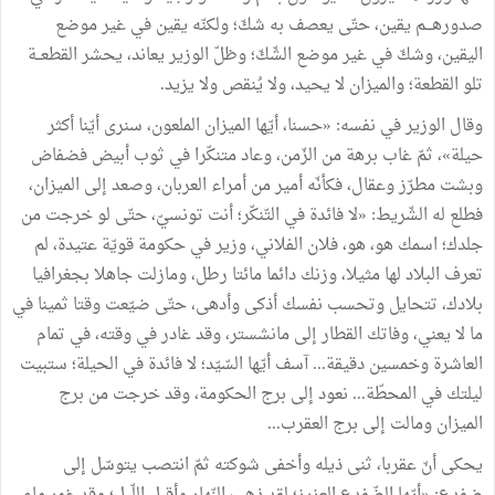
صدورهـــم يقين، حتّى يعصف به شكّ؛ ولكنّه يقين في غير موضع
اليقين، وشكّ في غير موضع الشّكّ؛ وظلّ الوزير يعاند، يحشر القطعــة
تلو القطعة؛ والميزان لا يحيد، ولا يُنقص ولا يزيد.
وقال الوزير في نفسه: «حسنا، أيّها الميزان الملعون، سنرى أيّنا أكثر
حيلة»، ثمّ غاب برهة من الزّمن، وعاد متنكّرا في ثوب أبيض فضفاض
وبشت مطرّز وعقال، فكأنّه أمير من أمراء العربان، وصعد إلى الميزان،
فطلع له الشّريط: «لا فائدة في التّنكّر؛ أنت تونسيّ، حتّى لو خرجت من
جلدك؛ اسمك هو، هو، فلان الفلاني، وزير في حكومة قويّة عتيدة، لم
تعرف البلاد لها مثيلا، وزنك دائما مائتا رطل، ومازلت جاهلا بجغرافيا
بلادك، تتحايل وتحسب نفسك أذكى وأدهى، حتّى ضيّعت وقتا ثمينا في
ما لا يعني، وفاتك القطار إلى مانشستر، وقد غادر في وقته، في تمام
العاشرة وخمسين دقيقة... آسف أيّها السّيّد؛ لا فائدة في الحيلة؛ ستبيت
ليلتك في المحطّة... نعود إلى برج الحكومة، وقد خرجت من برج
الميزان ومالت إلى برج العقرب...
يحكى أنّ عقربا، ثنى ذيله وأخفى شوكته ثمّ انتصب يتوسّل إلى