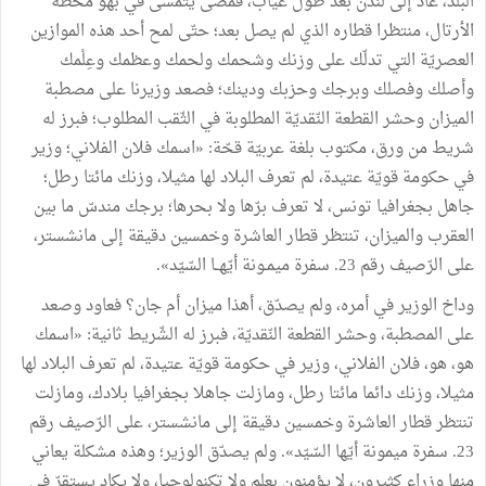
البلد، عاد إلى لندن بعد طول غياب، فمضى يتمشّى في بهو محطّة
الأرتال، منتظرا قطاره الذي لم يصل بعد؛ حتّى لمح أحد هذه الموازين
العصريّة التي تدلّك على وزنك وشحمك ولحمك وعظمك وعِلْمك
وأصلك وفصلك وبرجك وحزبك ودينك؛ فصعد وزيرنا على مصطبة
الميزان وحشر القطعة النّقديّة المطلوبة في الثّقب المطلوب؛ فبرز له
شريط من ورق، مكتوب بلغة عربيّة قحّة: «اسمك فلان الفلاني؛ وزير
في حكومة قويّة عتيدة، لم تعرف البلاد لها مثيلا، وزنك مائتا رطل؛
جاهل بجغرافيا تونس، لا تعرف برّها ولا بحرها؛ برجك مندسّ ما بين
العقرب والميزان، تنتظر قطار العاشرة وخمسين دقيقة إلى مانشستر،
على الرّصيف رقم 23. سفرة ميمـونة أيّهــا السّيّد».
وداخ الوزير في أمره، ولم يصدّق، أهذا ميزان أم جان؟ فعاود وصعد
على المصطبة، وحشر القطعة النّقديّة، فبرز له الشّريط ثانية: «اسمك
هو، هو، فلان الفلاني، وزير في حكومة قويّة عتيدة، لم تعرف البلاد لها
مثيلا، وزنك دائما مائتا رطل، ومازلت جاهلا بجغرافيا بلادك، ومازلت
تنتظر قطار العاشرة وخمسين دقيقة إلى مانشستر، على الرّصيف رقم
23. سفرة ميمونة أيّها السّيّد». ولم يصدّق الوزير؛ وهذه مشكلة يعاني
منها وزراء كثيرون، لا يؤمنون بعلم ولا تكنولوجيا، ولا يكاد يستقرّ في