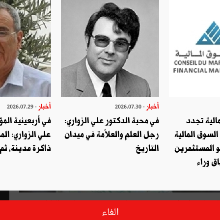
أخبار
أخبار
- 2026.07.29
- 2026.07.30
الية تجدد
في محبة الدكتور علي الزواري:
في أربعينية المؤ
السوق المالية
رجل العلم والعلاّمة في ميدان
علي الزواري: الم
و المستثمرين
التاريخ
ذاكرة مدينة، ثم
ق وراء
قرّر رئيس الحكومة يوسف الشاهد، استثنائيا، صرف أجور الموظفين ابتداء من يوم 13 جوان 2018 قصد مساعدة العائلات على
الغاء