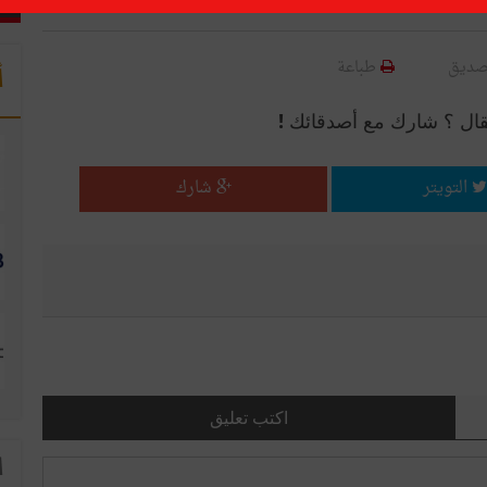
صديق
طباعة
أ
قال ؟ شارك مع أصدقائك !
التويتر
شارك
اكتب تعليق
ا