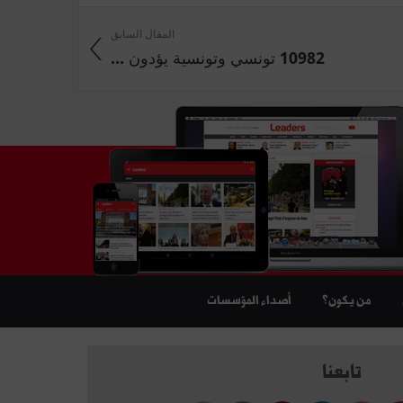
المقال السابق
10982 تونسي وتونسية يؤدون ...
من يكون؟
أصداء المؤسسات
تابعنا