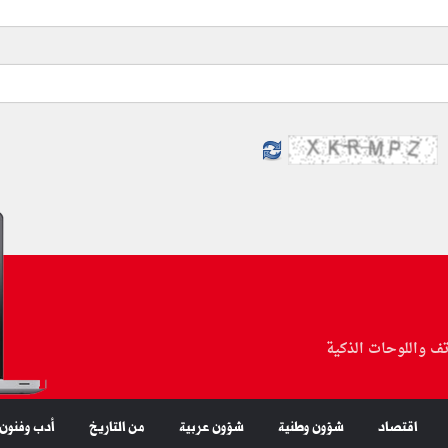
تف واللوحات الذكية
اقتصاد
شؤون وطنية
شؤون عربية
من التاريخ
أدب وفنون