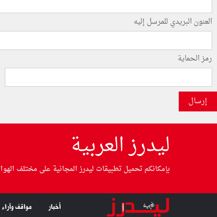
العنون البريدي للمرسل إليه
رمز الحماية
إرسال
ليدرز العربية
بإمكانكم تحميل تطبيقات ليدرز المجانية على مختلف الهوا
أخبار
مواقف وآراء