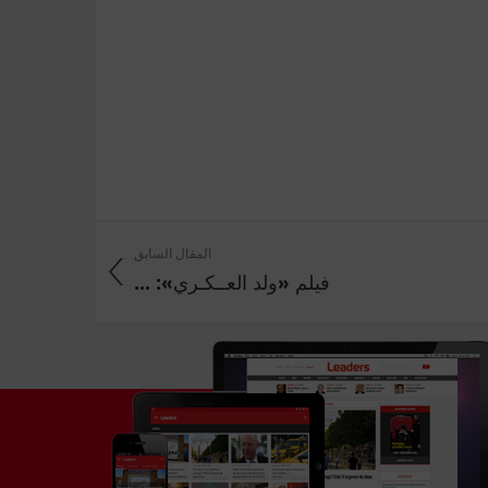
المقال السابق
فيلم «ولد العــكـري»: ...