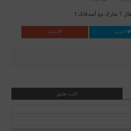
قال ؟ شارك مع أصدقائك !
التويتر
شارك
اكتب تعليق