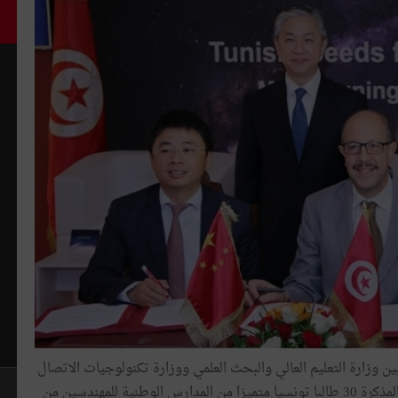
ن وزارة التعليم العالي والبحث العلمي ووزارة تكنولوجيات الاتصال
والاقتصاد الرقمي وشركة "هواوي" الصينية. وستمكنّ هذه المذكرة 30 طالبا تونسيا متميزا من المدارس الوطنية للمهندسين من