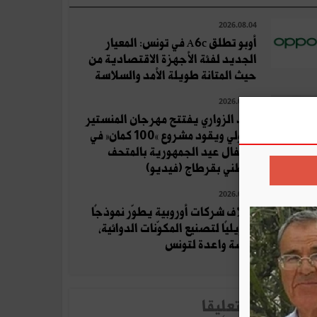
2026.08.04
أوبو تطلق A6c في تونس: المعيار
الجديد لفئة الأجهزة الاقتصادية من
حيث المتانة طويلة الأمد والسلاسة
2026.07.19
زياد الزواري يفتتح مهرجان المنستير
الدولي ويقود مشروع «100 كمان» في
احتفال عيد الجمهورية بالمتحف
الوطني بقرطاج (فيديو)
2026.08.06
ائتلاف شركات أوروبية يطوّر نموذجًا
تحويليًا لتصنيع المكوّنات الدوائية،
فرصة واعدة لتونس
لأخبار الأكثر تعلِيقا