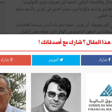
ال والاقتصاد الرقمي، السيّد انور معروف، وزير تكنولوجيا
Saeed Xia المدير العام لشركة هواوي والسيّد وانغ وانبين، سفير الصين في تونس والسيّد سليم
ث العلمي.
قمي أنور معروف، أن تونس تتجه نحو بناء أسس سياسة اقتصادية
ستفادة من التطور التكنولوجي الهائل الذي تعرفه بعض البلدان
يزة والمبدعة تعد مصدر فخر للبلاد خاصة أنها تخلف وراءها أينما
ذا المقال ؟ شارك مع أصدقائك !
شارك
التويتر
شارك
ا