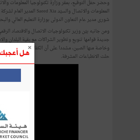
وحضر حفل التوقيع، بمقر وزارة تكنولوجيا المعلومات والاتص
المعلومات والاتصال والسيّد 
شورى مدير عام التعاون الدولى بوزارة التعليم العالي والبح
ومن جانبه بيّن وزير تكنولوجيات الاتصال والاقتصاد الر
جديدة قوامها تنويع وتطوير الشراكات مع بقية البلدان والا
وخاصة منها الصين، مشددا على أن الكفاءات التونسية المتم
هل أعجبك ه
حلت الانطباعات المشرفة.