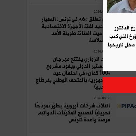
2026.08.04
أوبو تطلق A6c في تونس: المعيار
الجديد لفئة الأجهزة الاقتصادية
رخ الدكتور
من حيث المتانة طويلة الأمد
ؤرخ الذي كتب
والسلاسة
 دخل تاريخها
2026.07.19
زياد الزواري يفتتح مهرجان
المنستير الدولي ويقود مشروع
«100 كمان» في احتفال عيد
الجمهورية بالمتحف الوطني بقرطاج
(فيديو)
2026.08.06
ائتلاف شركات أوروبية يطوّر نموذجًا
تحويليًا لتصنيع المكوّنات الدوائية،
فرصة واعدة لتونس