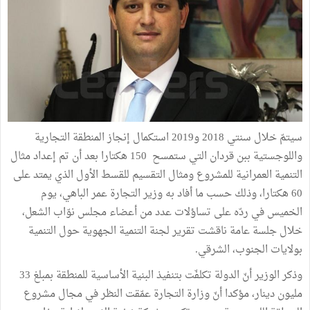
سيتمّ خلال سنتي 2018 و2019 استكمال إنجاز المنطقة التجارية
واللوجستية ببن قردان التي ستمسح 150 هكتارا بعد أن تم إعداد مثال
التنمية العمرانية للمشروع ومثال التقسيم للقسط الأول الذي يمتد على
60 هكتارا، وذلك حسب ما أفاد به وزير التجارة عمر الباهي، يوم
الخميس في ردّه على تساؤلات عدد من أعضاء مجلس نوّاب الشعل،
خلال جلسة عامة ناقشت تقرير لجنة التنمية الجهوية حول التنمية
بولايات الجنوب، الشرقي.
وذكر الوزير أنّ الدولة تكلفّت بتنفيذ البنية الأساسية للمنطقة بمبلغ 33
مليون دينار، مؤكدا أنّ وزارة التجارة عمّقت النظر في مجال مشروع