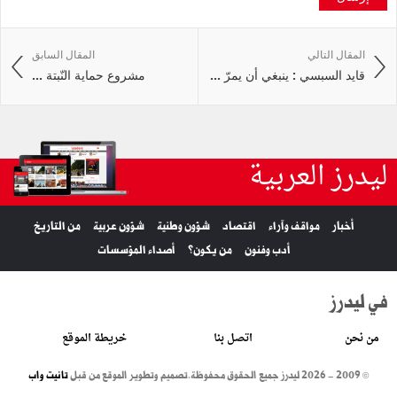
المقال التالي
المقال السابق
قايد السبسي : ينبغي أن يمرّ ...
مشروع حماية النّبتة ...
ليدرز العربية
أخبار
مواقف وآراء
اقتصاد
شؤون وطنية
شؤون عربية
من التاريخ
أدب وفنون
من يكون؟
أصداء المؤسسات
في ليدرز
من نحن
اتصل بنا
خريطة الموقع
© 2009 - 2026 ليدرز جميع الحقوق محفوظة.
تصميم وتطوير الموقع من قبل
تانيت واب