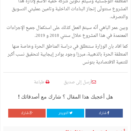
المنطقة اللوجستية وسيتم تكوين شركة خفية الاسم لإدارة هذا
المشروع ستتولّى إنجاز البناءات الداخلية وتامين عمليتي التسويق
والتصرف.
وبين عمر الباهي أنّه سيتمّ العمل كذلك على استكمال جميع الإجراءات
المعتمدة في هذا المشروع خلال سنتي 2018 و 2019.
كما افاد بان الوزارة ستنطلق في دراسة المناطق الحرة وخاصة منها
المنطقة الحرة بالذهبية، مبرزا وجود بوادر إيجابية لتحقيق نسب أكبر
للتنمية الاقتصادية بتونس
أرسل إلى صديق
طباعة
هل أعجبك هذا المقال ؟ شارك مع أصدقائك !
شارك
التويتر
شارك