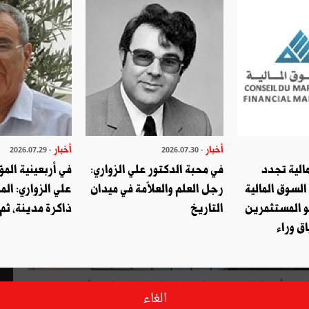
أخبار
أخبار
- 2026.07.29
- 2026.07.30
الية تجدد
في محبة الدكتور علي الزواري:
في أربعينية المؤ
السوق المالية
رجل العلم والعلاّمة في ميدان
علي الزواري: الم
و المستثمرين
التاريخ
ذاكرة مدينة، ثم
ق وراء
فة رأس المال وتكثيف استرجاع المبالغ المتخلدة مكّنت جميعها
الغاء
البنك التونسي – الكويتي من تسجيل مؤشرات مالية أفضل. وقد جاءت المؤشرات الوقتية للثلاثة الأشهر الأولى لسنة 2018،