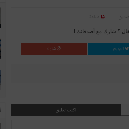
صديق
طباعة
قال ؟ شارك مع أصدقائك !
التويتر
شارك
ا
اكتب تعليق