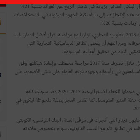
في تناغم مع الخطّة الاستراتيجية المعتمدة مبرزة نموّ الدخل البنكي الصافي بزيادة في هامش الربح عن الفوائد بنسبة 21%
 هذه الإنجازات إلى ديناميكية الجهود المبذولة في الاستخلاصات
أ
دادت بنسبة 20%.
ويولي البنك التونسي- الكويتي الأولوية خلال السنة الجارية 2018 لتطويره التجاري، توازيا مع مواصلة اقرار أفضل الممارسات
فاء. ومن المهمّ أن يفضي تظافر الديناميكية التجارية التي
مكين البنك من تحقيق أهدافه المرسومة.
وتجدر الإشارة إلى أن البنك التونسي- الكويتي كان قد واصل خلال تصرف سنة 2017 مراجعة محفظته وإعادة هيكلتها وفق
مساهمين في رأسماله وجهود فرقه العاملة على شتّى الأصعدة، على
وتأتي النتائج المالية المقفلة في 31 ديسمبر 2017 مطابقة في مجملها للخطة الاستراتيجية 2017- 2020 وقد سجلت كلفة
ك في استباق لمؤشرات خطة المدى المتوسط. كما تقلص العجز بصفة ملحوظة ليكون في
تمنح الزيادة في رأس المال من 100 مليون دينار إلى 200 مليون دينار التي أنجزت في موفّى السنة، البنك التونسي- الكويتي
ته في تطابق تام مع النسب القانونية، سواء بخصوص ملاءته
ا