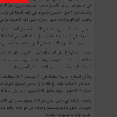
وكذلك، مرّة أخرى، تحسن ملحوظ في كلفة المخاطر. وتستند
وتعبئة الودائع وخاصة منها الجارية على ذمّة الحريف والتي از
للتصرف في المخاطر فيما يتواصل اسناد القروض لفائدة الحر
استرجعت نجاعتها والاستخلاص الذي تدعّمت نتائجه إلى ت
خطّته على المدى المتوسط. وهو يتوفر اليوم، بفضل دعم ال
قاعدة مالية تمكنه من مزيد التطور على أسس سليمة.
المخاطر انخفاضا هاما بلغ 60 % وذل
حدود 39.6 مليون دينار مقابل 82.5 مليون دينار في سنة 2016.
و
مقومات تطور سليم ومستمر وتمكنه من مواصلة إعادة هيكل
المالية وكذلك سيولته النقدية.