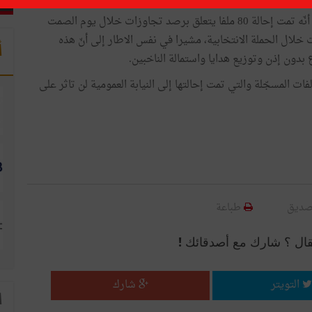
وأضاف الجربوعي في تصريح لوكالة تونس افريقيا للانباء أنّه تمت إحالة 80 ملفا يتعلق برصد تجاوزات خلال يوم الصمت
لاقة برصد تجاوزات خلال الحملة الانتخابية، مشيرا في نفس الاطار إلى أنّ هذه
أ
دون إذن وتوزيع هدايا واستمالة الناخبين.
 90 بالمائة من هذه المخالفات المسجّلة والتي تمت إحالتها إلى النيابة العمومية لن تاثر على
صديق
طباعة
قال ؟ شارك مع أصدقائك !
التويتر
شارك
ا