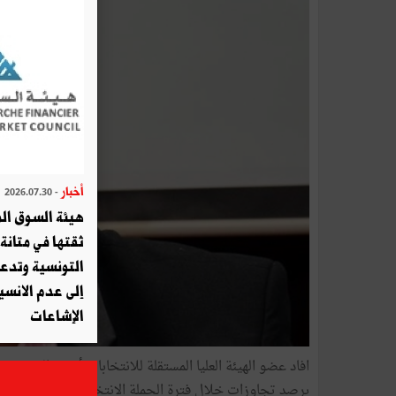
أخبار
- 2026.07.30
هيئة السوق الم
ثقتها في متانة 
التونسية وتدع
إلى عدم الانسيا
الإشاعات
برصد تجاوزات خلال فترة الحملة الانتخابية ويوم الصمت الا