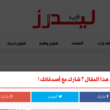
ف وآراء
اقتصاد
شؤون وطنية
شؤون عربية
ذا المقال ؟ شارك مع أصدقائك !
انتخابات البلدية
شارك
التويتر
شارك