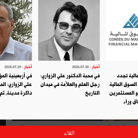
أخبار
أخبار
- 2026.07.29
- 2026.07.30
الية تجدد
في محبة الدكتور علي الزواري:
في أربعينية المؤ
السوق المالية
رجل العلم والعلاّمة في ميدان
علي الزواري: الم
و المستثمرين
التاريخ
ذاكرة مدينة، ثم
ق وراء
افاد عضو الهيئة العليا المستقلة للانتخابات أنيس الجربوعي يوم الأربعاء، أنّه تمّت إحالة 121 ملفا إلى النيابة العمومية يتعلّق
الغاء
نتخابي ويوم الاقتراع للانتخابات البلدية.