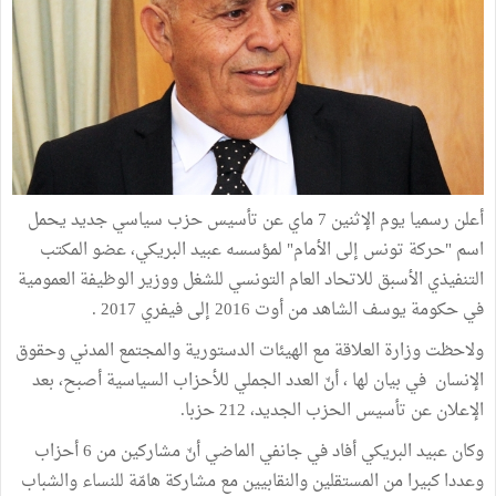
أعلن رسميا يوم الإثنين 7 ماي عن تأسيس حزب سياسي جديد يحمل
اسم "حركة تونس إلى الأمام" لمؤسسه عبيد البريكي، عضو المكتب
التنفيذي الأسبق للاتحاد العام التونسي للشغل ووزير الوظيفة العمومية
في حكومة يوسف الشاهد من أوت 2016 إلى فيفري 2017 .
ولاحظت وزارة العلاقة مع الهيئات الدستورية والمجتمع المدني وحقوق
الإنسان في بيان لها ، أنّ العدد الجملي للأحزاب السياسية أصبح، بعد
الإعلان عن تأسيس الحزب الجديد، 212 حزبا.
وكان عبيد البريكي أفاد في جانفي الماضي أنّ مشاركين من 6 أحزاب
وعددا كبيرا من المستقلين والنقابيين مع مشاركة هامّة للنساء والشباب