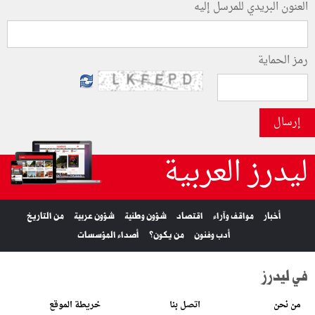
العنون البريدي للمرسل إليه
رمز الحماية
إرسال
ليدرز العربية
أخبار
مواقف وآراء
اقتصاد
شؤون وطنية
شؤون عربية
من التاريخ
أدب وفنون
من يكون؟
أصداء المؤسسات
في ليدرز
من نحن
اتصل بنا
خريطة الموقع