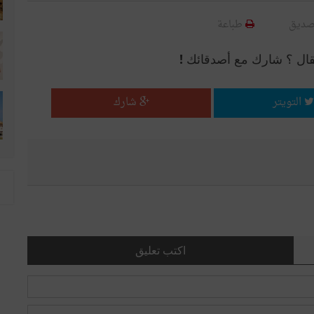
صديق
طباعة
قال ؟ شارك مع أصدقائك !
التويتر
شارك
اكتب تعليق