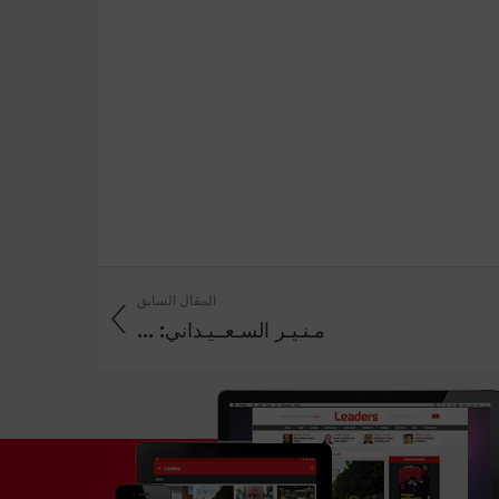
المقال السابق
مـنـيـر السـعــيـداني: ...