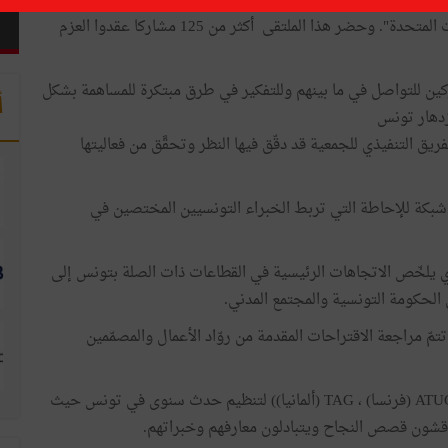
عقدت جمعية المهنيين الشباب التونسيين الأمريكيين (TAYP) أول ملتقى لها في Glen Cove بنيويورك يومي 28 و29 أفريل،
2018 تحت شعار "تفعيل دور الجالية التونسية في الولايات المتحدة". وحضر هذا الملتقى أكثر من 125 مشاركا عقدوا العزم
ين للتواصل في ما بينهم وللتفكير في طرق مبتكرة للمساهمة بشكل
أ
زدهار تونس
ريق التنفيذي للجمعية قد دقّق فيها النظر وتحقَّق من فعاليتها
كة للإحاطة التي تربط الخبراء التونسيين المختصين في
اد تقرير سنوي يلخّص الاتجاهات الرئيسية في القطاعات ذات الصلة بتونس إلى
الحكومة التونسية والمجتمع المدني.
ّ مراجعة الاقتراحات المقدمة من روّاد الأعمال والمصمّمين
العمل مع منظمات الجالية ATUGE (فرنسا) ، TAG (ألمانيا)) لتنظيم حدث سنوى في تونس حيث
ناقشون قصص النجاح ويتبادلون معارفهم وخبراتهم.