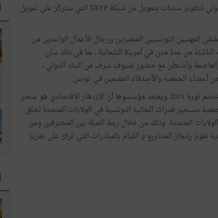
ا
العمل مع مجموعة البنك الدولي لتطوير سندات بتمويل من شبكة TAYP التي ستركّز على تمويل
ملتقى المهنيين التونسيين المتميزين ورجال الأعمال الواعدين من
لناشئة من عدة مدن في أمريكا الشمالية ، بما في ذلك سان
 والعاصمة واشنطن مع حضور ضيوف شرف من البنك الدولي ،
من أعضاء الجمعية والأصدقاء المقيمين في تونس.
وقد نشأت جمعية الشبان التونسيين الأميركيين TAYP في خضم ثورة 2011 ويعتقد مؤسسوها أنّ الازدهار الاقتصادي هو عنصر
عية بتسخير قدرات الجالية التونسية في الولايات المتحدة لخلق
الولايات المتحدة. وذلك من خلال ربط الصلة بين المحترفين ومن
نقوم بإنجاز المشاريع و القيام بالمبادرات التي تركز على تعزيز
ا