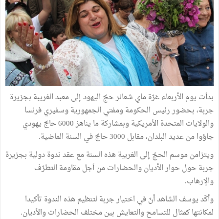
بدأت يوم الأربعاء غرّة ماي شعائر حجّ اليهود إلى معبد الغريبة بجزيرة
جربة، بحضور رئيس الحكومة ومفتي الجمهورية وسفيري فرنسا
والولايات المتحدة الأمريكية وبمشاركة ما يناهز 6000 حاجّ يهودي
جاؤوا من عديد البلدان، مقابل 3000 حاجّ في السنة الماضية.
ويتزامن موسم الحجّ إلى الغريبة هذه السنة مع عقد ندوة دولية بجزيرة
جربة حول حوار الأديان والحضارات من أجل مقاومة التطرّف
والإرهاب.
وأكّد يوسف الشاهد أنّ في اختيار جربة لتنظيم هذه الندوة تأكيدا
لمكانتها كمثال للتسامح والتعايش بين مختلف الحضارات والأديان.