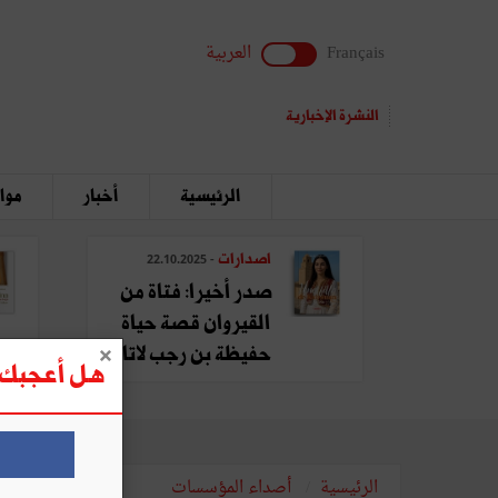
Français
العربية
النشرة الإخبارية
الرئيسية
أخبار
مواق
اصدارات
- 22.10.2025
صدر أخيرا: فتاة من
القيروان قصة حياة
حفيظة بن رجب لاتا
هل أعجبك ه
الرئيسية
أصداء المؤسسات