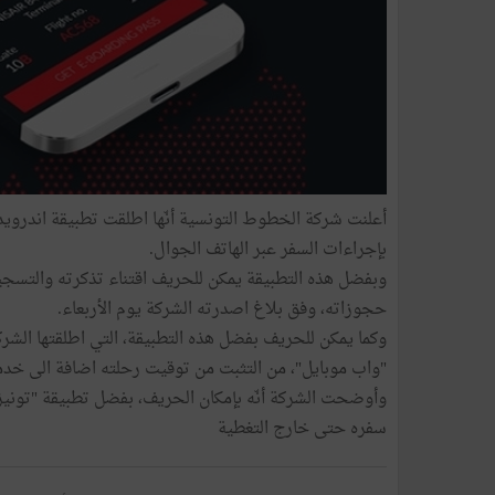
بإجراءات السفر عبر الهاتف الجوال.
وبفضل هذه التطبيقة يمكن للحريف اقتناء تذكرته والتسج
حجوزاته، وفق بلاغ اصدرته الشركة يوم الأربعاء.
"واب موبايل"، من التثبت من توقيت رحلته اضافة الى خد
وأوضحت الشركة أنّه بإمكان الحريف، بفضل تطبيقة "تونيزار
سفره حتى خارج التغطية