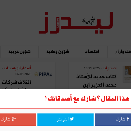
ف وآراء
اقتصاد
شؤون وطنية
شؤون عربية
اصدارات
أصداء المؤسسات
-
- 18.11.2025
06.08.2026
كتاب جديد للأستاذ
ائتلاف شركات أ
محمد العزيز ابن
يطوّر نموذجًا تحو
عاشور: "المدينة في ...
ذا المقال ؟ شارك مع أصدقائك !
لتصنيع ...
شارك
التويتر
شارك