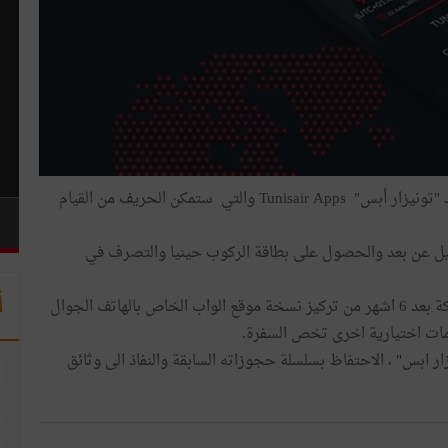
أعلنت شركة الخطوط التونسية أنّها اطلقت تطبيقة اندرويد "تونيزار أبس" Tunisair Apps والتي ستمكن الحريف من القيام
يل عن بعد والحصول على بطاقة الركوب حينيا والتصرف في
أ
وكما يمكن للحريف بفضل هذه التطبيقة، التي اطلقتها الشركة بعد 6 اشهر من تركيز نسخة موقع الواب الخاص بالهاتف الجوال
مات اختيارية اخرى تخص السفرة.
 ابس" ، الاحتفاظ بسلسلة حجوزاته السابقة والنفاذ الى وثائق