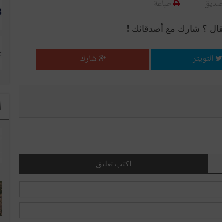
صديق
طباعة
قال ؟ شارك مع أصدقائك !
التويتر
شارك
ا
اكتب تعليق