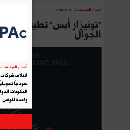
أصداء المؤسسات
- 2018.04.18
"تونيزار أبس" تطبيقة تطلق
الجوال
أصداء المؤسسات
06
ائتلاف شركات أ
نموذجًا تحويليً
المكوّنات الدوا
واعدة لتونس