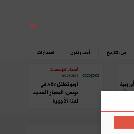
من التاريخ
أدب وفنون
اصدارات
أصداء المؤسسات
-
04.08.2026
وروبية
أوبو تطلق A6c في
يليًا
تونس: المعيار الجديد
لفئة الأجهزة ...