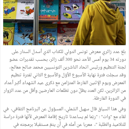
بلغ عدد زائري معرض تونس الدولي للكتاب الذي أسدل الستار على
دورته 34 يوم أمس الأحد نحو 300 ألف زائر، بحسب تقديرات عضو
لجنة التنظيم ورئيس اتحاد الناشرين التونسيين محمد صالح معالج،
وقد سجلت فترة نهاية الأسبوع الأوّل والأسبوع الثاني لفترة تنظيم
المعرض ويوم الإثنين الفارط المتزامن مع ذكرى عيد الشهداء أكبر أعداد
من الزائرين، لكن العدد يظلّ دون تطلعات العارضين وأقل من عدد الزوار
في الدورة الفارطة.
وفي هذا السياق قال سهيل الشملي، المسؤول عن البرنامج الثقافي، في
لقاء مع "وات" : "ربّما لم يساعدنا تاريخ إقامة المعرض لأنّها فترة دراسة
للتلاميذ والطلبة "، معربا عن أمله في أن يتمّ مستقبلا برمجته في