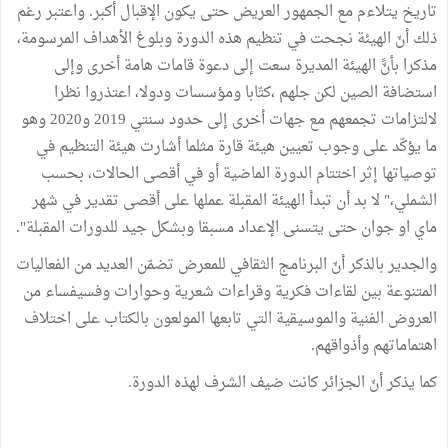
تاريخ يتلاءم مع الجمهور العريض حتى يكون الإقبال أكبر. واعتبر رغم
ذلك أنّ الهيئة نجحت في تنظيم هذه الدورة وبلوغ الأهداف المرسومة،
مذكرا بأنًّ الهيئة المديرة سعت إلى دعوة قامات هامة أخرى وإلى
استضافة الصين لكن جلهم ،كتّابا ومؤسسات ودولا، اعتذروا نظرا
لالتزامات تجمعهم مع جهات أخرى إلى حدود سنتي 2019 و2020 وهو
ما يؤكّد على وجوب تعيين هيئة قارة مثلما أشارت هيئة التنظيم في
توصياتها إثر اختتام الدورة الماضية أو في أقصى الحالات، بحسب
الشملي،" لا بد أن تبدأ الهيئة المقبلة عملها على أقصى تقدير في شهر
ماي او جوان حتى يتسنى الإعداد مسبقا وبشكل جيد للدورات المقبلة".
والجدير بالذكر أنّ البرنامج الثقافي للمعرض تضمّن العديد من الفعاليات
المتنوعة بين لقاءات فكرية وقراءات شعرية وحوارات وفسيفساء من
العروض الفنية والموسيقية التي تابعها المولعون بالكتاب على اختلاف
اهتماماتهم وأذواقهم.
كما يذكر أنّ الجزائر كانت ضيف الشرف لهذه الدورة.